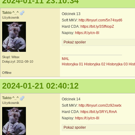
2024-01-11 23:10:34
Takto ^_^
Odcinek 13
Użytkownik
Soft MKV:
http://tinyurl.com/5n74syd6
Hard CDA:
https://bit.ly/3SfNopZ
Napisy:
https://t.ly/cn-8I
Pokaż spoiler
Skąd: Witax
MAL
Dołączył: 2011-08-10
Historyjka 01
Historyjka 02
Historyjka 03
His
Offline
2024-01-21 02:40:12
Takto ^_^
Odcinek 14
Użytkownik
Soft MKV:
http://tinyurl.com/2z92xwtx
Hard CDA:
https://bit.ly/3RYLRmA
Napisy:
https://t.ly/cn-8I
Pokaż spoiler