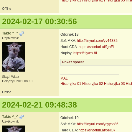
Historyjka 01
Historyjka 02
Historyjka 03
His
Offline
2024-02-17 00:30:56
Takto ^_^
Odcinek 18
Użytkownik
Soft MKV:
http://tinyurl.com/yv44382r
Hard CDA:
https://shorturl.at/fghFL
Napisy:
https://t.ly/cn-8I
Pokaż spoiler
Skąd: Witax
MAL
Dołączył: 2011-08-10
Historyjka 01
Historyjka 02
Historyjka 03
His
Offline
2024-02-21 09:48:38
Takto ^_^
Odcinek 19
Użytkownik
Soft MKV:
http://tinyurl.com/ycyysc86
Hard CDA:
https://shorturl.at/beiO7