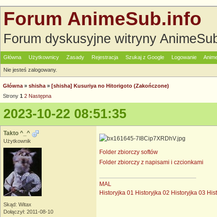
Forum AnimeSub.info
Forum dyskusyjne witryny AnimeSub
Główna
Użytkownicy
Zasady
Rejestracja
Szukaj z Google
Logowanie
Anime
Nie jesteś zalogowany.
Główna
»
shisha
»
[shisha] Kusuriya no Hitorigoto (Zakończone)
Strony
1
2
Następna
2023-10-22 08:51:35
Takto ^_^
Użytkownik
Folder zbiorczy softów
Folder zbiorczy z napisami i czcionkami
MAL
Historyjka 01
Historyjka 02
Historyjka 03
His
Skąd: Witax
Dołączył: 2011-08-10