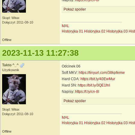
Pokaż spoiler
Skąd: Witax
Dołączył: 2011-08-10
MAL
Historyjka 01
Historyjka 02
Historyjka 03
His
Offline
2023-11-13 11:27:38
Takto ^_^
Odcinek 06
Użytkownik
Soft MKV:
https://tinyurl.com/38kpfemw
Hard CDA:
https://bit.ly/40EwMur
Hard SN:
https://bit.ly/3QE1fnI
Napisy:
https://t.ly/cn-8I
Pokaż spoiler
Skąd: Witax
Dołączył: 2011-08-10
MAL
Historyjka 01
Historyjka 02
Historyjka 03
His
Offline