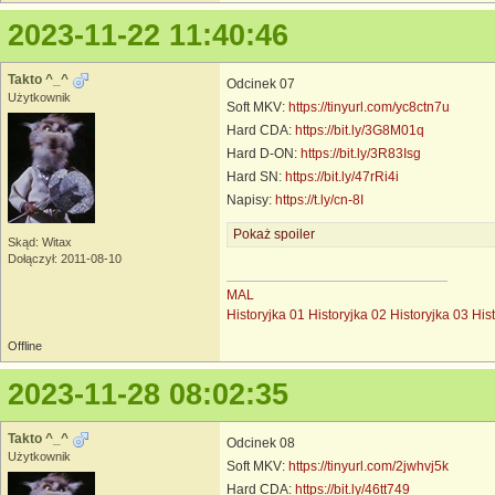
2023-11-22 11:40:46
Takto ^_^
Odcinek 07
Użytkownik
Soft MKV:
https://tinyurl.com/yc8ctn7u
Hard CDA:
https://bit.ly/3G8M01q
Hard D-ON:
https://bit.ly/3R83Isg
Hard SN:
https://bit.ly/47rRi4i
Napisy:
https://t.ly/cn-8I
Pokaż spoiler
Skąd: Witax
Dołączył: 2011-08-10
MAL
Historyjka 01
Historyjka 02
Historyjka 03
His
Offline
2023-11-28 08:02:35
Takto ^_^
Odcinek 08
Użytkownik
Soft MKV:
https://tinyurl.com/2jwhvj5k
Hard CDA:
https://bit.ly/46tt749