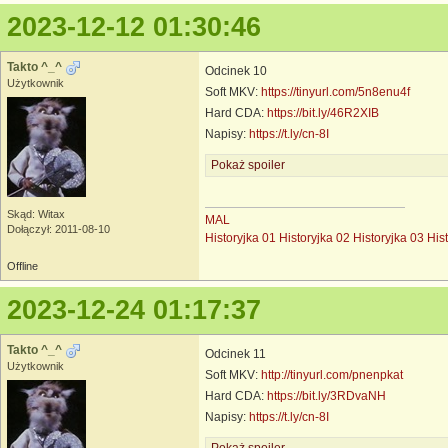
2023-12-12 01:30:46
Takto ^_^
Odcinek 10
Użytkownik
Soft MKV:
https://tinyurl.com/5n8enu4f
Hard CDA:
https://bit.ly/46R2XIB
Napisy:
https://t.ly/cn-8I
Pokaż spoiler
Skąd: Witax
MAL
Dołączył: 2011-08-10
Historyjka 01
Historyjka 02
Historyjka 03
His
Offline
2023-12-24 01:17:37
Takto ^_^
Odcinek 11
Użytkownik
Soft MKV:
http://tinyurl.com/pnenpkat
Hard CDA:
https://bit.ly/3RDvaNH
Napisy:
https://t.ly/cn-8I
Pokaż spoiler