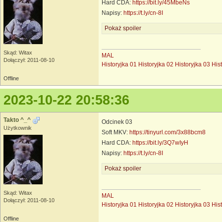
Hard CDA:
https://bit.ly/45MbeNs
Napisy:
https://t.ly/cn-8I
Pokaż spoiler
Skąd: Witax
MAL
Dołączył: 2011-08-10
Historyjka 01
Historyjka 02
Historyjka 03
His
Offline
2023-10-22 20:58:36
Takto ^_^
Odcinek 03
Użytkownik
Soft MKV:
https://tinyurl.com/3x88bcm8
Hard CDA:
https://bit.ly/3Q7wIyH
Napisy:
https://t.ly/cn-8I
Pokaż spoiler
Skąd: Witax
MAL
Dołączył: 2011-08-10
Historyjka 01
Historyjka 02
Historyjka 03
His
Offline