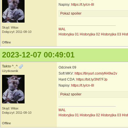
Napisy:
https://t.ly/cn-8I
Pokaż spoiler
Skąd: Witax
MAL
Dołączył: 2011-08-10
Historyjka 01
Historyjka 02
Historyjka 03
His
Offline
2023-12-07 00:49:01
Takto ^_^
Odcinek 09
Użytkownik
Soft MKV:
https://tinyurl.com/yf449w2v
Hard CDA:
https://bit.ly/3Nf7FJp
Napisy:
https://t.ly/cn-8I
Pokaż spoiler
Skąd: Witax
MAL
Dołączył: 2011-08-10
Historyjka 01
Historyjka 02
Historyjka 03
His
Offline