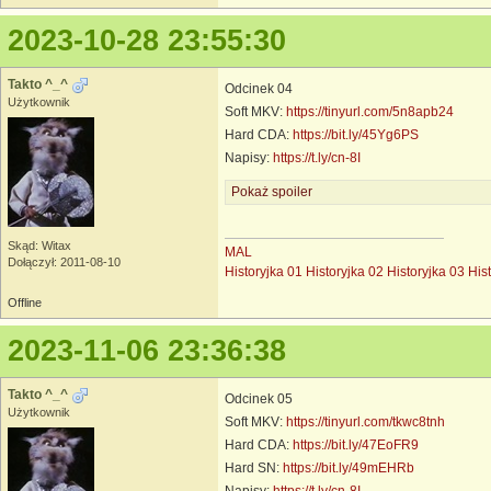
2023-10-28 23:55:30
Takto ^_^
Odcinek 04
Użytkownik
Soft MKV:
https://tinyurl.com/5n8apb24
Hard CDA:
https://bit.ly/45Yg6PS
Napisy:
https://t.ly/cn-8I
Pokaż spoiler
Skąd: Witax
MAL
Dołączył: 2011-08-10
Historyjka 01
Historyjka 02
Historyjka 03
His
Offline
2023-11-06 23:36:38
Takto ^_^
Odcinek 05
Użytkownik
Soft MKV:
https://tinyurl.com/tkwc8tnh
Hard CDA:
https://bit.ly/47EoFR9
Hard SN:
https://bit.ly/49mEHRb
Napisy:
https://t.ly/cn-8I