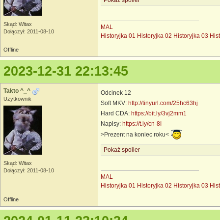
Skąd: Witax
MAL
Dołączył: 2011-08-10
Historyjka 01
Historyjka 02
Historyjka 03
His
Offline
2023-12-31 22:13:45
Takto ^_^
Odcinek 12
Użytkownik
Soft MKV:
http://tinyurl.com/25hc63hj
Hard CDA:
https://bit.ly/3vj2mm1
Napisy:
https://t.ly/cn-8I
>Prezent na koniec roku<
Pokaż spoiler
Skąd: Witax
Dołączył: 2011-08-10
MAL
Historyjka 01
Historyjka 02
Historyjka 03
His
Offline