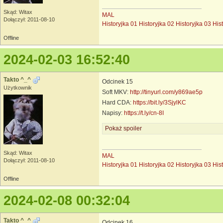
Skąd: Witax
MAL
Dołączył: 2011-08-10
Historyjka 01
Historyjka 02
Historyjka 03
His
Offline
2024-02-03 16:52:40
Takto ^_^
Odcinek 15
Użytkownik
Soft MKV:
http://tinyurl.com/y869ae5p
Hard CDA:
https://bit.ly/3SjylKC
Napisy:
https://t.ly/cn-8I
Pokaż spoiler
Skąd: Witax
MAL
Dołączył: 2011-08-10
Historyjka 01
Historyjka 02
Historyjka 03
His
Offline
2024-02-08 00:32:04
Takto ^_^
Odcinek 16