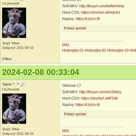
Użytkownik
Soft MKV:
http://tinyurl.com/bdfwh4mp
Hard CDA:
https://shorturl.at/mqvA1
Napisy:
https://t.ly/cn-8I
Pokaż spoiler
Skąd: Witax
MAL
Dołączył: 2011-08-10
Historyjka 01
Historyjka 02
Historyjka 03
His
Offline
2024-02-08 00:33:04
Takto ^_^
Odcinek 17
Użytkownik
Soft MKV:
http://tinyurl.com/4x35ktcy
Hard CDA:
https://shorturl.at/lFGIK
Napisy:
https://t.ly/cn-8I
Pokaż spoiler
Skąd: Witax
MAL
Dołączył: 2011-08-10