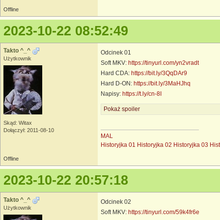
Offline
2023-10-22 08:52:49
Takto ^_^
Odcinek 01
Użytkownik
Soft MKV:
https://tinyurl.com/yn2vradt
Hard CDA:
https://bit.ly/3QqDAr9
Hard D-ON:
https://bit.ly/3MaHJhq
Napisy:
https://t.ly/cn-8I
Pokaż spoiler
Skąd: Witax
Dołączył: 2011-08-10
MAL
Historyjka 01
Historyjka 02
Historyjka 03
His
Offline
2023-10-22 20:57:18
Takto ^_^
Odcinek 02
Użytkownik
Soft MKV:
https://tinyurl.com/59k4fr6e