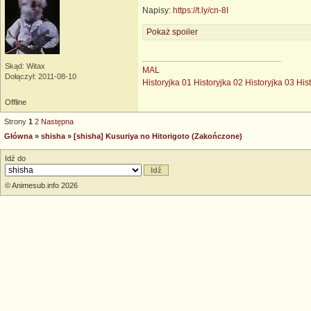
Napisy:
https://t.ly/cn-8I
Pokaż spoiler
Skąd: Witax
MAL
Dołączył: 2011-08-10
Historyjka 01
Historyjka 02
Historyjka 03
His
Offline
Strony
1
2
Następna
Główna
»
shisha
»
[shisha] Kusuriya no Hitorigoto (Zakończone)
Idź do
© Animesub.info 2026