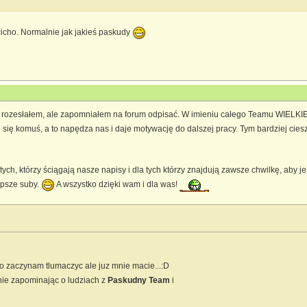
icho. Normalnie jak jakieś paskudy
ozesłałem, ale zapomniałem na forum odpisać. W imieniu całego Teamu WIELKIE D
e się komuś, a to napędza nas i daje motywację do dalszej pracy. Tym bardziej cie
tych, którzy ściągają nasze napisy i dla tych którzy znajdują zawsze chwilkę, aby 
psze suby.
A wszystko dzięki wam i dla was!
ro zaczynam tlumaczyc ale juz mnie macie...:D
 nie zapominając o ludziach z
Paskudny Team
i