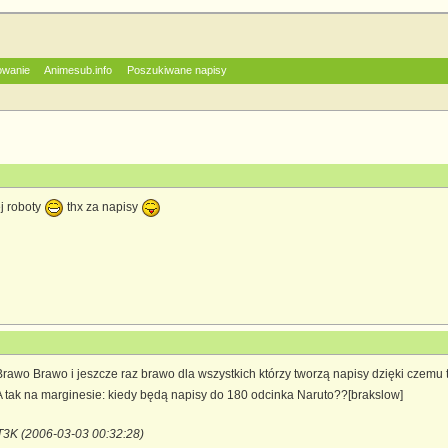
owanie
Animesub.info
Poszukiwane napisy
j roboty
thx za napisy
awo Brawo i jeszcze raz brawo dla wszystkich którzy tworzą napisy dzięki czemu t
 tak na marginesie: kiedy będą napisy do 180 odcinka Naruto??[brakslow]
T3K (2006-03-03 00:32:28)