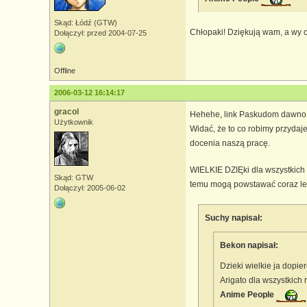
Skąd: Łódź (GTW)
Chłopaki! Dziękują wam, a wy c
Dołączył: przed 2004-07-25
Offline
2006-03-12 16:14:17
gracol
Hehehe, link Paskudom dawno r
Użytkownik
Widać, że to co robimy przydaj
docenia naszą pracę.
WIELKIE DZIĘki dla wszystkich 
Skąd: GTW
temu mogą powstawać coraz le
Dołączył: 2005-06-02
Suchy napisał:
Bekon napisał:
Dzieki wielkie ja dopie
Arigato dla wszystkich
Anime People