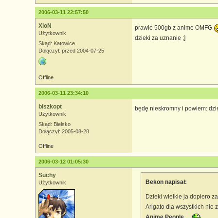
2006-03-11 22:57:50
XioN
prawie 500gb z anime OMFG
Użytkownik
dzieki za uznanie ;]
Skąd: Katowice
Dołączył: przed 2004-07-25
Offline
2006-03-11 23:34:10
biszkopt
będę nieskromny i powiem: dz
Użytkownik
Skąd: Bielsko
Dołączył: 2005-08-28
Offline
2006-03-12 01:05:30
Suchy
Bekon napisał:
Użytkownik
Dzieki wielkie ja dopiero z
Arigato dla wszystkich nie
Anime People