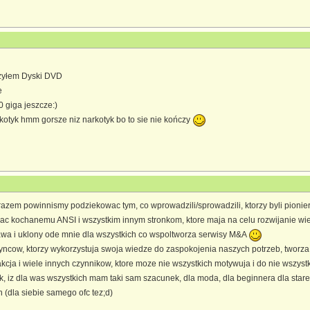
zyłem Dyski DVD
e
0 giga jeszcze:)
tyk hmm gorsze niz narkotyk bo to sie nie kończy
razem powinnismy podziekowac tym, co wprowadzili/sprowadzili, ktorzy byli pion
kochanemu ANSI i wszystkim innym stronkom, ktore maja na celu rozwijanie wie
wa i uklony ode mnie dla wszystkich co wspoltworza serwisy M&A
cow, ktorzy wykorzystuja swoja wiedze do zaspokojenia naszych potrzeb, tworza c
akcja i wiele innych czynnikow, ktore moze nie wszystkich motywuja i do nie wszys
iz dla was wszystkich mam taki sam szacunek, dla moda, dla beginnera dla stareg
 (dla siebie samego ofc tez;d)