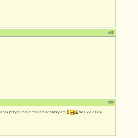
#25
#26
, a tak przynajmnije cos tam zobaczylam
Wielkie dzieki