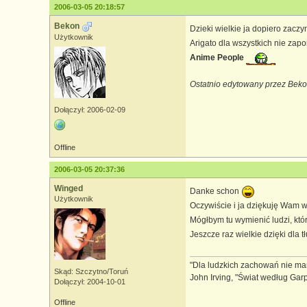
2006-03-05 20:18:57
Bekon
Dzieki wielkie ja dopiero zaczy
Użytkownik
Arigato dla wszystkich nie zap
Anime People
Ostatnio edytowany przez Beko
Dołączył: 2006-02-09
Offline
2006-03-05 20:37:36
Winged
Danke schon
Użytkownik
Oczywiście i ja dziękuję Wam w
Mógłbym tu wymienić ludzi, któr
Jeszcze raz wielkie dzięki dla 
"Dla ludzkich zachowań nie mam
Skąd: Szczytno/Toruń
John Irving, "Świat według Gar
Dołączył: 2004-10-01
Offline