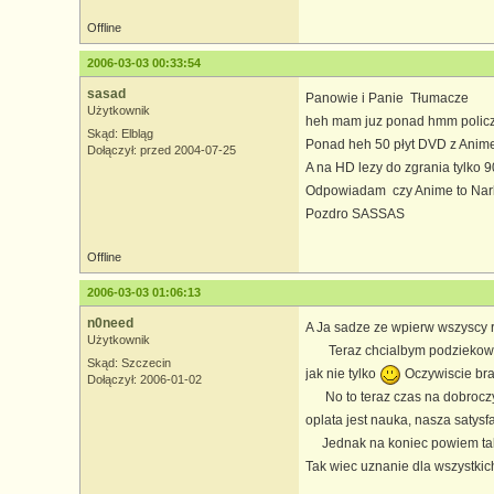
Offline
2006-03-03 00:33:54
sasad
Panowie i Panie Tłumacze
Użytkownik
heh mam juz ponad hmm polic
Skąd: Elbląg
Ponad heh 50 płyt DVD z Anim
Dołączył: przed 2004-07-25
A na HD lezy do zgrania tylko 9
Odpowiadam czy Anime to Narko
Pozdro SASSAS
Offline
2006-03-03 01:06:13
n0need
A Ja sadze ze wpierw wszyscy 
Użytkownik
Teraz chcialbym podziekowac 
Skąd: Szczecin
jak nie tylko
Oczywiscie bra
Dołączył: 2006-01-02
No to teraz czas na dobroczyn
oplata jest nauka, nasza satysf
Jednak na koniec powiem tak, 
Tak wiec uznanie dla wszystkich