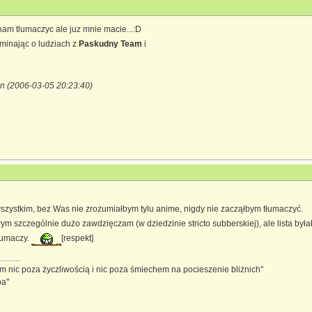
nam tlumaczyc ale juz mnie macie...:D
ominając o ludziach z
Paskudny Team
i
n (2006-03-05 20:23:40)
szystkim, bez Was nie zrozumiałbym tylu anime, nigdy nie zacząłbym tłumaczyć.
ym szczególnie dużo zawdzięczam (w dziedzinie stricto subberskiej), ale lista była
tłumaczy.
[respekt]
 nic poza życzliwością i nic poza śmiechem na pocieszenie bliżnich"
pa"