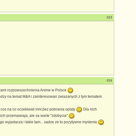
#23
#24
ierami rozpowszechnienia Anime w Polsce
dzy na temat M&A i zainteresowan zwiazanych z tym tematem
os na co oczekiwali inni,bez pobrania oplaty
Dla nich
tkich przemawiaja, ale sa warte "zdobycia"
o wyjadacza i takie tam... sadze ze to pozytywne myslenie