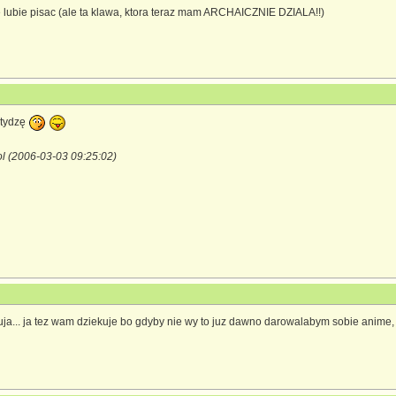
e lubie pisac (ale ta klawa, ktora teraz mam ARCHAICZNIE DZIALA!!)
stydzę
ol (2006-03-03 09:25:02)
uja... ja tez wam dziekuje bo gdyby nie wy to juz dawno darowalabym sobie anime