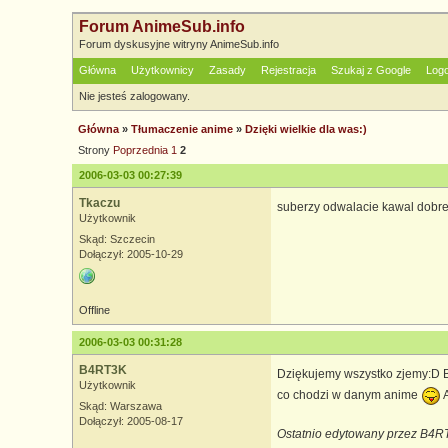
Forum AnimeSub.info
Forum dyskusyjne witryny AnimeSub.info
Główna
Użytkownicy
Zasady
Rejestracja
Szukaj z Google
Log
Nie jesteś zalogowany.
Główna
»
Tłumaczenie anime
»
Dzięki wielkie dla was:)
Strony
Poprzednia
1
2
2006-03-03 00:27:39
Tkaczu
suberzy odwalacie kawal dobre
Użytkownik
Skąd: Szczecin
Dołączył: 2005-10-29
Offline
2006-03-03 00:31:28
B4RT3K
Dziękujemy wszystko zjemy:D Br
Użytkownik
co chodzi w danym anime
A
Skąd: Warszawa
Dołączył: 2005-08-17
Ostatnio edytowany przez B4R