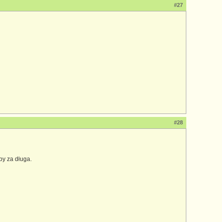
#27
#28
by za długa.