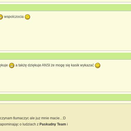
wspolczocia
iękuje
a takżę dziękuje ANSI że mogę się kasik wykazać
aczynam tlumaczyc ale juz mnie macie...:D
 zapominając o ludziach z
Paskudny Team
i