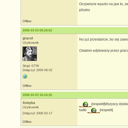
Oczywiscie wyszlo na jaw to, z
p0zdro
Offline
2006-03-03 09:24:52
gracol
No już przestańcie, bo się zaw
Użytkownik
Ostatnio edytowany przez grac
Skąd: GTW
Dołączył: 2005-06-02
Offline
2006-03-03 16:24:20
Annyka
[respekt]Wszyscy dziek
Użytkownik
ludki
[respekt]
Dołączył: 2006-02-17
Offline