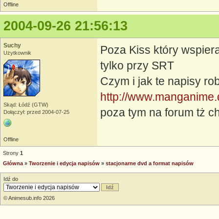
Offline
2004-09-26 21:56:13
Suchy
Poza Kiss który wspier
Użytkownik
tylko przy SRT
Czym i jak te napisy rob
http://www.manganime.
Skąd: Łódź (GTW)
poza tym na forum tż c
Dołączył: przed 2004-07-25
Offline
Strony
1
Główna
»
Tworzenie i edycja napisów
»
stacjonarne dvd a format napisów
Idź do
© Animesub.info 2026