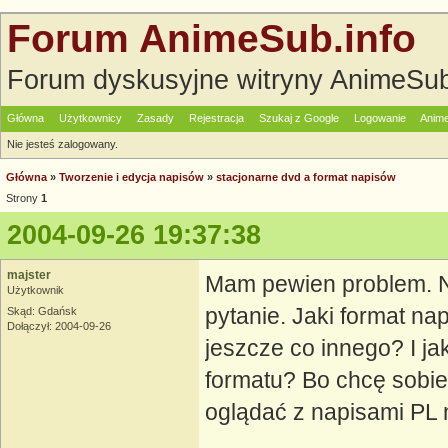
Forum AnimeSub.info
Forum dyskusyjne witryny AnimeSub
Główna
Użytkownicy
Zasady
Rejestracja
Szukaj z Google
Logowanie
Anime
Nie jesteś zalogowany.
Główna
»
Tworzenie i edycja napisów
»
stacjonarne dvd a format napisów
Strony
1
2004-09-26 19:37:38
majster
Mam pewien problem. N
Użytkownik
pytanie. Jaki format 
Skąd: Gdańsk
Dołączył: 2004-09-26
jeszcze co innego? I ja
formatu? Bo chcę sobie 
oglądać z napisami PL 