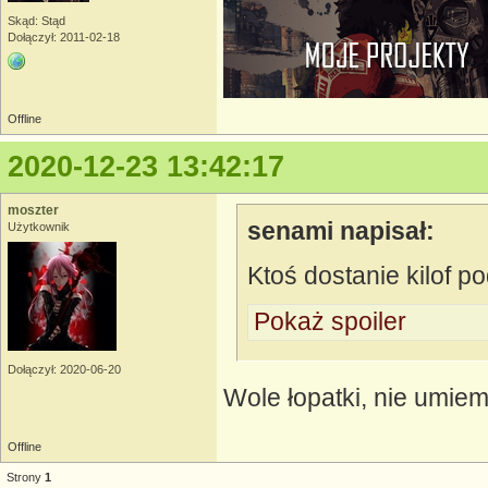
Skąd: Stąd
Dołączył: 2011-02-18
Offline
2020-12-23 13:42:17
moszter
senami napisał:
Użytkownik
Ktoś dostanie kilof p
Pokaż spoiler
Dołączył: 2020-06-20
Wole łopatki, nie umi
Offline
Strony
1