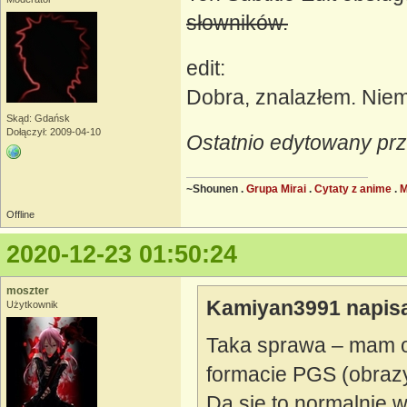
słowników.
edit:
Dobra, znalazłem. Niem
Skąd: Gdańsk
Dołączył: 2009-04-10
Ostatnio edytowany prz
~Shounen .
Grupa Mirai
.
Cytaty z anime
.
Offline
2020-12-23 01:50:24
moszter
Kamiyan3991 napisa
Użytkownik
Taka sprawa – mam of
formacie PGS (obrazy
Da się to normalnie wy