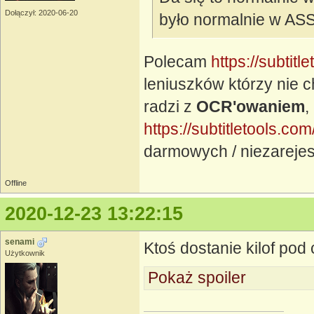
Dołączył: 2020-06-20
było normalnie w AS
Polecam
https://subtit
leniuszków którzy nie 
radzi z
OCR'owaniem
,
https://subtitletools.co
darmowych / niezarejes
Offline
2020-12-23 13:22:15
senami
Ktoś dostanie kilof pod
Użytkownik
Pokaż spoiler