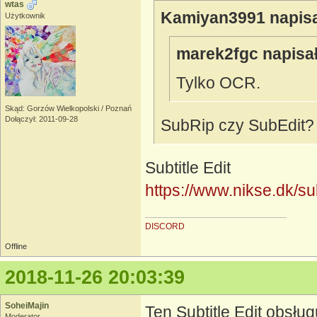
wtas
Kamiyan3991 napisa
Użytkownik
marek2fgc napisał
Tylko OCR.
Skąd: Gorzów Wielkopolski / Poznań
Dołączył: 2011-09-28
SubRip czy SubEdit?
Subtitle Edit
https://www.nikse.dk/sub
DISCORD
Offline
2018-11-26 20:03:39
SoheiMajin
Ten Subtitle Edit obsł
Moderator