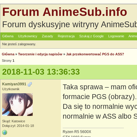
Forum AnimeSub.info
Forum dyskusyjne witryny AnimeSub
Główna
Użytkownicy
Zasady
Rejestracja
Szukaj z Google
Logowanie
Anime
Nie jesteś zalogowany.
Główna
»
Tworzenie i edycja napisów
»
Jak przekonwertować PGS do ASS?
Strony
1
2018-11-03 13:36:33
Kamiyan3991
Taka sprawa – mam ofic
Użytkownik
formacie PGS (obrazy).
Da się to normalnie wyci
normalnie w ASS albo
Skąd: Katowice
Dołączył: 2014-01-18
Ryzen R5 5600X