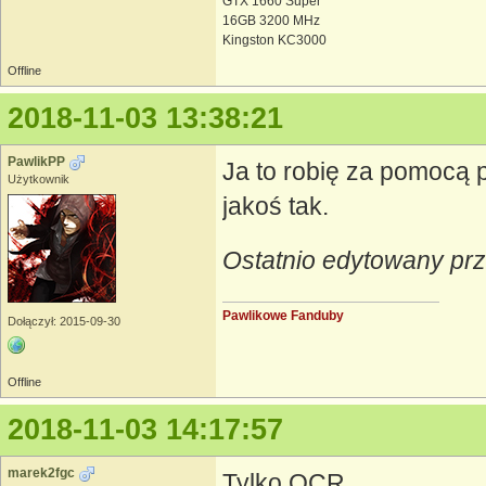
GTX 1660 Super
16GB 3200 MHz
Kingston KC3000
Offline
2018-11-03 13:38:21
PawlikPP
Ja to robię za pomocą 
Użytkownik
jakoś tak.
Ostatnio edytowany prz
Pawlikowe Fanduby
Dołączył: 2015-09-30
Offline
2018-11-03 14:17:57
marek2fgc
Tylko OCR.