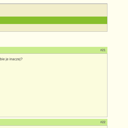
#21
bie je inaczej?
#22