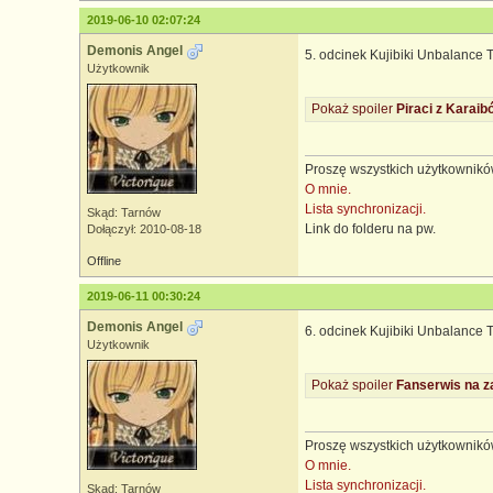
2019-06-10 02:07:24
Demonis Angel
5. odcinek Kujibiki Unbalance T
Użytkownik
Pokaż spoiler
Piraci z Karaib
Proszę wszystkich użytkowników
O mnie.
Lista synchronizacji.
Skąd: Tarnów
Link do folderu na pw.
Dołączył: 2010-08-18
Offline
2019-06-11 00:30:24
Demonis Angel
6. odcinek Kujibiki Unbalance T
Użytkownik
Pokaż spoiler
Fanserwis na z
Proszę wszystkich użytkowników
O mnie.
Lista synchronizacji.
Skąd: Tarnów