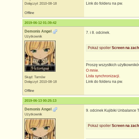
Link do folderu na pw.
Dołączył: 2010-08-18
Offline
2019-06-12 01:39:42
Demonis Angel
7. i 8. odcinek.
Użytkownik
Pokaż spoiler
Screen na zach
Proszę wszystkich użytkowników
O mnie.
Lista synchronizacji.
Skąd: Tarnów
Link do folderu na pw.
Dołączył: 2010-08-18
Offline
2019-06-13 00:25:13
Demonis Angel
9. odcinek Kujibiki Unbalance T
Użytkownik
Pokaż spoiler
Screen na zach