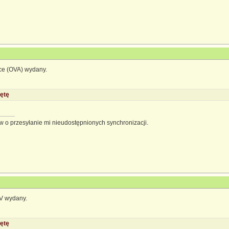
nce (OVA) wydany.
ętę
 o przesyłanie mi nieudostępnionych synchronizacji.
TV wydany.
ętę