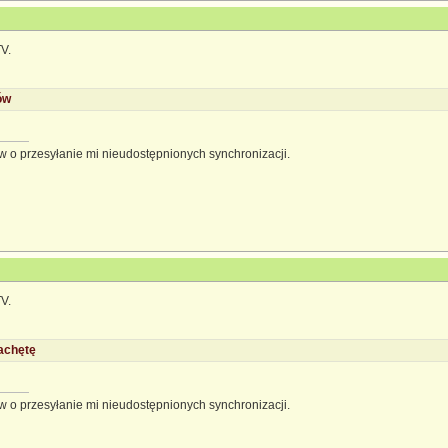
V.
ów
 o przesyłanie mi nieudostępnionych synchronizacji.
V.
achętę
 o przesyłanie mi nieudostępnionych synchronizacji.