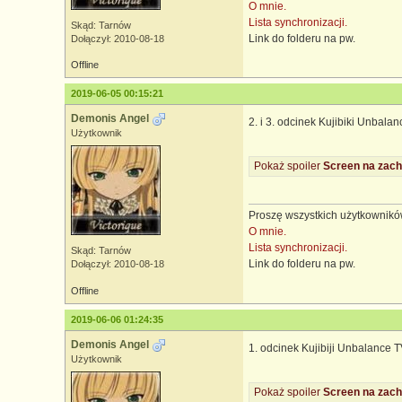
O mnie.
Lista synchronizacji.
Skąd: Tarnów
Link do folderu na pw.
Dołączył: 2010-08-18
Offline
2019-06-05 00:15:21
Demonis Angel
2. i 3. odcinek Kujibiki Unbala
Użytkownik
Pokaż spoiler
Screen na zach
Proszę wszystkich użytkowników
O mnie.
Lista synchronizacji.
Skąd: Tarnów
Link do folderu na pw.
Dołączył: 2010-08-18
Offline
2019-06-06 01:24:35
Demonis Angel
1. odcinek Kujibiji Unbalance 
Użytkownik
Pokaż spoiler
Screen na zach