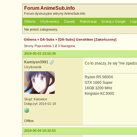
Forum AnimeSub.info
Forum dyskusyjne witryny AnimeSub.info
Główna
Użytkownicy
Zasady
Rejestracja
Szukaj z Google
Log
Nie jesteś zalogowany.
Główna
»
DA-Subs
»
[DA-Subs] Genshiken [Zakończony]
Strony
Poprzednia
1
2
3
Następna
2019-05-03 23:55:39
Kamiyan3991
Co to znaczy, że się "nie zgadz
Użytkownik
Ryzen R5 5600X
GTX 1660 Super
16GB 3200 MHz
Kingston KC3000
Skąd: Katowice
Dołączył: 2014-01-18
Offline
2019-05-04 10:32:53