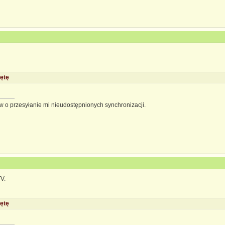
ętę
 o przesyłanie mi nieudostępnionych synchronizacji.
V.
ętę