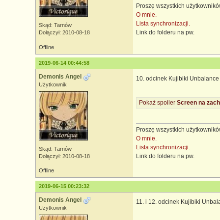
Proszę wszystkich użytkowników
O mnie.
Lista synchronizacji.
Skąd: Tarnów
Link do folderu na pw.
Dołączył: 2010-08-18
Offline
2019-06-14 00:44:58
Demonis Angel
10. odcinek Kujibiki Unbalance
Użytkownik
Pokaż spoiler
Screen na zach
Proszę wszystkich użytkowników
O mnie.
Lista synchronizacji.
Skąd: Tarnów
Link do folderu na pw.
Dołączył: 2010-08-18
Offline
2019-06-15 00:23:32
Demonis Angel
11. i 12. odcinek Kujibiki Unba
Użytkownik