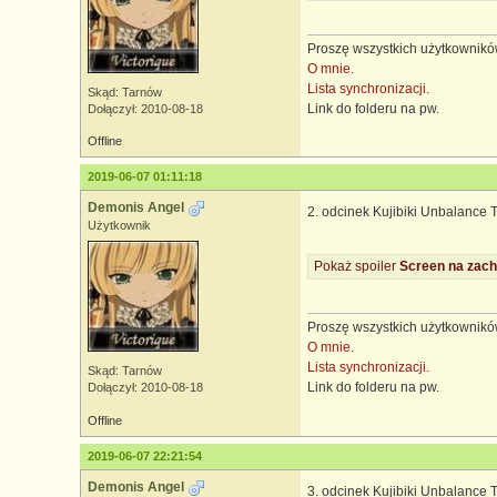
Proszę wszystkich użytkowników
O mnie.
Lista synchronizacji.
Skąd: Tarnów
Link do folderu na pw.
Dołączył: 2010-08-18
Offline
2019-06-07 01:11:18
Demonis Angel
2. odcinek Kujibiki Unbalance 
Użytkownik
Pokaż spoiler
Screen na zach
Proszę wszystkich użytkowników
O mnie.
Lista synchronizacji.
Skąd: Tarnów
Link do folderu na pw.
Dołączył: 2010-08-18
Offline
2019-06-07 22:21:54
Demonis Angel
3. odcinek Kujibiki Unbalance 