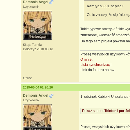
Demonis Angel
Kamiyan3991 napisał:
Użytkownik
Co to znaczy, że się "nie z
Takie typowe amerykańskie wydan
zmienione, większość smaczków 
Do tego sam projekt powstał na
Skąd: Tarnów
Dołączył: 2010-08-18
Proszę wszystkich użytkowników
O mnie.
Lista synchronizacji.
Link do folderu na pw.
Offline
2019-06-04 01:20:26
Demonis Angel
1. odcinek Kubibiki Unbalance
Użytkownik
Pokaż spoiler
Telefon i portfel 
Proszę wszystkich użytkowników