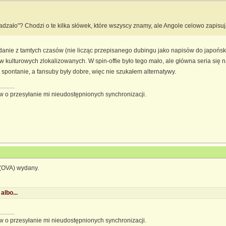
gadzało"? Chodzi o te kilka słówek, które wszyscy znamy, ale Angole celowo zapisuj
ie z tamtych czasów (nie licząc przepisanego dubingu jako napisów do japońskiej ś
kulturowych zlokalizowanych. W spin-offie było tego mało, ale główna seria się n
 spontanie, a fansuby były dobre, więc nie szukałem alternatywy.
 o przesyłanie mi nieudostępnionych synchronizacji.
 (OVA) wydany.
albo...
 o przesyłanie mi nieudostępnionych synchronizacji.