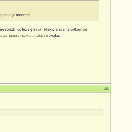
ą sobie je inaczej?
cieżki, co też się trafia). Niektóre zdania całkowicie
a tym opiera i szkoda byłoby wywalać.
#23