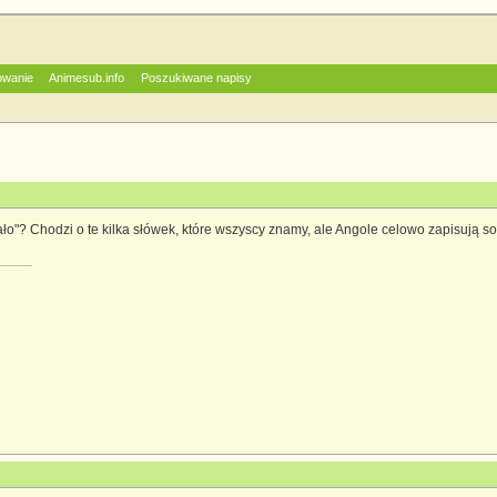
owanie
Animesub.info
Poszukiwane napisy
ało"? Chodzi o te kilka słówek, które wszyscy znamy, ale Angole celowo zapisują so