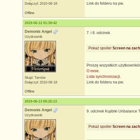
Link do folderu na pw.
Dołączył: 2010-08-18
Offline
2019-06-12 01:39:42
Demonis Angel
7. i 8. odcinek.
Użytkownik
Pokaż spoiler
Screen na zach
Proszę wszystkich użytkowników
O mnie.
Lista synchronizacji.
Skąd: Tarnów
Link do folderu na pw.
Dołączył: 2010-08-18
Offline
2019-06-13 00:25:13
Demonis Angel
9. odcinek Kujibiki Unbalance T
Użytkownik
Pokaż spoiler
Screen na zach