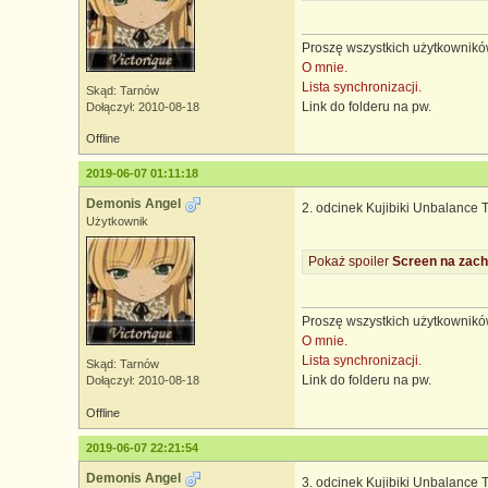
Proszę wszystkich użytkowników
O mnie.
Lista synchronizacji.
Skąd: Tarnów
Link do folderu na pw.
Dołączył: 2010-08-18
Offline
2019-06-07 01:11:18
Demonis Angel
2. odcinek Kujibiki Unbalance 
Użytkownik
Pokaż spoiler
Screen na zach
Proszę wszystkich użytkowników
O mnie.
Lista synchronizacji.
Skąd: Tarnów
Link do folderu na pw.
Dołączył: 2010-08-18
Offline
2019-06-07 22:21:54
Demonis Angel
3. odcinek Kujibiki Unbalance 