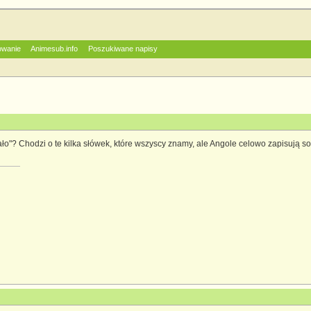
owanie
Animesub.info
Poszukiwane napisy
ało"? Chodzi o te kilka słówek, które wszyscy znamy, ale Angole celowo zapisują so