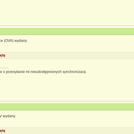
nce (OVA) wydany.
ętę
 o przesyłanie mi nieudostępnionych synchronizacji.
TV wydany.
ętę