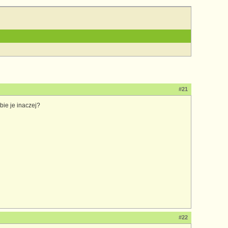
#21
bie je inaczej?
#22