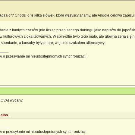
gadzało"? Chodzi o te kilka słówek, które wszyscy znamy, ale Angole celowo zapisuj
ie z tamtych czasów (nie licząc przepisanego dubingu jako napisów do japońskiej ś
kulturowych zlokalizowanych. W spin-offie było tego mało, ale główna seria się n
 spontanie, a fansuby były dobre, więc nie szukałem alternatywy.
 o przesyłanie mi nieudostępnionych synchronizacji.
 (OVA) wydany.
albo...
 o przesyłanie mi nieudostępnionych synchronizacji.