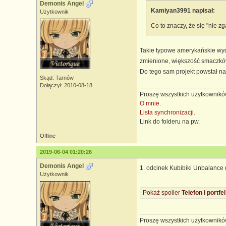
Demonis Angel
Kamiyan3991 napisał:
Użytkownik
Co to znaczy, że się "nie z
Takie typowe amerykańskie wydan
zmienione, większość smaczków 
Do tego sam projekt powstał na
Skąd: Tarnów
Dołączył: 2010-08-18
Proszę wszystkich użytkowników
O mnie.
Lista synchronizacji.
Link do folderu na pw.
Offline
2019-06-04 01:20:26
Demonis Angel
1. odcinek Kubibiki Unbalance
Użytkownik
Pokaż spoiler
Telefon i portfel 
Proszę wszystkich użytkowników