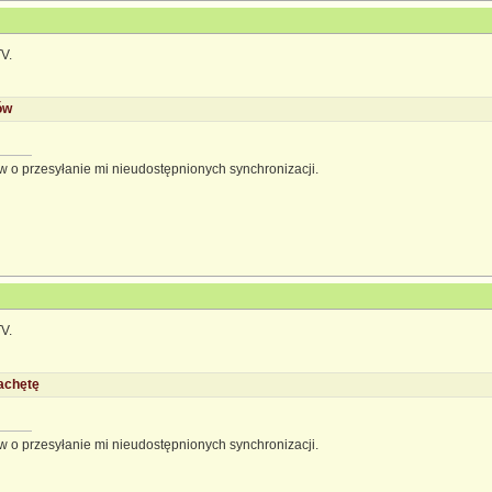
V.
ów
 o przesyłanie mi nieudostępnionych synchronizacji.
V.
achętę
 o przesyłanie mi nieudostępnionych synchronizacji.