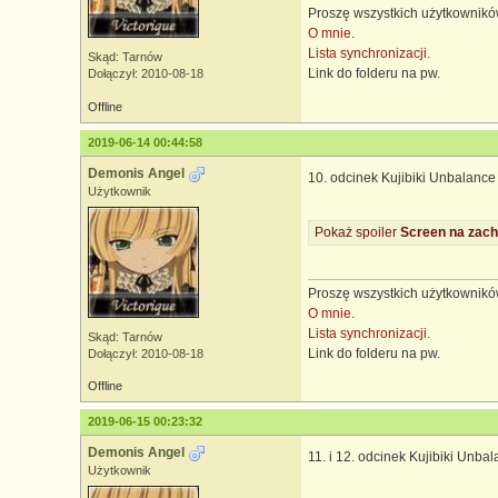
Proszę wszystkich użytkowników
O mnie.
Lista synchronizacji.
Skąd: Tarnów
Link do folderu na pw.
Dołączył: 2010-08-18
Offline
2019-06-14 00:44:58
Demonis Angel
10. odcinek Kujibiki Unbalance
Użytkownik
Pokaż spoiler
Screen na zach
Proszę wszystkich użytkowników
O mnie.
Lista synchronizacji.
Skąd: Tarnów
Link do folderu na pw.
Dołączył: 2010-08-18
Offline
2019-06-15 00:23:32
Demonis Angel
11. i 12. odcinek Kujibiki Unba
Użytkownik