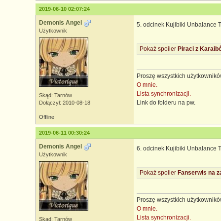
2019-06-10 02:07:24
Demonis Angel
5. odcinek Kujibiki Unbalance T
Użytkownik
Pokaż spoiler
Piraci z Karaib
Proszę wszystkich użytkowników
O mnie.
Lista synchronizacji.
Skąd: Tarnów
Link do folderu na pw.
Dołączył: 2010-08-18
Offline
2019-06-11 00:30:24
Demonis Angel
6. odcinek Kujibiki Unbalance T
Użytkownik
Pokaż spoiler
Fanserwis na z
Proszę wszystkich użytkowników
O mnie.
Lista synchronizacji.
Skąd: Tarnów