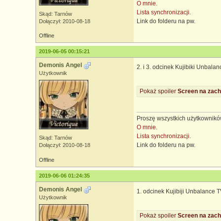
O mnie.
Lista synchronizacji.
Skąd: Tarnów
Link do folderu na pw.
Dołączył: 2010-08-18
Offline
2019-06-05 00:15:21
Demonis Angel
2. i 3. odcinek Kujibiki Unbala
Użytkownik
Pokaż spoiler
Screen na zach
Proszę wszystkich użytkowników
O mnie.
Lista synchronizacji.
Skąd: Tarnów
Link do folderu na pw.
Dołączył: 2010-08-18
Offline
2019-06-06 01:24:35
Demonis Angel
1. odcinek Kujibiji Unbalance 
Użytkownik
Pokaż spoiler
Screen na zach