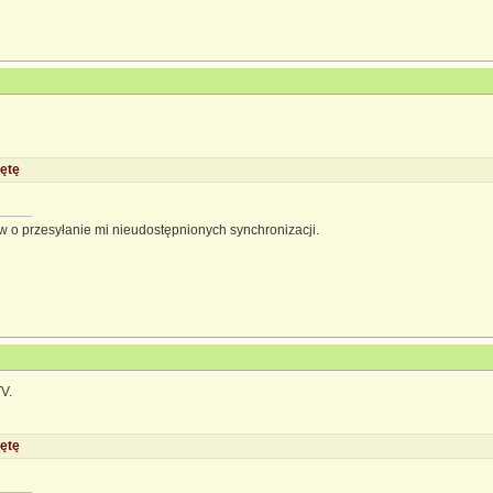
ętę
 o przesyłanie mi nieudostępnionych synchronizacji.
V.
ętę