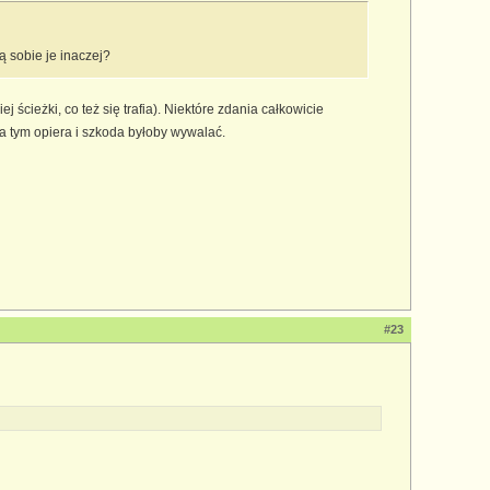
ą sobie je inaczej?
cieżki, co też się trafia). Niektóre zdania całkowicie
a tym opiera i szkoda byłoby wywalać.
#23