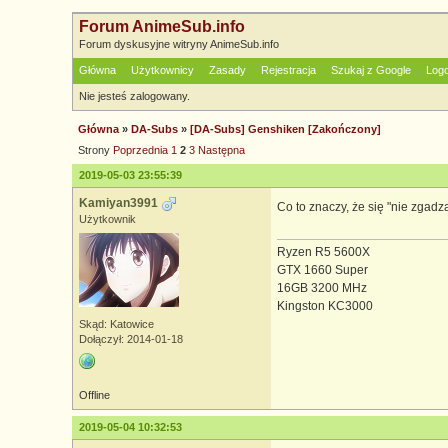
Forum AnimeSub.info
Forum dyskusyjne witryny AnimeSub.info
Główna
Użytkownicy
Zasady
Rejestracja
Szukaj z Google
Log
Nie jesteś zalogowany.
Główna
»
DA-Subs
»
[DA-Subs] Genshiken [Zakończony]
Strony
Poprzednia
1
2
3
Następna
2019-05-03 23:55:39
Kamiyan3991
Co to znaczy, że się "nie zgadz
Użytkownik
Ryzen R5 5600X
GTX 1660 Super
16GB 3200 MHz
Kingston KC3000
Skąd: Katowice
Dołączył: 2014-01-18
Offline
2019-05-04 10:32:53