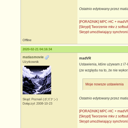
Ostatnio edytowany przez mati
[PORADNIK] MPC-HC + madVR 
[Skrypt] Tworzenie mkv z soft
Skrypt umożliwiający synchro
Offline
2020-02-21 04:16:34
matiasmovie
madVR
Użytkownik
Ustawienia, które używam z i7
(ze względu na to, że nie wyko
Moje nowsze ustawienia
Ostatnio edytowany przez mati
Skąd: Poznań (ポズナン)
Dołączył: 2008-10-23
[PORADNIK] MPC-HC + madVR 
[Skrypt] Tworzenie mkv z soft
Skrypt umożliwiający synchro