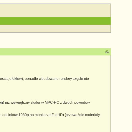
#1
lością efektów), ponadto wbudowane rendery często nie
screen) niż wewnętrzny skaler w MPC-HC z dwóch powodów
ie odcinków 1080p na monitorze FullHD) [przeważnie materiały