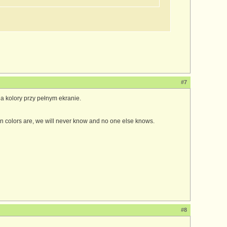
#7
a kolory przy pełnym ekranie.
own colors are, we will never know and no one else knows.
#8