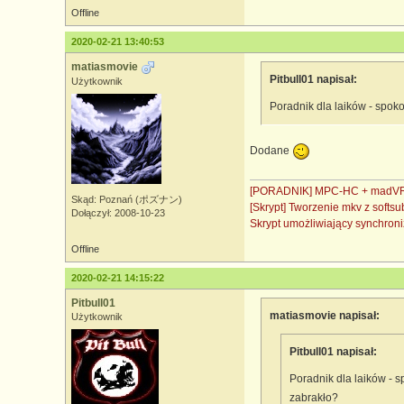
Offline
2020-02-21 13:40:53
matiasmovie
Pitbull01 napisał:
Użytkownik
Poradnik dla laików - spoko,
Dodane
[PORADNIK] MPC-HC + madVR 
Skąd: Poznań (ポズナン)
[Skrypt] Tworzenie mkv z soft
Dołączył: 2008-10-23
Skrypt umożliwiający synchro
Offline
2020-02-21 14:15:22
Pitbull01
matiasmovie napisał:
Użytkownik
Pitbull01 napisał:
Poradnik dla laików - sp
zabrakło?