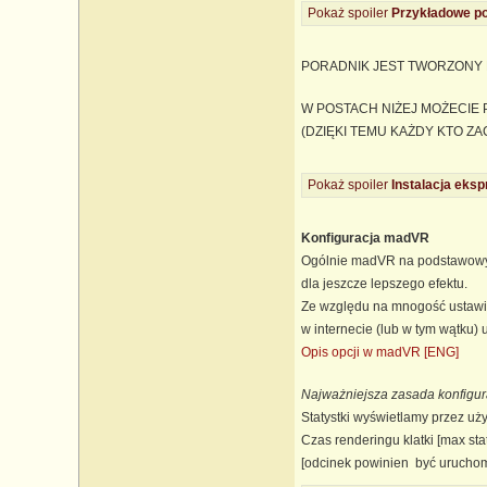
Pokaż spoiler
Przykładowe p
PORADNIK JEST TWORZONY D
W POSTACH NIŻEJ MOŻECIE 
(DZIĘKI TEMU KAŻDY KTO ZA
Pokaż spoiler
Instalacja eks
Konfiguracja madVR
Ogólnie madVR na podstawowych
dla jeszcze lepszego efektu.
Ze względu na mnogość ustawie
w internecie (lub w tym wątku)
Opis opcji w madVR [ENG]
Najważniejsza zasada konfigu
Statystki wyświetlamy przez u
Czas renderingu klatki [max stat
[odcinek powinien być urucho