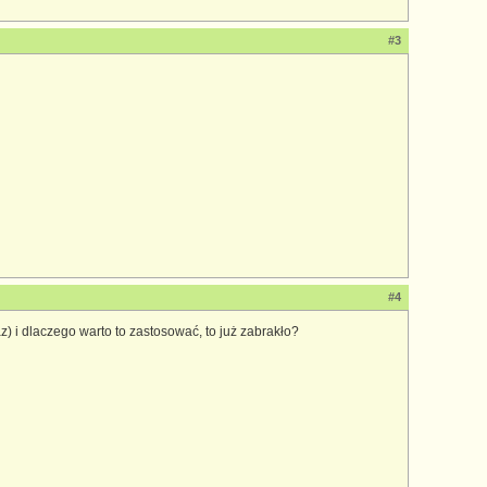
#3
#4
raz) i dlaczego warto to zastosować, to już zabrakło?