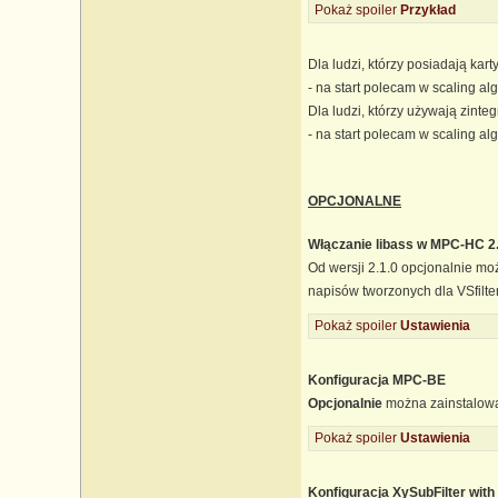
Pokaż spoiler
Przykład
Dla ludzi, którzy posiadają kart
- na start polecam w scaling al
Dla ludzi, którzy używają zint
- na start polecam w scaling a
OPCJONALNE
Włączanie libass w MPC-HC 2
Od wersji 2.1.0 opcjonalnie m
napisów tworzonych dla VSfilte
Pokaż spoiler
Ustawienia
Konfiguracja MPC-BE
Opcjonalnie
można zainstalo
Pokaż spoiler
Ustawienia
Konfiguracja XySubFilter with