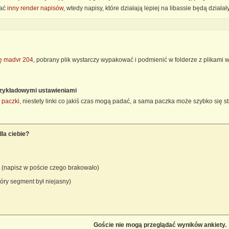
wać
inny render napisów
, wtedy napisy, które działają lepiej na libassie będą działał
ę madvr 204
, pobrany plik wystarczy wypakować i podmienić w folderze z plikami w
przykładowymi ustawieniami
 paczki
, niestety linki co jakiś czas mogą padać, a sama paczka może szybko się st
la ciebie?
i (napisz w poście czego brakowało)
tóry segment był niejasny)
Goście nie mogą przeglądać wyników ankiety.