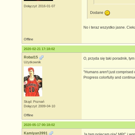
Dołączył: 2016-01-07
Dodane
No i teraz wszystko jasne. Ciek
Offline
2020-02-21 17:18:02
Robal15
O, przyda się taki poradnik, t
Użytkownik
"Humans aren't just comprised o
Progress colorfully and continue t
Skąd: Poznań
Dołączył: 2009-04-10
Offline
2020-05-17 00:18:02
Kamiyan3991
Ja tam polecam olać MPC i wgr