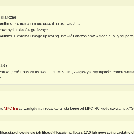
y graficzne
gorithms -> chroma i image upscaling ustawić Jinc
egrowanych układów graficznych
lgorithms -> chroma i image upscaling ustawić Lanczos oraz w trade quality for pe
.1.0+
ożna włączyć Libass w ustawieniach MPC-HC, zwiększy to wydajność renderowania
r
wać
MPC-BE
ze względu na rzecz, która robi lepiej od MPC-HC kiedy używamy XYSu
 libass(zachowuje się jak libass) [bazuje na libass 17.0 lub nowszej, przydatne