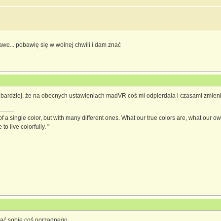
awe... pobawię się w wolnej chwili i dam znać
ym bardziej, że na obecnych ustawieniach madVR coś mi odpierdala i czasami zmieni
f a single color, but with many different ones. What our true colors are, what our 
o live colorfully. "
ać sobie coś porządnego.