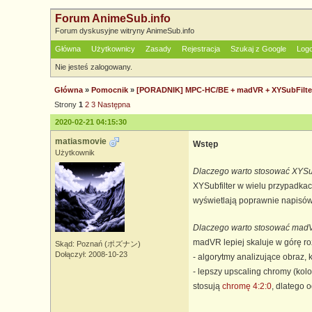
Forum AnimeSub.info
Forum dyskusyjne witryny AnimeSub.info
Główna
Użytkownicy
Zasady
Rejestracja
Szukaj z Google
Log
Nie jesteś zalogowany.
Główna
»
Pomocnik
»
[PORADNIK] MPC-HC/BE + madVR + XYSubFilter
Strony
1
2
3
Następna
2020-02-21 04:15:30
matiasmovie
Wstęp
Użytkownik
Dlaczego warto stosować XYSub
XYSubfilter w wielu przypadka
wyświetlają poprawnie napisów
Dlaczego warto stosować mad
madVR lepiej skaluje w górę r
Skąd: Poznań (ポズナン)
Dołączył: 2008-10-23
- algorytmy analizujące obraz, 
- lepszy upscaling chromy (kol
stosują
chromę 4:2:0
, dlatego 