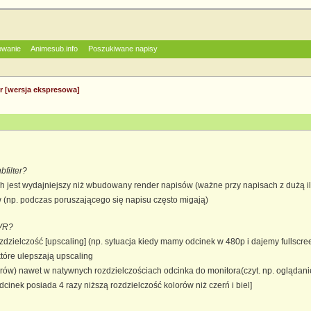
owanie
Animesub.info
Poszukiwane napisy
 [wersja ekspresowa]
filter?
ch jest wydajniejszy niż wbudowany render napisów (ważne przy napisach z dużą i
 (np. podczas poruszającego się napisu często migają)
VR?
ozdzielczość [upscaling] (np. sytuacja kiedy mamy odcinek w 480p i dajemy full
które ulepszają upscaling
orów) nawet w natywnych rozdzielczościach odcinka do monitora(czyt. np. oglądan
odcinek posiada 4 razy niższą rozdzielczość kolorów niż czerń i biel]