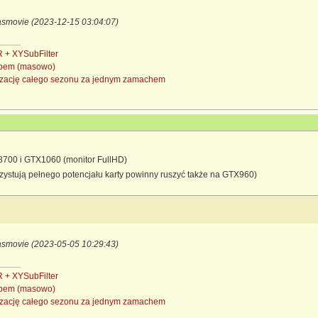
asmovie (2023-12-15 03:04:07)
+ XYSubFilter
subem (masowo)
nizację całego sezonu za jednym zamachem
-8700 i GTX1060 (monitor FullHD)
rzystują pełnego potencjału karty powinny ruszyć także na GTX960)
asmovie (2023-05-05 10:29:43)
+ XYSubFilter
subem (masowo)
nizację całego sezonu za jednym zamachem