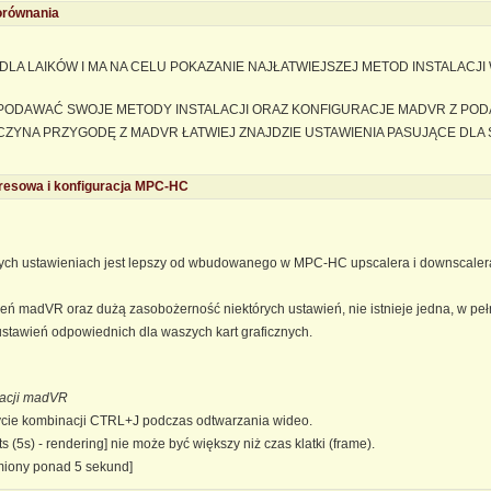
orównania
LA LAIKÓW I MA NA CELU POKAZANIE NAJŁATWIEJSZEJ METOD INSTALAC
PODAWAĆ SWOJE METODY INSTALACJI ORAZ KONFIGURACJE MADVR Z PODAN
CZYNA PRZYGODĘ Z MADVR ŁATWIEJ ZNAJDZIE USTAWIENIA PASUJĄCE DLA S
presowa i konfiguracja MPC-HC
 ustawieniach jest lepszy od wbudowanego w MPC-HC upscalera i downscalera, al
ń madVR oraz dużą zasobożerność niektórych ustawień, nie istnieje jedna, w peł
 ustawień odpowiednich dla waszych kart graficznych.
racji madVR
życie kombinacji CTRL+J podczas odtwarzania wideo.
s (5s) - rendering] nie może być większy niż czas klatki (frame).
miony ponad 5 sekund]