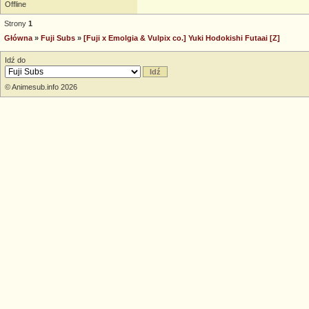
Offline
Strony
1
Główna
»
Fuji Subs
»
[Fuji x Emolgia & Vulpix co.] Yuki Hodokishi Futaai [Z]
Idź do
© Animesub.info 2026