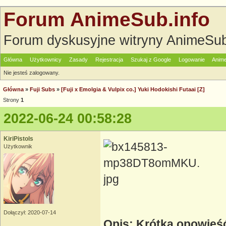
Forum AnimeSub.info
Forum dyskusyjne witryny AnimeSub
Główna
Użytkownicy
Zasady
Rejestracja
Szukaj z Google
Logowanie
Anime
Nie jesteś zalogowany.
Główna
»
Fuji Subs
»
[Fuji x Emolgia & Vulpix co.] Yuki Hodokishi Futaai [Z]
Strony
1
2022-06-24 00:58:28
KiriPistols
Użytkownik
Dołączył: 2020-07-14
Opis: Krótka opowieść