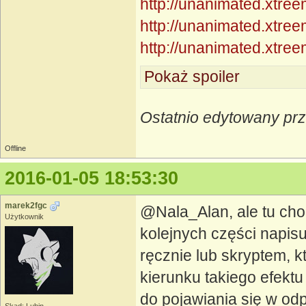
http://unanimated.xtree
http://unanimated.xtree
http://unanimated.xtree
Pokaż spoiler
Ostatnio edytowany pr
Offline
2016-01-05 18:53:30
marek2fgc
@Nala_Alan, ale tu cho
Użytkownik
kolejnych części napisu
ręcznie lub skryptem, k
kierunku takiego efektu 
do pojawiania się w od
Skąd: Lubin