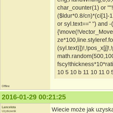
char_counter(1) or ""
($ldur*0.8/cn)*(ci[1]-1
or syl.text==" ") and -
{\move(!Vector_Move2($
ze*100,line.styleref.
(syl.text)])!,!pos_x[j]!,
math.random(500,1000)
fscy!thickness*10*rat
10 5 10 b 11 10 11 0 
Offline
2016-01-29 00:21:25
Lancelota
Wiecie może jak uzyskać
Użytkownik