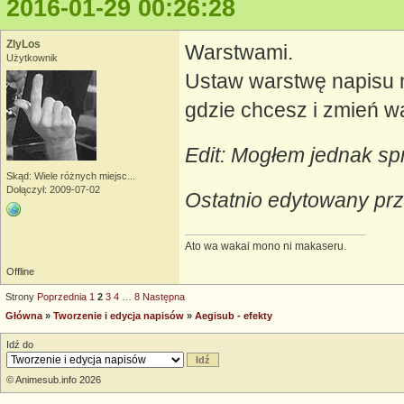
2016-01-29 00:26:28
ZlyLos
Warstwami.
Użytkownik
Ustaw warstwę napisu na
gdzie chcesz i zmień w
Edit: Mogłem jednak sp
Skąd: Wiele różnych miejsc...
Dołączył: 2009-07-02
Ostatnio edytowany prz
Ato wa wakai mono ni makaseru.
Offline
Strony
Poprzednia
1
2
3
4
…
8
Następna
Główna
»
Tworzenie i edycja napisów
»
Aegisub - efekty
Idź do
© Animesub.info 2026