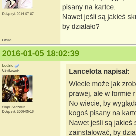
pisany na kartce.
Dołączył: 2014-07-07
Nawet jeśli są jakieś skr
by działało?
Offline
2016-01-05 18:02:39
bodzio
Lancelota napisał:
Użytkownik
Wiecie może jak zrobi
prawej, ale w formie
No wiecie, by wygląda
Skąd: Szczecin
kogoś pisany na kart
Dołączył: 2006-05-18
Nawet jeśli są jakieś s
zainstalować, by dzia