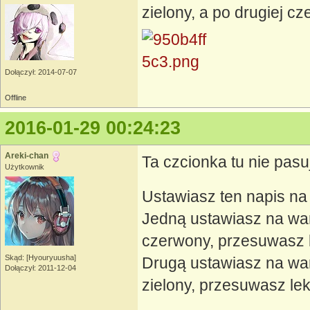
zielony, a po drugiej c
Dołączył: 2014-07-07
Offline
2016-01-29 00:24:23
Areki-chan
Ta czcionka tu nie pas
Użytkownik
Ustawiasz ten napis na 
Jedną ustawiasz na war
czerwony, przesuwasz 
Skąd: [Hyouryuusha]
Drugą ustawiasz na war
Dołączył: 2011-12-04
zielony, przesuwasz le