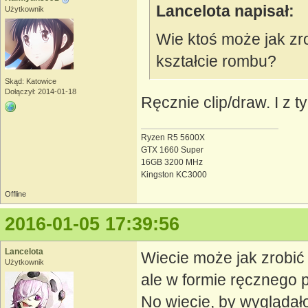
Lancelota napisał:
Użytkownik
Wie ktoś może jak zrob
kształcie rombu?
Skąd: Katowice
Dołączył: 2014-01-18
Ręcznie clip/draw. I z 
Ryzen R5 5600X
GTX 1660 Super
16GB 3200 MHz
Kingston KC3000
Offline
2016-01-05 17:39:56
Lancelota
Wiecie może jak zrobić 
Użytkownik
ale w formie ręcznego 
No wiecie, by wyglądało