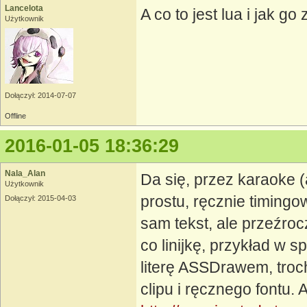
Lancelota
A co to jest lua i jak g
Użytkownik
Dołączył: 2014-07-07
Offline
2016-01-05 18:36:29
Nala_Alan
Da się, przez karaoke (a
Użytkownik
prostu, ręcznie timingo
Dołączył: 2015-04-03
sam tekst, ale przeźro
co linijkę, przykład w s
literę ASSDrawem, troc
clipu i ręcznego fontu. 