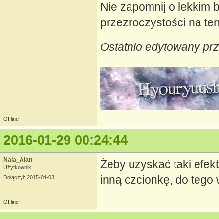
Nie zapomnij o lekkim b
przezroczystości na ten
Ostatnio edytowany prz
Offline
2016-01-29 00:24:44
Nala_Alan
Żeby uzyskać taki efekt 
Użytkownik
inną czcionkę, do tego 
Dołączył: 2015-04-03
Offline