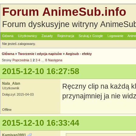
Forum AnimeSub.info
Forum dyskusyjne witryny AnimeSub
Główna
Użytkownicy
Zasady
Rejestracja
Szukaj z Google
Logowanie
Anime
Nie jesteś zalogowany.
Główna
»
Tworzenie i edycja napisów
»
Aegisub - efekty
Strony
Poprzednia
1
2
3
4
…
8
Następna
2015-12-10 16:27:58
Nala_Alan
Ręczny clip na każdą k
Użytkownik
przynajmniej ja nie wid
Dołączył: 2015-04-03
Offline
2015-12-10 16:33:44
Kamiyan3991