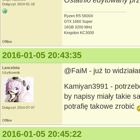
Ostatnio edytowany pr
Dołączył: 2014-01-18
Ryzen R5 5600X
GTX 1660 Super
16GB 3200 MHz
Kingston KC3000
Offline
2016-01-05 20:43:35
Lancelota
@FaiM - już to widziałam
Użytkownik
Kamiyan3991 - potrzebo
by napisy miały takie s
potrafię takowe zrobić
Dołączył: 2014-07-07
Offline
2016-01-05 20:45:22