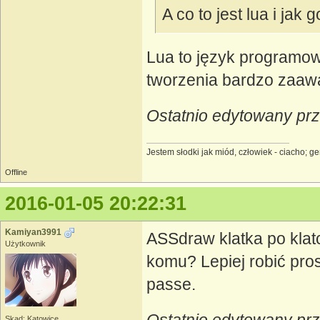
A co to jest lua i jak
Lua to język programow
tworzenia bardzo zaaw
Ostatnio edytowany prz
Jestem słodki jak miód, człowiek - ciacho; 
Offline
2016-01-05 20:22:31
Kamiyan3991
ASSdraw klatka po klatc
Użytkownik
komu? Lepiej robić prost
passe.
Skąd: Katowice