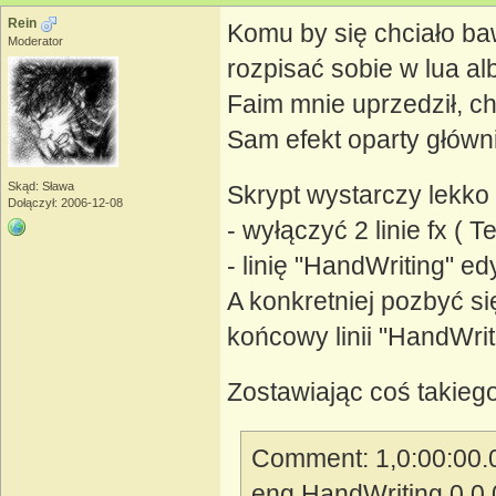
Rein
Komu by się chciało ba
Moderator
rozpisać sobie w lua al
Faim mnie uprzedził, c
Sam efekt oparty główn
Skąd: Sława
Skrypt wystarczy lekko
Dołączył: 2006-12-08
- wyłączyć 2 linie fx ( T
- linię "HandWriting" e
A konkretniej pozbyć s
końcowy linii "HandWri
Zostawiając coś takiego
Comment: 1,0:00:00.0
eng,HandWriting,0,0,0