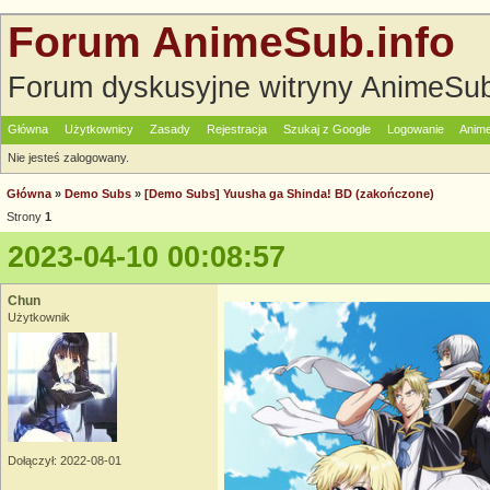
Forum AnimeSub.info
Forum dyskusyjne witryny AnimeSub
Główna
Użytkownicy
Zasady
Rejestracja
Szukaj z Google
Logowanie
Anime
Nie jesteś zalogowany.
Główna
»
Demo Subs
»
[Demo Subs] Yuusha ga Shinda! BD (zakończone)
Strony
1
2023-04-10 00:08:57
Chun
Użytkownik
Dołączył: 2022-08-01