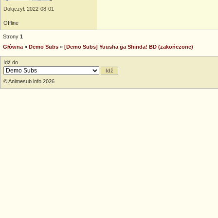
Dołączył: 2022-08-01
Offline
Strony
1
Główna
»
Demo Subs
»
[Demo Subs] Yuusha ga Shinda! BD (zakończone)
Idź do
© Animesub.info 2026