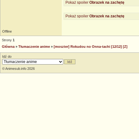
Pokaż spoiler
Obrazek na zachętę
Pokaż spoiler
Obrazek na zachętę
Offline
Strony
1
Główna
»
Tłumaczenie anime
»
[moszter] Rokudou no Onna-tachi [12/12] [Z]
Idź do
© Animesub.info 2026