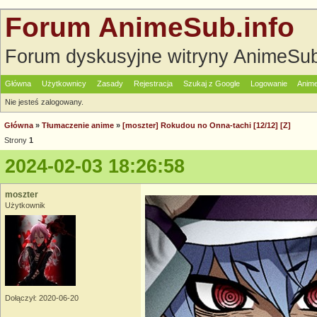
Forum AnimeSub.info
Forum dyskusyjne witryny AnimeSub
Główna
Użytkownicy
Zasady
Rejestracja
Szukaj z Google
Logowanie
Anime
Nie jesteś zalogowany.
Główna
»
Tłumaczenie anime
»
[moszter] Rokudou no Onna-tachi [12/12] [Z]
Strony
1
2024-02-03 18:26:58
moszter
Użytkownik
Dołączył: 2020-06-20