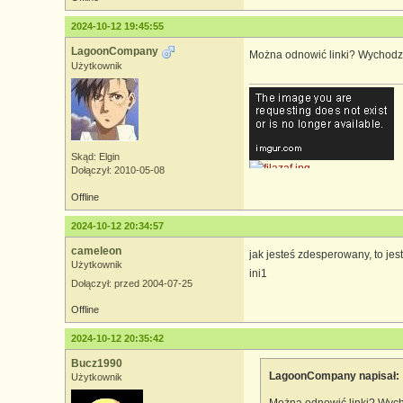
2024-10-12 19:45:55
LagoonCompany
Można odnowić linki? Wychodzi
Użytkownik
Skąd: Elgin
Dołączył: 2010-05-08
Offline
2024-10-12 20:34:57
cameleon
jak jesteś zdesperowany, to je
[CENTER]
Użytkownik
ini1
Dołączył: przed 2004-07-25
Offline
2024-10-12 20:35:42
Bucz1990
LagoonCompany napisał:
Użytkownik