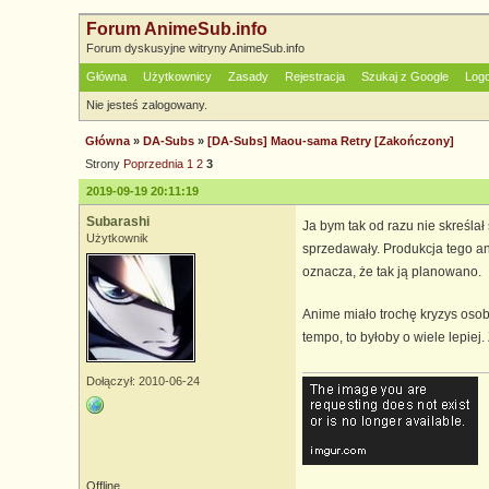
Forum AnimeSub.info
Forum dyskusyjne witryny AnimeSub.info
Główna
Użytkownicy
Zasady
Rejestracja
Szukaj z Google
Log
Nie jesteś zalogowany.
Główna
»
DA-Subs
»
[DA-Subs] Maou-sama Retry [Zakończony]
Strony
Poprzednia
1
2
3
2019-09-19 20:11:19
Subarashi
Ja bym tak od razu nie skreślał
Użytkownik
sprzedawały. Produkcja tego ani
oznacza, że tak ją planowano.
Anime miało trochę kryzys oso
tempo, to byłoby o wiele lepiej
Dołączył: 2010-06-24
Offline