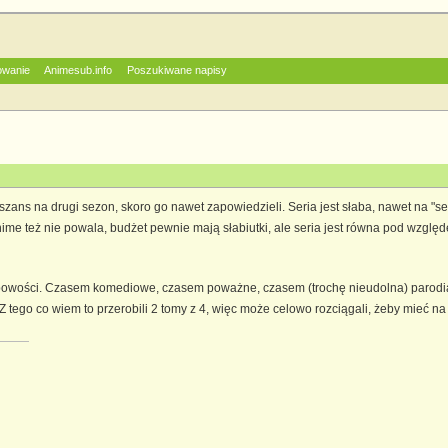
owanie
Animesub.info
Poszukiwane napisy
 szans na drugi sezon, skoro go nawet zapowiedzieli. Seria jest słaba, nawet na "se
me też nie powala, budżet pewnie mają słabiutki, ale seria jest równa pod względem 
bowości. Czasem komediowe, czasem poważne, czasem (trochę nieudolna) parodia i
. Z tego co wiem to przerobili 2 tomy z 4, więc może celowo rozciągali, żeby mieć n