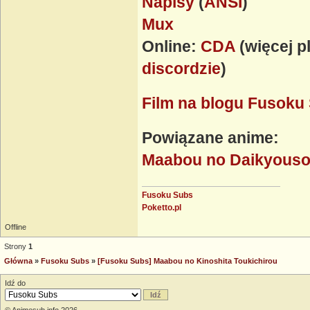
Napisy
(
ANSI
)
Mux
Online:
CDA
(więcej 
discordzie
)
Film na blogu Fusoku
Powiązane anime:
Maabou no Daikyous
Fusoku Subs
Poketto.pl
Offline
Strony
1
Główna
»
Fusoku Subs
»
[Fusoku Subs] Maabou no Kinoshita Toukichirou
Idź do