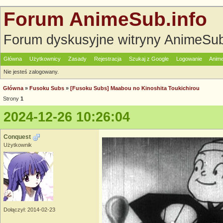
Forum AnimeSub.info
Forum dyskusyjne witryny AnimeSub
Główna
Użytkownicy
Zasady
Rejestracja
Szukaj z Google
Logowanie
Anime
Nie jesteś zalogowany.
Główna
»
Fusoku Subs
»
[Fusoku Subs] Maabou no Kinoshita Toukichirou
Strony
1
2024-12-26 10:26:04
Conquest
Użytkownik
Dołączył: 2014-02-23