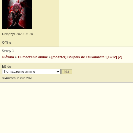
Dołączył: 2020-06-20
Offline
Strony
1
Główna
»
Tłumaczenie anime
»
[moszter] Ballpark de Tsukamaete! [12/12] [Z]
Idź do
© Animesub.info 2026