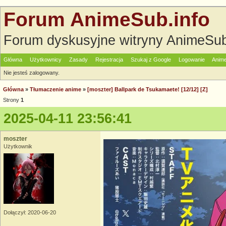
Forum AnimeSub.info
Forum dyskusyjne witryny AnimeSub
Główna
Użytkownicy
Zasady
Rejestracja
Szukaj z Google
Logowanie
Anime
Nie jesteś zalogowany.
Główna
»
Tłumaczenie anime
»
[moszter] Ballpark de Tsukamaete! [12/12] [Z]
Strony
1
2025-04-11 23:56:41
moszter
Użytkownik
Dołączył: 2020-06-20