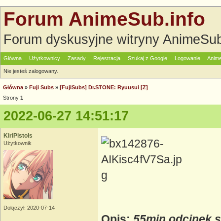
Forum AnimeSub.info
Forum dyskusyjne witryny AnimeSub
Główna
Użytkownicy
Zasady
Rejestracja
Szukaj z Google
Logowanie
Anime
Nie jesteś zalogowany.
Główna
»
Fuji Subs
»
[FujiSubs] Dr.STONE: Ryuusui [Z]
Strony
1
2022-06-27 14:51:17
KiriPistols
Użytkownik
Dołączył: 2020-07-14
Opis:
55min odcinek sp