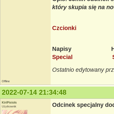
który skupia się na 
Czcionki
Napisy Ha
Special
Ostatnio edytowany prz
Offline
2022-07-14 21:34:48
KiriPistols
Odcinek specjalny do
Użytkownik