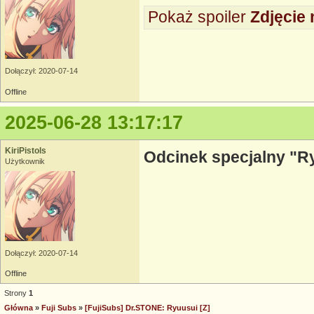
Pokaż spoiler
Zdjęcie 
Dołączył: 2020-07-14
Offline
2025-06-28 13:17:17
KiriPistols
Odcinek specjalny "R
Użytkownik
Dołączył: 2020-07-14
Offline
Strony
1
Główna
»
Fuji Subs
»
[FujiSubs] Dr.STONE: Ryuusui [Z]