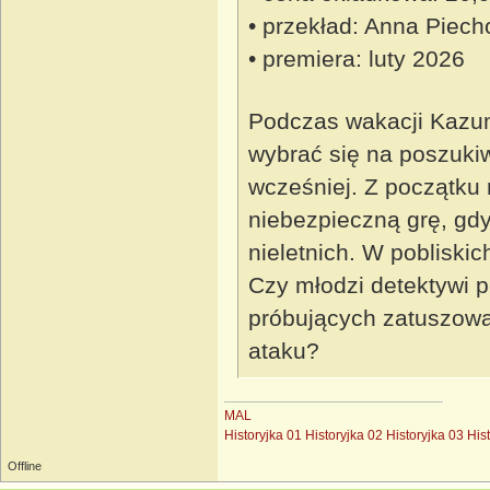
• przekład: Anna Piech
• premiera: luty 2026
Podczas wakacji Kazuma
wybrać się na poszukiwa
wcześniej. Z początku
niebezpieczną grę, gdy
nieletnich. W pobliski
Czy młodzi detektywi p
próbujących zatuszować
ataku?
MAL
Historyjka 01
Historyjka 02
Historyjka 03
His
Offline