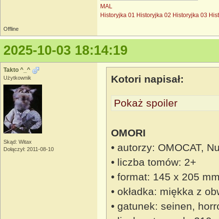
MAL
Historyjka 01
Historyjka 02
Historyjka 03
His
Offline
2025-10-03 18:14:19
Takto ^_^
Kotori napisał:
Użytkownik
Pokaż spoiler
OMORI
Skąd: Witax
• autorzy: OMOCAT, Nu
Dołączył: 2011-08-10
• liczba tomów: 2+
• format: 145 x 205 m
• okładka: miękka z ob
• gatunek: seinen, hor