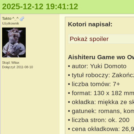
2025-12-12 19:41:12
Takto ^_^
Kotori napisał:
Użytkownik
Pokaż spoiler
Aishiteru Game wo O
Skąd: Witax
• autor: Yuki Domoto
Dołączył: 2011-08-10
• tytuł roboczy: Zakoń
• liczba tomów: 7+
• format: 130 x 182 m
• okładka: miękka ze s
• gatunek: romans, kom
• liczba stron: ok. 200
• cena okładkowa: 26,9