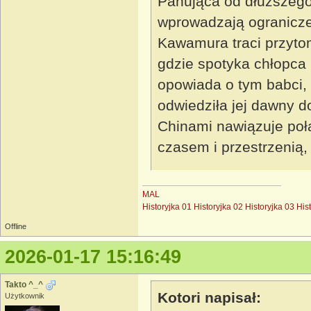
Panująca od dłuższego
wprowadzają ogranicz
Kawamura traci przytom
gdzie spotyka chłopca
opowiada o tym babci,
odwiedziła jej dawny 
Chinami nawiązuje połą
czasem i przestrzenią,
MAL
Historyjka 01
Historyjka 02
Historyjka 03
His
Offline
2026-01-17 15:16:49
Takto ^_^
Kotori napisał:
Użytkownik