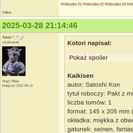
Historyjka 01
Historyjka 02
Historyjka 03
His
Offline
2025-03-28 21:14:46
Takto ^_^
Kotori napisał:
Użytkownik
Pokaż spoiler
Kaikisen
Skąd: Witax
autor: Satoshi Kon
Dołączył: 2011-08-10
tytuł roboczy: Pakt z 
liczba tomów: 1
format: 145 x 205 mm 
okładka: miękka z obw
gatunek: seinen, fanta