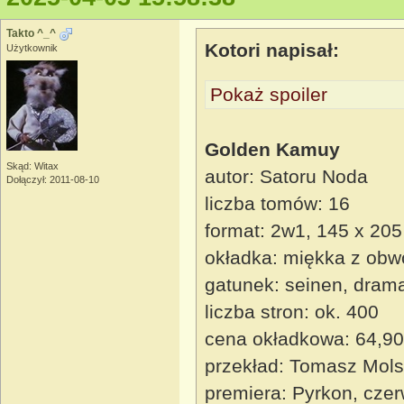
Takto ^_^
Kotori napisał:
Użytkownik
Pokaż spoiler
Golden Kamuy
Skąd: Witax
autor: Satoru Noda
Dołączył: 2011-08-10
liczba tomów: 16
format: 2w1, 145 x 20
okładka: miękka z obw
gatunek: seinen, drama
liczba stron: ok. 400
cena okładkowa: 64,90
przekład: Tomasz Mols
premiera: Pyrkon, cze