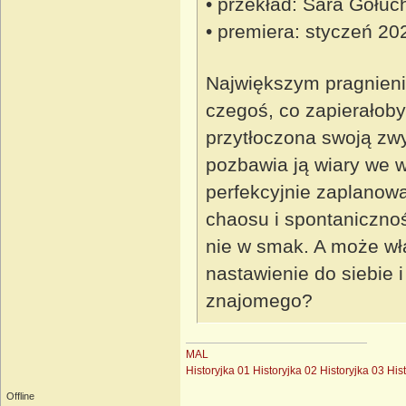
• przekład: Sara Gołuc
• premiera: styczeń 20
Największym pragnienie
czegoś, co zapierałoby
przytłoczona swoją zwy
pozbawia ją wiary we w
perfekcyjnie zaplanow
chaosu i spontanicznoś
nie w smak. A może wła
nastawienie do siebie 
znajomego?
MAL
Historyjka 01
Historyjka 02
Historyjka 03
His
Offline