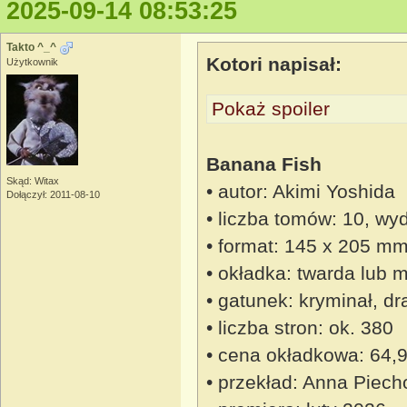
2025-09-14 08:53:25
Takto ^_^
Kotori napisał:
Użytkownik
Pokaż spoiler
Banana Fish
Skąd: Witax
• autor: Akimi Yoshida
Dołączył: 2011-08-10
• liczba tomów: 10, wy
• format: 145 x 205 m
• okładka: twarda lub 
• gatunek: kryminał, dr
• liczba stron: ok. 380
• cena okładkowa: 64,9
• przekład: Anna Piech