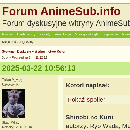
Forum AnimeSub.info
Forum dyskusyjne witryny AnimeSub
Główna
Użytkownicy
Zasady
Rejestracja
Szukaj z Google
Logowanie
Anime
Nie jesteś zalogowany.
Główna
»
Dyskusje
»
Wydawnictwo Kotori
Strony
Poprzednia
1
…
11
12
13
2025-03-22 10:56:13
Takto ^_^
Kotori napisał:
Użytkownik
Pokaż spoiler
Shinobi no Kuni
Skąd: Witax
autorzy: Ryo Wada, M
Dołączył: 2011-08-10