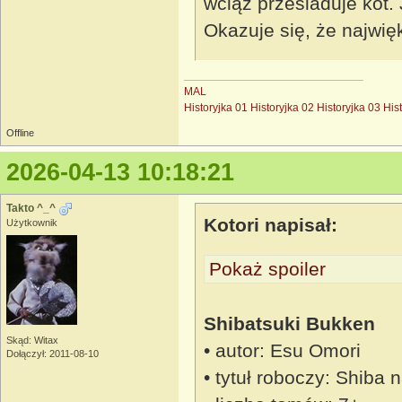
wciąż przesiaduje kot.
Okazuje się, że najwię
MAL
Historyjka 01
Historyjka 02
Historyjka 03
His
Offline
2026-04-13 10:18:21
Takto ^_^
Kotori napisał:
Użytkownik
Pokaż spoiler
Shibatsuki Bukken
Skąd: Witax
• autor: Esu Omori
Dołączył: 2011-08-10
• tytuł roboczy: Shiba 