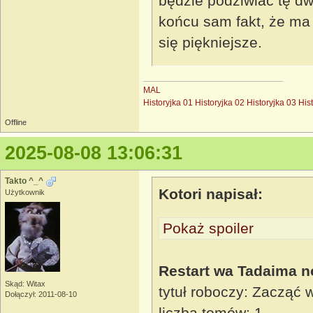
będzie podziwiać tę dw
końcu sam fakt, że ma 
się piękniejsze.
MAL
Historyjka 01
Historyjka 02
Historyjka 03
His
Offline
2025-08-08 13:06:31
Takto ^_^
Kotori napisał:
Użytkownik
Pokaż spoiler
Restart wa Tadaima n
Skąd: Witax
tytuł roboczy: Zacząć
Dołączył: 2011-08-10
liczba tomów: 1