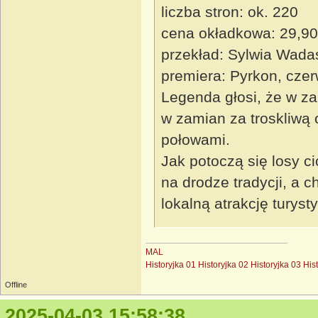
liczba stron: ok. 220
cena okładkowa: 29,90
przekład: Sylwia Wada
premiera: Pyrkon, cze
Legenda głosi, że w za
w zamian za troskliwą 
połowami.
Jak potoczą się losy c
na drodze tradycji, a 
lokalną atrakcję turys
MAL
Historyjka 01
Historyjka 02
Historyjka 03
His
Offline
2025-04-03 15:58:38