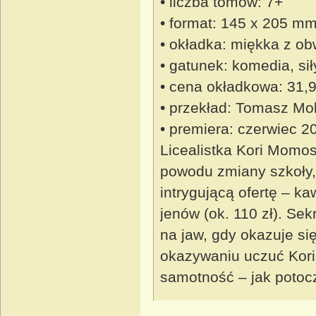
• liczba tomów: 7+
• format: 145 x 205 m
• okładka: miękka z ob
• gatunek: komedia, si
• cena okładkowa: 31,9
• przekład: Tomasz Mol
• premiera: czerwiec 2
Licealistka Kori Momo
powodu zmiany szkoły,
intrygującą ofertę – 
jenów (ok. 110 zł). Sek
na jaw, gdy okazuje si
okazywaniu uczuć Kori
samotność – jak potocz