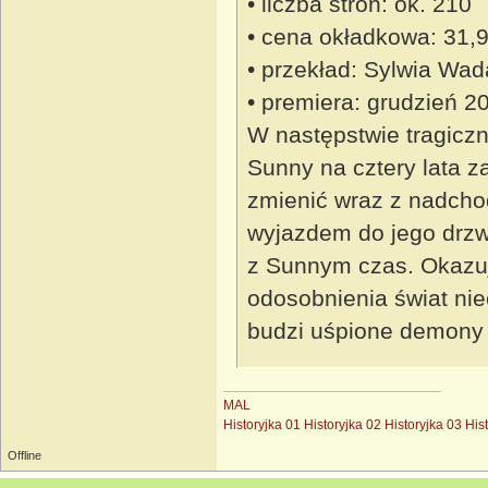
• liczba stron: ok. 210
• cena okładkowa: 31,9
• przekład: Sylwia Wad
• premiera: grudzień 2
W następstwie tragicz
Sunny na cztery lata z
zmienić wraz z nadcho
wyjazdem do jego drzwi
z Sunnym czas. Okazuj
odosobnienia świat nie
budzi uśpione demony 
MAL
Historyjka 01
Historyjka 02
Historyjka 03
His
Offline