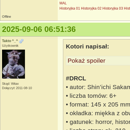
MAL
Historyjka 01
Historyjka 02
Historyjka 03
His
Offline
2025-09-06 06:51:36
Takto ^_^
Kotori napisał:
Użytkownik
Pokaż spoiler
#DRCL
Skąd: Witax
• autor: Shin’ichi Saka
Dołączył: 2011-08-10
• liczba tomów: 6+
• format: 145 x 205 m
• okładka: miękka z ob
• gatunek: horror, his