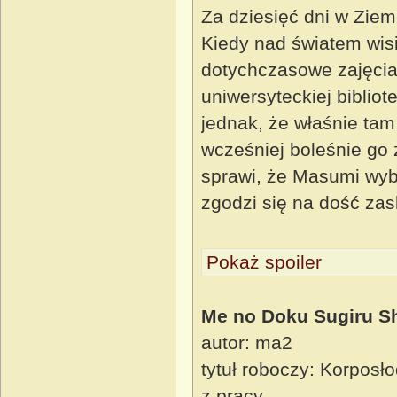
Za dziesięć dni w Zie
Kiedy nad światem wis
dotychczasowe zajęcia
uniwersyteckiej bibliot
jednak, że właśnie tam 
wcześniej boleśnie go 
sprawi, że Masumi wyb
zgodzi się na dość zas
Pokaż spoiler
Me no Doku Sugiru S
autor: ma2
tytuł roboczy: Korposł
z pracy