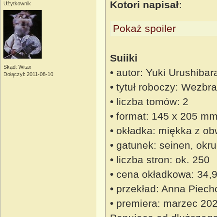
Kotori napisał:
Użytkownik
Pokaż spoiler
Suiiki
Skąd: Witax
• autor: Yuki Urushibar
Dołączył: 2011-08-10
• tytuł roboczy: Wezbr
• liczba tomów: 2
• format: 145 x 205 m
• okładka: miękka z ob
• gatunek: seinen, okr
• liczba stron: ok. 250
• cena okładkowa: 34,9
• przekład: Anna Piech
• premiera: marzec 20