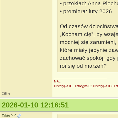
• przekład: Anna Piech
• premiera: luty 2026
Od czasów dzieciństwa
„Kocham cię”, by wzaje
mocniej się zarumieni,
które miały jedynie z
zachować spokój, gdy p
roi się od marzeń?
MAL
Historyjka 01
Historyjka 02
Historyjka 03
His
Offline
2026-01-10 12:16:51
Takto ^_^