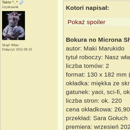
Takto ^_^
Kotori napisał:
Użytkownik
Pokaż spoiler
Bokura no Microna S
Skąd: Witax
autor: Maki Marukido
Dołączył: 2011-08-10
tytuł roboczy: Nasz wł
liczba tomów: 2
format: 130 x 182 mm 
okładka: miękka ze sk
gatunek: yaoi, sci-fi, o
liczba stron: ok. 220
cena okładkowa: 26,90
przekład: Sara Gołuch
premiera: wrzesień 20