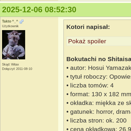
2025-12-06 08:52:30
Takto ^_^
Kotori napisał:
Użytkownik
Pokaż spoiler
Bokutachi no Shitais
Skąd: Witax
• autor: Hosui Yamazak
Dołączył: 2011-08-10
• tytuł roboczy: Opowi
• liczba tomów: 4
• format: 130 x 182 m
• okładka: miękka ze s
• gatunek: horror, dra
• liczba stron: ok. 200
• cena okładkowa: 26,9