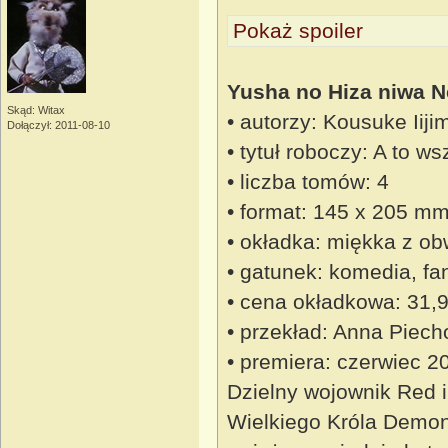
Pokaż spoiler
Yusha no Hiza niwa N
Skąd: Witax
• autorzy: Kousuke Iiji
Dołączył: 2011-08-10
• tytuł roboczy: A to w
• liczba tomów: 4
• format: 145 x 205 m
• okładka: miękka z ob
• gatunek: komedia, fa
• cena okładkowa: 31,9
• przekład: Anna Piech
• premiera: czerwiec 2
Dzielny wojownik Red i
Wielkiego Króla Demon