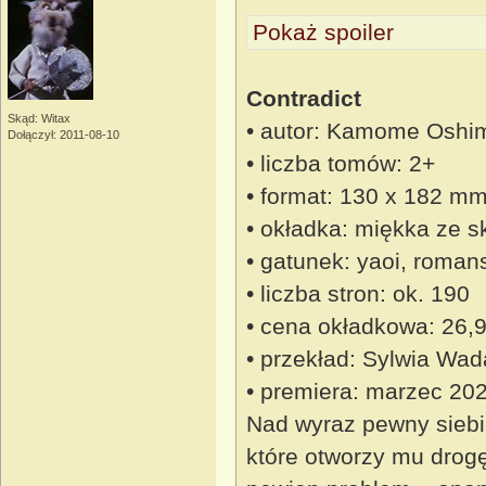
Pokaż spoiler
Contradict
Skąd: Witax
• autor: Kamome Oshi
Dołączył: 2011-08-10
• liczba tomów: 2+
• format: 130 x 182 m
• okładka: miękka ze s
• gatunek: yaoi, roman
• liczba stron: ok. 190
• cena okładkowa: 26,9
• przekład: Sylwia Wad
• premiera: marzec 20
Nad wyraz pewny siebi
które otworzy mu drogę 