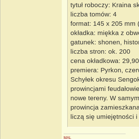
tytuł roboczy: Kraina 
liczba tomów: 4
format: 145 x 205 mm 
okładka: miękka z obw
gatunek: shonen, histo
liczba stron: ok. 200
cena okładkowa: 29,90
premiera: Pyrkon, cze
Schyłek okresu Sengok
prowincjami feudałowie
nowe tereny. W samym ś
prowincja zamieszkana
liczą się umiejętności i
MAL