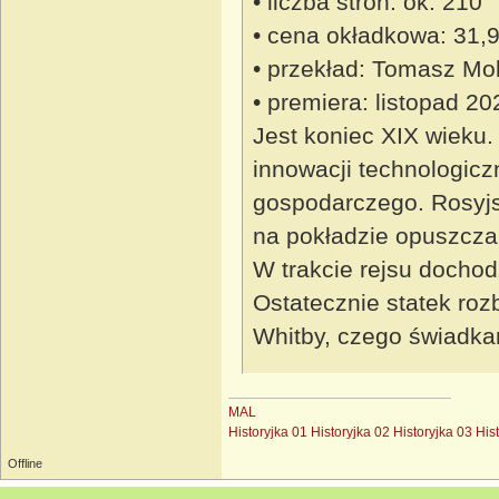
• liczba stron: ok. 210
• cena okładkowa: 31,9
• przekład: Tomasz Mol
• premiera: listopad 20
Jest koniec XIX wieku.
innowacji technologic
gospodarczego. Rosyjs
na pokładzie opuszcza 
W trakcie rejsu dochod
Ostatecznie statek roz
Whitby, czego świadkam
MAL
Historyjka 01
Historyjka 02
Historyjka 03
His
Offline