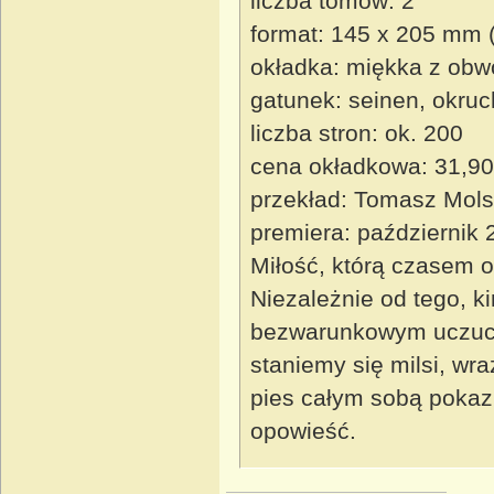
liczba tomów: 2
format: 145 x 205 mm 
okładka: miękka z obw
gatunek: seinen, okruc
liczba stron: ok. 200
cena okładkowa: 31,90
przekład: Tomasz Mols
premiera: październik 
Miłość, którą czasem o
Niezależnie od tego, k
bezwarunkowym uczuci
staniemy się milsi, wra
pies całym sobą pokazu
opowieść.