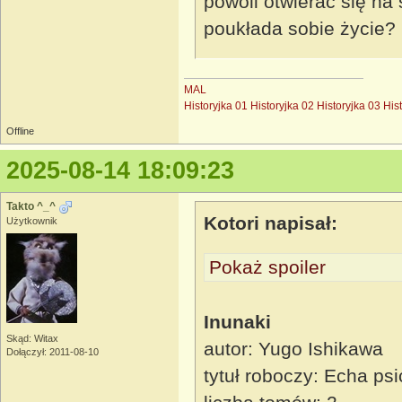
powoli otwierać się na
poukłada sobie życie?
MAL
Historyjka 01
Historyjka 02
Historyjka 03
His
Offline
2025-08-14 18:09:23
Takto ^_^
Kotori napisał:
Użytkownik
Pokaż spoiler
Inunaki
Skąd: Witax
autor: Yugo Ishikawa
Dołączył: 2011-08-10
tytuł roboczy: Echa ps