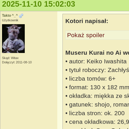
2025-11-10 15:02:03
Takto ^_^
Kotori napisał:
Użytkownik
Pokaż spoiler
Museru Kurai no Ai w
Skąd: Witax
• autor: Keiko Iwashita
Dołączył: 2011-08-10
• tytuł roboczy: Zachłyś
• liczba tomów: 6+
• format: 130 x 182 mm
• okładka: miękka ze s
• gatunek: shojo, roma
• liczba stron: ok. 200
• cena okładkowa: 26,9