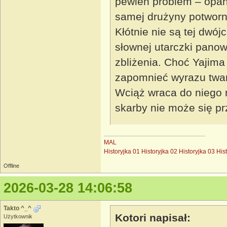
pewien problem – opano
samej drużyny potworn
Kłótnie nie są tej dwó
słownej utarczki panow
zbliżenia. Choć Yajima ż
zapomnieć wyrazu twar
Wciąż wraca do niego m
skarby nie może się pr
MAL
Historyjka 01
Historyjka 02
Historyjka 03
His
Offline
2026-03-28 14:06:58
Takto ^_^
Kotori napisał:
Użytkownik