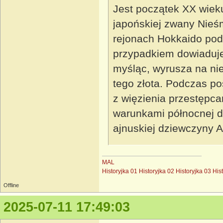
Jest początek XX wieku
japońskiej zwany Nieśm
rejonach Hokkaido pod
przypadkiem dowiaduje
myśląc, wyrusza na ni
tego złota. Podczas po
z więzienia przestępca
warunkami północnej d
ajnuskiej dziewczyny 
MAL
Historyjka 01
Historyjka 02
Historyjka 03
His
Offline
2025-07-11 17:49:03