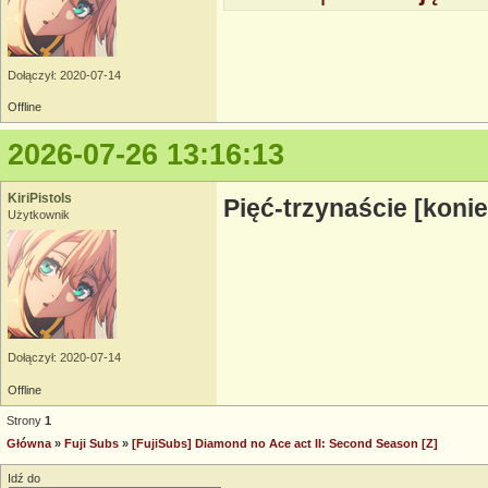
Dołączył: 2020-07-14
Offline
2026-07-26 13:16:13
KiriPistols
Pięć-trzynaście [konie
Użytkownik
Dołączył: 2020-07-14
Offline
Strony
1
Główna
»
Fuji Subs
»
[FujiSubs] Diamond no Ace act II: Second Season [Z]
Idź do