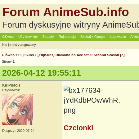
Forum AnimeSub.info
Forum dyskusyjne witryny AnimeSub
Główna
Użytkownicy
Zasady
Rejestracja
Szukaj z Google
Logowanie
Anime
Nie jesteś zalogowany.
Główna
»
Fuji Subs
»
[FujiSubs] Diamond no Ace act II: Second Season [Z]
Strony
1
2026-04-12 19:55:11
KiriPistols
Użytkownik
Czcionki
Dołączył: 2020-07-14