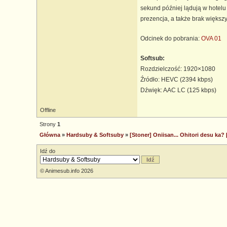
sekund później lądują w hotelu
prezencja, a także brak większ
Odcinek do pobrania:
OVA 01
Softsub:
Rozdzielczość: 1920×1080
Źródło: HEVC (2394 kbps)
Dźwięk: AAC LC (125 kbps)
Offline
Strony
1
Główna
»
Hardsuby & Softsuby
»
[Stoner] Oniisan... Ohitori desu ka? 
Idź do
© Animesub.info 2026