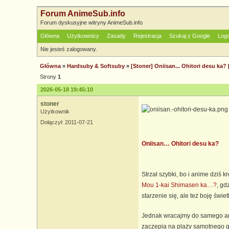
Forum AnimeSub.info
Forum dyskusyjne witryny AnimeSub.info
Główna
Użytkownicy
Zasady
Rejestracja
Szukaj z Google
Log
Nie jesteś zalogowany.
Główna
»
Hardsuby & Softsuby
»
[Stoner] Oniisan... Ohitori desu ka? 
Strony
1
2026-05-18 19:45:10
stoner
Użytkownik
Dołączył: 2011-07-21
Oniisan… Ohitori desu ka?
Strzał szybki, bo i anime dziś k
Mou 1-kai Shimasen ka…?
, gd
starzenie się, ale też boję świet
Jednak wracajmy do samego anim
zaczepia na plaży samotnego go