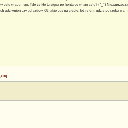
 w celu wiadomym. Tyle że kto tu sięga po hentajce w tym celu? (^_^) Niezaprzecza
ych udziwnień czy odjazdów. Ot, takie cuś na ciepłe, letnie dni, gdzie potrzeba w
[+18]