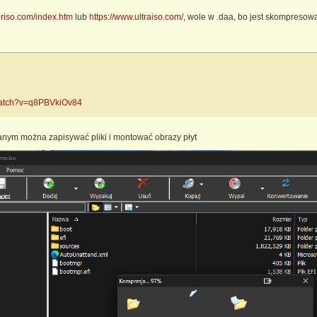
riso.com/index.htm
lub
https://www.ultraiso.com/
, wole w .daa, bo jest skompresowa
watch?v=q8PBVkiOv84
anym można zapisywać pliki i montować obrazy płyt