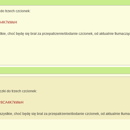
 do trzech czcionek:
r8CA4K7kWeH
stkie, choć będę się brał za przepatrzenie/dodanie czcionek, od aktualnie tłumacz
czki do trzech czcionek:
le/r8CA4K7kWeH
wszystkie, choć będę się brał za przepatrzenie/dodanie czcionek, od aktualnie tłu