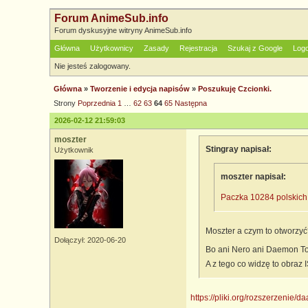
Forum AnimeSub.info
Forum dyskusyjne witryny AnimeSub.info
Główna
Użytkownicy
Zasady
Rejestracja
Szukaj z Google
Log
Nie jesteś zalogowany.
Główna
»
Tworzenie i edycja napisów
»
Poszukuję Czcionki.
Strony
Poprzednia
1
…
62
63
64
65
Następna
2026-02-12 21:59:03
moszter
Stingray napisał:
Użytkownik
moszter napisał:
Paczka 10284 polskich
Moszter a czym to otworz
Dołączył: 2020-06-20
Bo ani Nero ani Daemon To
A z tego co widzę to obraz 
https://pliki.org/rozszerzenie/da