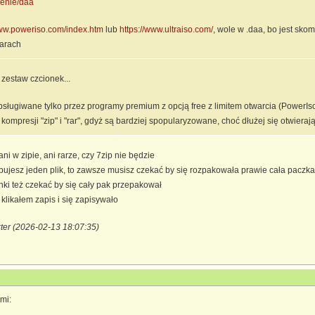
rzenie/daa
www.poweriso.com/index.htm
lub
https://www.ultraiso.com/
, wole w .daa, bo jest sko
rarach
 zestaw czcionek...
bsługiwane tylko przez programy premium z opcją free z limitem otwarcia (PowerIso-
ompresji "zip" i "rar", gdyż są bardziej spopularyzowane, choć dłużej się otwieraj
ni w zipie, ani rarze, czy 7zip nie będzie
ebujesz jeden plik, to zawsze musisz czekać by się rozpakowała prawie cała paczka
ki też czekać by się cały pak przepakował
klikałem zapis i się zapisywało
ter (2026-02-13 18:07:35)
mi: