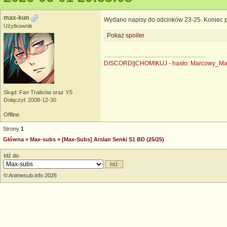
max-kun
Wydano napisy do odcinków 23-25. Koniec 
Użytkownik
Pokaż spoiler
DISCORD
||
CHOMIKUJ - hasło: Marcowy_M
Skąd: Fan Trailsów oraz YS
Dołączył: 2008-12-30
Offline
Strony
1
Główna
»
Max-subs
»
[Max-Subs] Arslan Senki S1 BD (25/25)
Idź do
© Animesub.info 2026