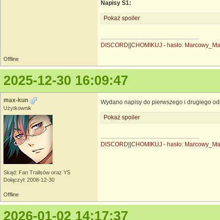
Napisy S1:
Pokaż spoiler
DISCORD
||
CHOMIKUJ - hasło: Marcowy_M
Offline
2025-12-30 16:09:47
max-kun
Wydano napisy do pierwszego i drugiego od
Użytkownik
Pokaż spoiler
DISCORD
||
CHOMIKUJ - hasło: Marcowy_M
Skąd: Fan Trailsów oraz YS
Dołączył: 2008-12-30
Offline
2026-01-02 14:17:37