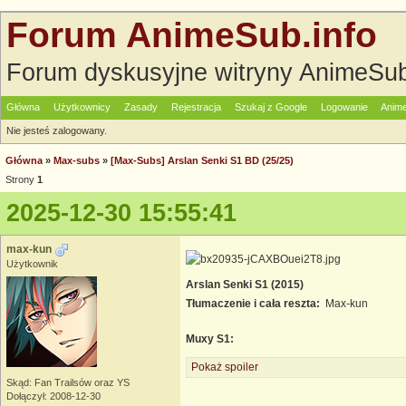
Forum AnimeSub.info
Forum dyskusyjne witryny AnimeSub
Główna
Użytkownicy
Zasady
Rejestracja
Szukaj z Google
Logowanie
Anime
Nie jesteś zalogowany.
Główna
»
Max-subs
»
[Max-Subs] Arslan Senki S1 BD (25/25)
Strony
1
2025-12-30 15:55:41
max-kun
Użytkownik
Arslan Senki S1 (2015)
Tłumaczenie i cała reszta:
Max-kun
Muxy S1:
Pokaż spoiler
Skąd: Fan Trailsów oraz YS
Dołączył: 2008-12-30