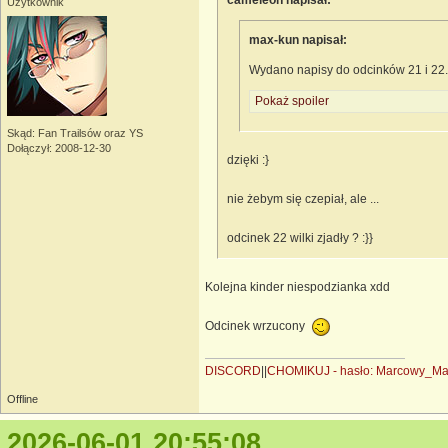
Użytkownik
max-kun napisał:
Wydano napisy do odcinków 21 i 22.
Pokaż spoiler
Skąd: Fan Trailsów oraz YS
Dołączył: 2008-12-30
dzięki :}
nie żebym się czepiał, ale ...
odcinek 22 wilki zjadły ? :}}
Kolejna kinder niespodzianka xdd
Odcinek wrzucony
DISCORD
||
CHOMIKUJ - hasło: Marcowy_M
Offline
2026-06-01 20:55:08