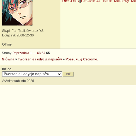
DISCORD
||
CHOMIKUJ - hasło: Marcowy_M
Skąd: Fan Trailsów oraz YS
Dołączył: 2008-12-30
Offline
Strony
Poprzednia
1
…
63
64
65
Główna
»
Tworzenie i edycja napisów
»
Poszukuję Czcionki.
Idź do
© Animesub.info 2026