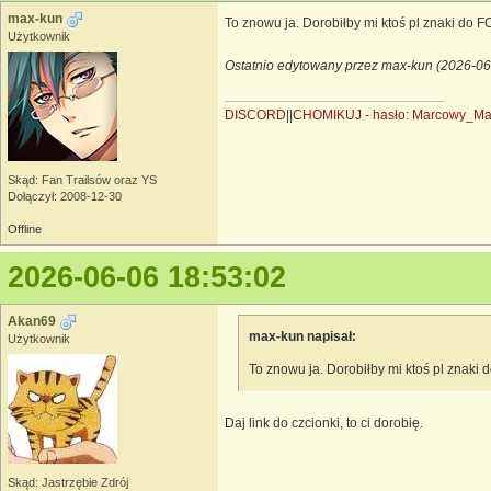
max-kun
To znowu ja. Dorobiłby mi ktoś pl znaki do 
Użytkownik
Ostatnio edytowany przez max-kun (2026-06
DISCORD
||
CHOMIKUJ - hasło: Marcowy_M
Skąd: Fan Trailsów oraz YS
Dołączył: 2008-12-30
Offline
2026-06-06 18:53:02
Akan69
max-kun napisał:
Użytkownik
To znowu ja. Dorobiłby mi ktoś pl znaki
Daj link do czcionki, to ci dorobię.
Skąd: Jastrzębie Zdrój