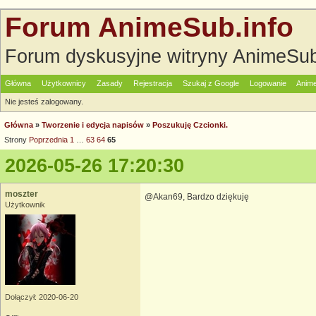
Forum AnimeSub.info
Forum dyskusyjne witryny AnimeSub
Główna
Użytkownicy
Zasady
Rejestracja
Szukaj z Google
Logowanie
Anime
Nie jesteś zalogowany.
Główna
»
Tworzenie i edycja napisów
»
Poszukuję Czcionki.
Strony
Poprzednia
1
…
63
64
65
2026-05-26 17:20:30
moszter
@Akan69, Bardzo dziękuję
Użytkownik
Dołączył: 2020-06-20