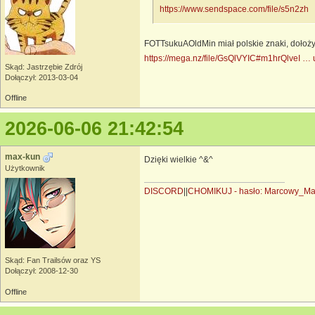
https://www.sendspace.com/file/s5n2zh
FOTTsukuAOldMin miał polskie znaki, dołoż
https://mega.nz/file/GsQlVYIC#m1hrQlveI …
Skąd: Jastrzębie Zdrój
Dołączył: 2013-03-04
Offline
2026-06-06 21:42:54
max-kun
Dzięki wielkie ^&^
Użytkownik
DISCORD
||
CHOMIKUJ - hasło: Marcowy_M
Skąd: Fan Trailsów oraz YS
Dołączył: 2008-12-30
Offline