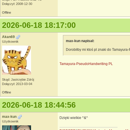
Dołączył: 2008-12-30
Offline
2026-06-18 18:17:00
Akan69
max-kun napisał:
Użytkownik
Dorobiłby mi ktoś pl znaki do Tamayur
Tamayura-PseudoHandwriting PL
Skąd: Jastrzębie Zdrój
Dołączył: 2013-03-04
Offline
2026-06-18 18:44:56
max-kun
Dzięki wielkie ^&^
Użytkownik