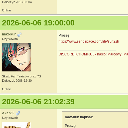
Dołączył: 2013-03-04
Offline
2026-06-06 19:00:00
max-kun
Proszę
Użytkownik
https://www.sendspace.com/file/s5n2zh
DISCORD
||
CHOMIKUJ - hasło: Marcowy_M
Skąd: Fan Trailsów oraz YS
Dołączył: 2008-12-30
Offline
2026-06-06 21:02:39
Akan69
max-kun napisał:
Użytkownik
Proszę