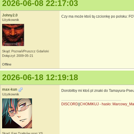
2026-06-08 22:17:03
Johny2.0
Czy ma może ktoś tą czcionkę po polsku: FO
Użytkownik
Skąd: Poznań/Pruszcz Gdański
Dołączył: 2009-05-21
Offline
2026-06-18 12:19:18
max-kun
Dorobiłby mi ktoś pl znaki do Tamayura-Ps
Użytkownik
DISCORD
||
CHOMIKUJ - hasło: Marcowy_M
Skąd: Fan Trailsów oraz YS