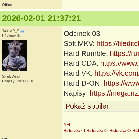
Offline
2026-02-01 21:37:21
Takto ^_^
Odcinek 03
Użytkownik
Soft MKV:
https://filed
Hard Rumble:
https:/
Hard CDA:
https://www
Hard VK:
https://vk.c
Skąd: Witax
Dołączył: 2011-08-10
Hard D-ON:
https://ww
Napisy:
https://mega
Pokaż spoiler
MAL
Historyjka 01
Historyjka 02
Historyjka 03
His