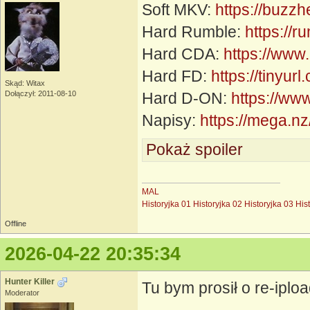
Soft MKV:
https://buzz
Hard Rumble:
https://
Hard CDA:
https://www
Hard FD:
https://tinyur
Skąd: Witax
Dołączył: 2011-08-10
Hard D-ON:
https://ww
Napisy:
https://mega
Pokaż spoiler
MAL
Historyjka 01
Historyjka 02
Historyjka 03
His
Offline
2026-04-22 20:35:34
Hunter Killer
Tu bym prosił o re-iploa
Moderator