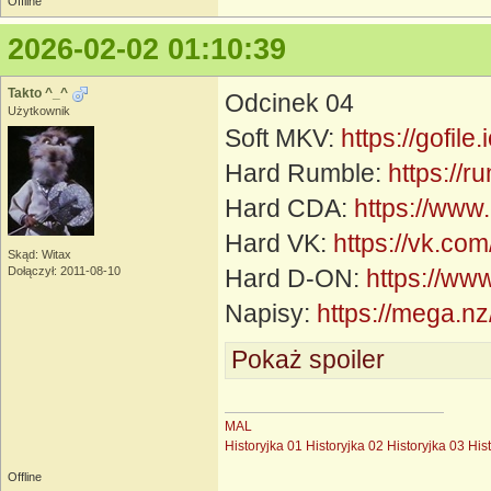
Offline
2026-02-02 01:10:39
Takto ^_^
Odcinek 04
Użytkownik
Soft MKV:
https://gofile
Hard Rumble:
https://
Hard CDA:
https://www
Hard VK:
https://vk.c
Skąd: Witax
Dołączył: 2011-08-10
Hard D-ON:
https://ww
Napisy:
https://mega
Pokaż spoiler
MAL
Historyjka 01
Historyjka 02
Historyjka 03
His
Offline