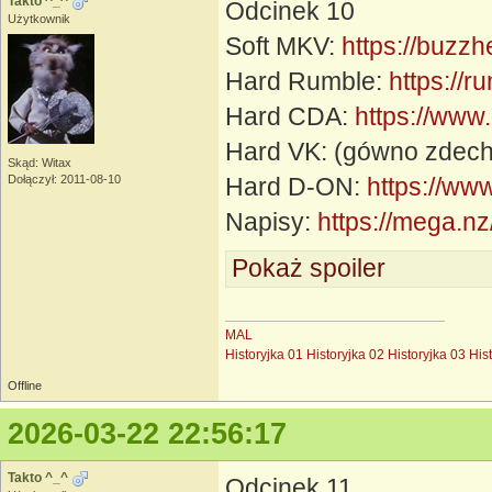
Takto ^_^
Odcinek 10
Użytkownik
Soft MKV:
https://buzz
Hard Rumble:
https://
Hard CDA:
https://www
Hard VK: (gówno zdechł
Skąd: Witax
Dołączył: 2011-08-10
Hard D-ON:
https://ww
Napisy:
https://mega
Pokaż spoiler
MAL
Historyjka 01
Historyjka 02
Historyjka 03
His
Offline
2026-03-22 22:56:17
Takto ^_^
Odcinek 11