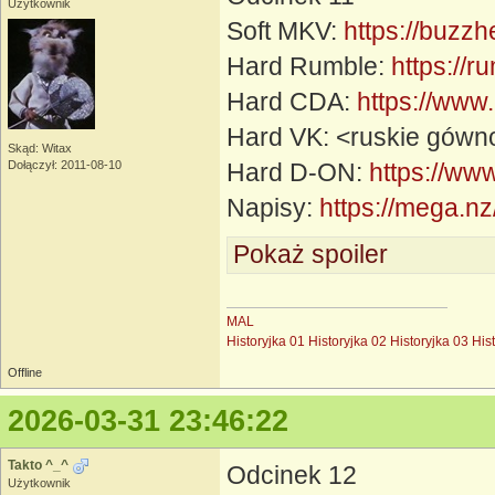
Użytkownik
Soft MKV:
https://buzzh
Hard Rumble:
https://
Hard CDA:
https://www
Hard VK: <ruskie gówno
Skąd: Witax
Dołączył: 2011-08-10
Hard D-ON:
https://ww
Napisy:
https://mega
Pokaż spoiler
MAL
Historyjka 01
Historyjka 02
Historyjka 03
His
Offline
2026-03-31 23:46:22
Takto ^_^
Odcinek 12
Użytkownik