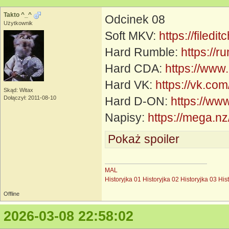
Takto ^_^
Odcinek 08
Użytkownik
Soft MKV:
https://filed
Hard Rumble:
https://
Hard CDA:
https://www
Hard VK:
https://vk.c
Skąd: Witax
Dołączył: 2011-08-10
Hard D-ON:
https://ww
Napisy:
https://mega
Pokaż spoiler
MAL
Historyjka 01
Historyjka 02
Historyjka 03
His
Offline
2026-03-08 22:58:02