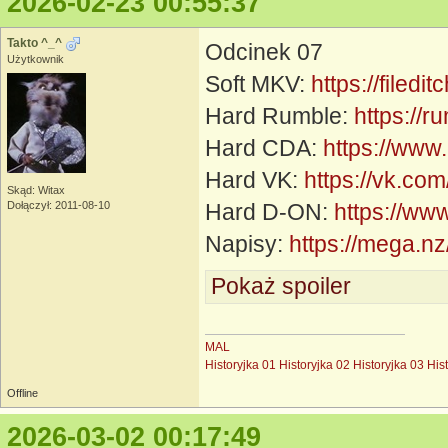
2026-02-23 00:55:37
Takto ^_^
Odcinek 07
Użytkownik
Soft MKV:
https://filed
Hard Rumble:
https:/
Hard CDA:
https://www
Hard VK:
https://vk.c
Skąd: Witax
Dołączył: 2011-08-10
Hard D-ON:
https://ww
Napisy:
https://mega
Pokaż spoiler
MAL
Historyjka 01
Historyjka 02
Historyjka 03
His
Offline
2026-03-02 00:17:49