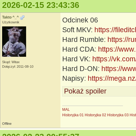
2026-02-15 23:43:36
Takto ^_^
Odcinek 06
Użytkownik
Soft MKV:
https://filedi
Hard Rumble:
https://
Hard CDA:
https://www
Hard VK:
https://vk.c
Skąd: Witax
Dołączył: 2011-08-10
Hard D-ON:
https://ww
Napisy:
https://mega
Pokaż spoiler
MAL
Historyjka 01
Historyjka 02
Historyjka 03
His
Offline