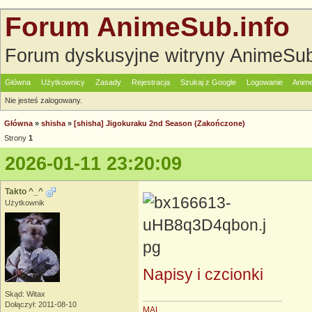
Forum AnimeSub.info
Forum dyskusyjne witryny AnimeSub
Główna
Użytkownicy
Zasady
Rejestracja
Szukaj z Google
Logowanie
Anime
Nie jesteś zalogowany.
Główna
»
shisha
»
[shisha] Jigokuraku 2nd Season (Zakończone)
Strony
1
2026-01-11 23:20:09
Takto ^_^
Użytkownik
Napisy i czcionki
Skąd: Witax
Dołączył: 2011-08-10
MAL