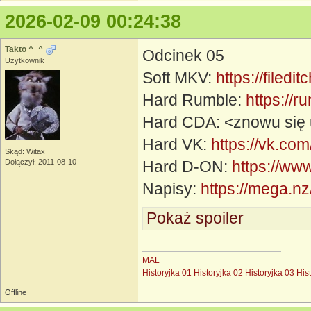
2026-02-09 00:24:38
Takto ^_^
Odcinek 05
Użytkownik
Soft MKV:
https://filed
Hard Rumble:
https://
Hard CDA: <znowu się 
Hard VK:
https://vk.c
Skąd: Witax
Dołączył: 2011-08-10
Hard D-ON:
https://ww
Napisy:
https://mega
Pokaż spoiler
MAL
Historyjka 01
Historyjka 02
Historyjka 03
His
Offline