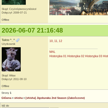
Skąd: Czyżeśpiwoszynióskol
Dołączył: 2008-07-21
Offline
2026-06-07 21:16:48
Takto ^_^
10
,
11
,
12
Użytkownik
MAL
Historyjka 01
Historyjka 02
Historyjka 03
His
Skąd: Witax
Dołączył: 2011-08-10
Offline
Strony
1
Główna
»
shisha
»
[shisha] Jigokuraku 2nd Season (Zakończone)
Idź do