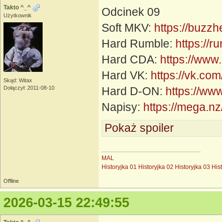
Takto ^_^
Odcinek 09
Użytkownik
Soft MKV:
https://buzz
Hard Rumble:
https://
Hard CDA:
https://www
Hard VK:
https://vk.c
Skąd: Witax
Dołączył: 2011-08-10
Hard D-ON:
https://ww
Napisy:
https://mega
Pokaż spoiler
MAL
Historyjka 01
Historyjka 02
Historyjka 03
His
Offline
2026-03-15 22:49:55