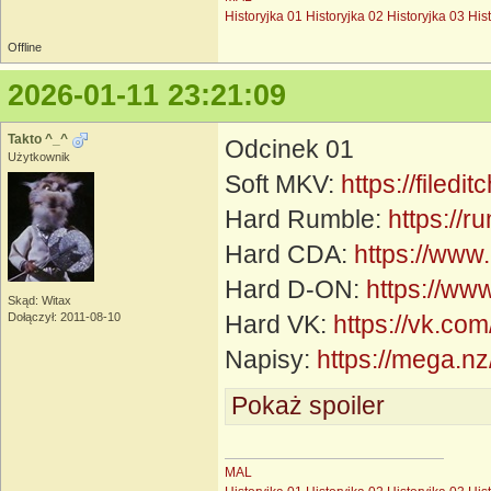
Historyjka 01
Historyjka 02
Historyjka 03
His
Offline
2026-01-11 23:21:09
Takto ^_^
Odcinek 01
Użytkownik
Soft MKV:
https://filed
Hard Rumble:
https://
Hard CDA:
https://www
Hard D-ON:
https://ww
Skąd: Witax
Dołączył: 2011-08-10
Hard VK:
https://vk.c
Napisy:
https://mega
Pokaż spoiler
MAL