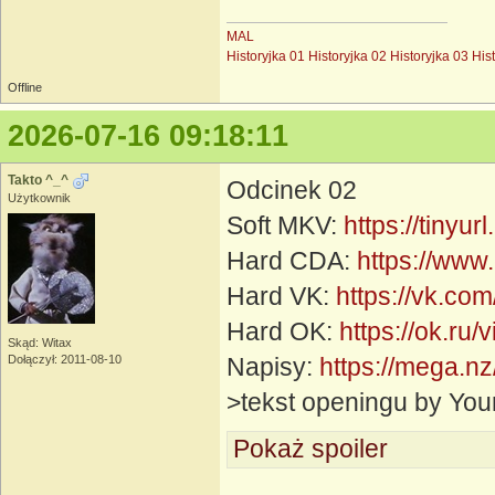
MAL
Historyjka 01
Historyjka 02
Historyjka 03
His
Offline
2026-07-16 09:18:11
Takto ^_^
Odcinek 02
Użytkownik
Soft MKV:
https://tinyu
Hard CDA:
https://www
Hard VK:
https://vk.c
Hard OK:
https://ok.r
Skąd: Witax
Dołączył: 2011-08-10
Napisy:
https://mega.
>tekst openingu by You
Pokaż spoiler