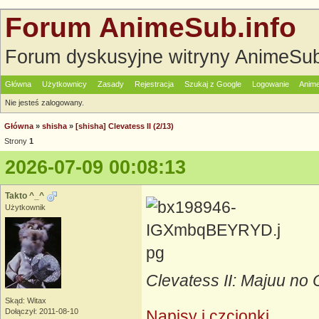
Forum AnimeSub.info
Forum dyskusyjne witryny AnimeSub
Główna
Użytkownicy
Zasady
Rejestracja
Szukaj z Google
Logowanie
Anime
Nie jesteś zalogowany.
Główna
»
shisha
»
[shisha] Clevatess II (2/13)
Strony
1
2026-07-09 00:08:13
Takto ^_^
Użytkownik
Clevatess II: Majuu no
Skąd: Witax
Dołączył: 2011-08-10
Napisy i czcionki