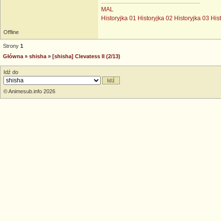
MAL
Historyjka 01
Historyjka 02
Historyjka 03
His
Offline
Strony
1
Główna
»
shisha
»
[shisha] Clevatess II (2/13)
Idź do
© Animesub.info 2026