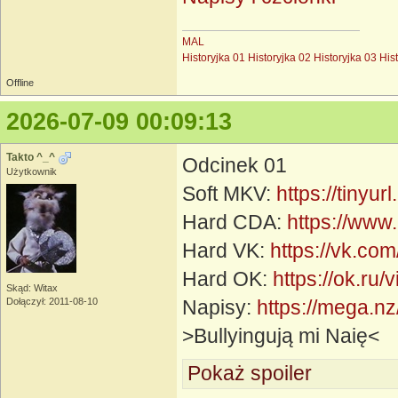
MAL
Historyjka 01
Historyjka 02
Historyjka 03
His
Offline
2026-07-09 00:09:13
Takto ^_^
Odcinek 01
Użytkownik
Soft MKV:
https://tinyu
Hard CDA:
https://www
Hard VK:
https://vk.c
Hard OK:
https://ok.r
Skąd: Witax
Dołączył: 2011-08-10
Napisy:
https://mega.
>Bullyingują mi Naię<
Pokaż spoiler