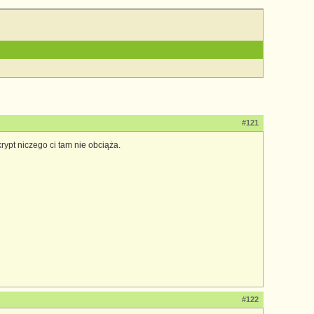
#121
rypt niczego ci tam nie obciąża.
#122