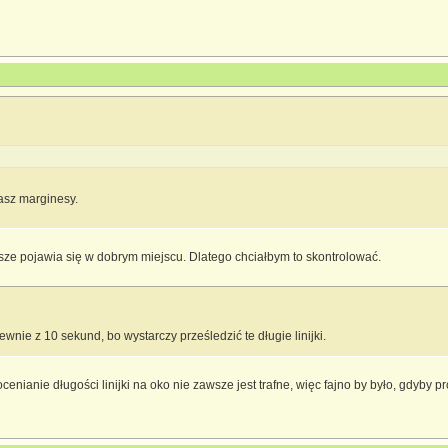
asz marginesy.
ze pojawia się w dobrym miejscu. Dlatego chciałbym to skontrolować.
nie z 10 sekund, bo wystarczy prześledzić te długie linijki.
ocenianie długości linijki na oko nie zawsze jest trafne, więc fajno by było, gdyby 