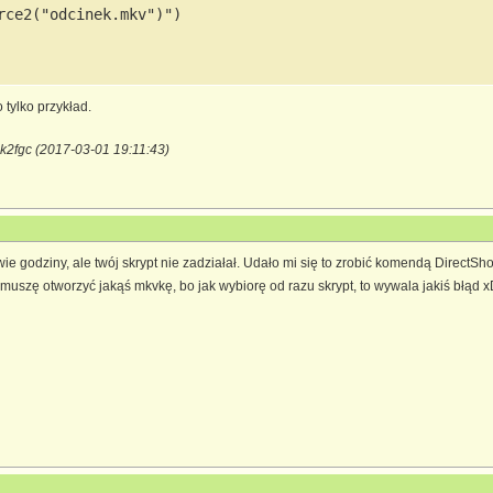
rce2("odcinek.mkv")")

o tylko przykład.
k2fgc (2017-03-01 19:11:43)
ie godziny, ale twój skrypt nie zadziałał. Udało mi się to zrobić komendą Direct
w muszę otworzyć jakąś mkvkę, bo jak wybiorę od razu skrypt, to wywala jakiś błąd 