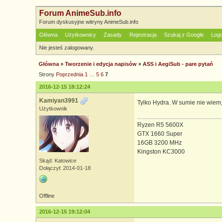
Forum AnimeSub.info
Forum dyskusyjne witryny AnimeSub.info
Główna
Użytkownicy
Zasady
Rejestracja
Szukaj z Google
Log
Nie jesteś zalogowany.
Główna
»
Tworzenie i edycja napisów
»
ASS i AegiSub - pare pytań
Strony
Poprzednia
1
…
5
6
7
2016-12-15 18:12:24
Kamiyan3991
Tylko Hydra. W sumie nie wiem,
Użytkownik
Ryzen R5 5600X
GTX 1660 Super
16GB 3200 MHz
Kingston KC3000
Skąd: Katowice
Dołączył: 2014-01-18
Offline
2016-12-15 19:12:04