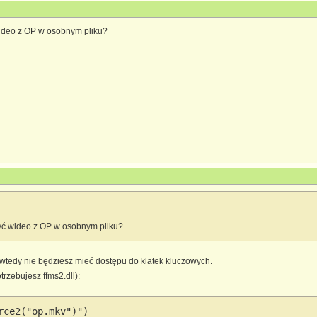
wideo z OP w osobnym pliku?
zyć wideo z OP w osobnym pliku?
e wtedy nie będziesz mieć dostępu do klatek kluczowych.
trzebujesz ffms2.dll):
rce2("op.mkv")")
