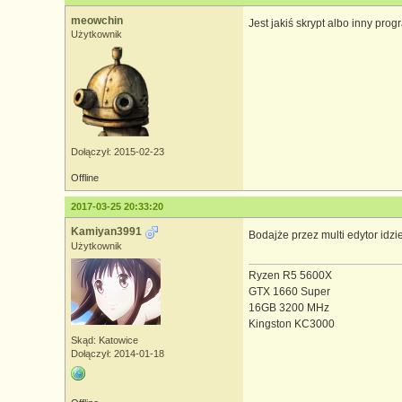
meowchin
Jest jakiś skrypt albo inny prog
Użytkownik
Dołączył: 2015-02-23
Offline
2017-03-25 20:33:20
Kamiyan3991
Bodajże przez multi edytor idzie
Użytkownik
Ryzen R5 5600X
GTX 1660 Super
16GB 3200 MHz
Kingston KC3000
Skąd: Katowice
Dołączył: 2014-01-18