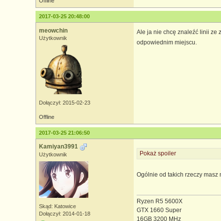
Offline
2017-03-25 20:48:00
meowchin
Ale ja nie chcę znaleźć linii ze
Użytkownik
odpowiednim miejscu.
Dołączył: 2015-02-23
Offline
2017-03-25 21:06:50
Kamiyan3991
Pokaż spoiler
Użytkownik
Ogólnie od takich rzeczy masz m
Ryzen R5 5600X
Skąd: Katowice
GTX 1660 Super
Dołączył: 2014-01-18
16GB 3200 MHz