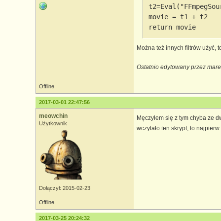
t2=Eval("FFmpegSou
movie = t1 + t2

return movie
Można też innych filtrów użyć, t
Ostatnio edytowany przez mare
Offline
2017-03-01 22:47:56
meowchin
Męczyłem się z tym chyba ze dw
Użytkownik
wczytało ten skrypt, to najpier
Dołączył: 2015-02-23
Offline
2017-03-25 20:24:32