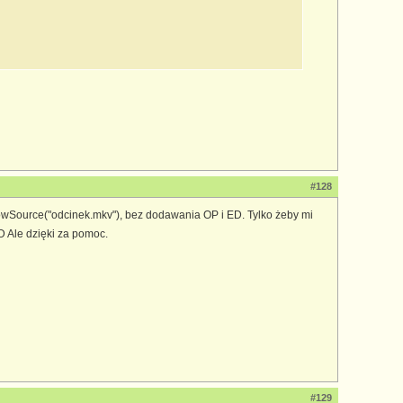
#128
ShowSource("odcinek.mkv"), bez dodawania OP i ED. Tylko żeby mi
xD Ale dzięki za pomoc.
#129