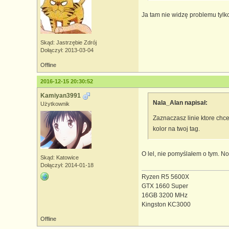
Ja tam nie widzę problemu tylk
Skąd: Jastrzębie Zdrój
Dołączył: 2013-03-04
Offline
2016-12-15 20:30:52
Kamiyan3991
Nala_Alan napisał:
Użytkownik
Zaznaczasz linie ktore chce
kolor na twoj tag.
O lel, nie pomyślałem o tym. No
Skąd: Katowice
Dołączył: 2014-01-18
Ryzen R5 5600X
GTX 1660 Super
16GB 3200 MHz
Kingston KC3000
Offline