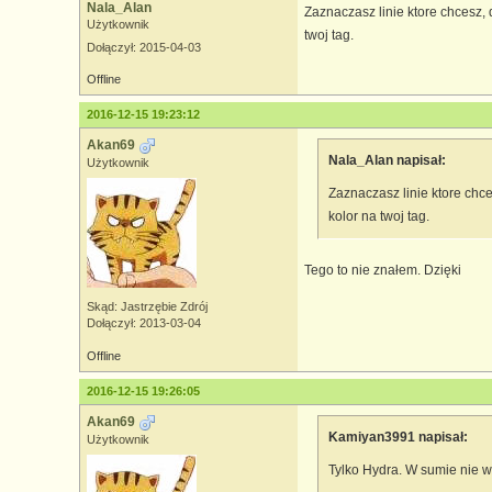
Nala_Alan
Zaznaczasz linie ktore chcesz, 
Użytkownik
twoj tag.
Dołączył: 2015-04-03
Offline
2016-12-15 19:23:12
Akan69
Nala_Alan napisał:
Użytkownik
Zaznaczasz linie ktore chce
kolor na twoj tag.
Tego to nie znałem. Dzięki
Skąd: Jastrzębie Zdrój
Dołączył: 2013-03-04
Offline
2016-12-15 19:26:05
Akan69
Kamiyan3991 napisał:
Użytkownik
Tylko Hydra. W sumie nie w