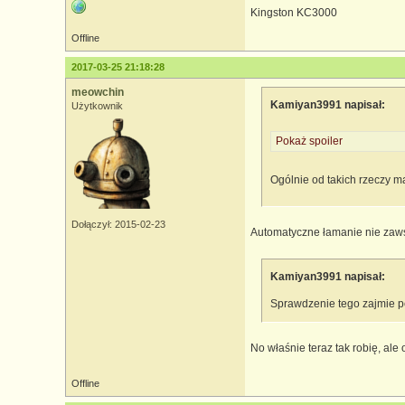
Kingston KC3000
Offline
2017-03-25 21:18:28
meowchin
Kamiyan3991 napisał:
Użytkownik
Pokaż spoiler
Ogólnie od takich rzeczy m
Dołączył: 2015-02-23
Automatyczne łamanie nie zaws
Kamiyan3991 napisał:
Sprawdzenie tego zajmie pew
No właśnie teraz tak robię, ale 
Offline