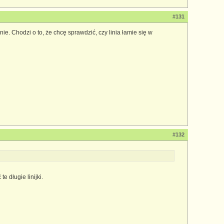
#131
nie. Chodzi o to, że chcę sprawdzić, czy linia łamie się w
#132
 długie linijki.