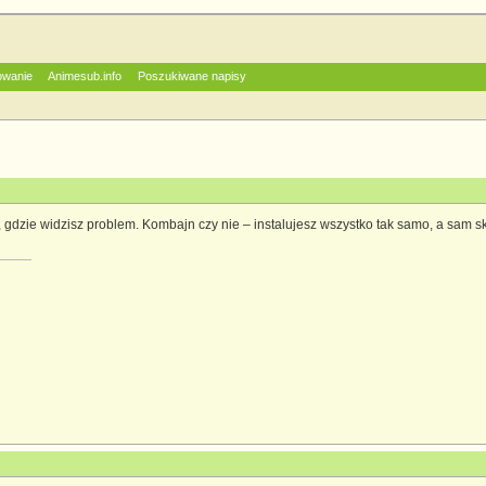
owanie
Animesub.info
Poszukiwane napisy
 gdzie widzisz problem. Kombajn czy nie – instalujesz wszystko tak samo, a sam sk