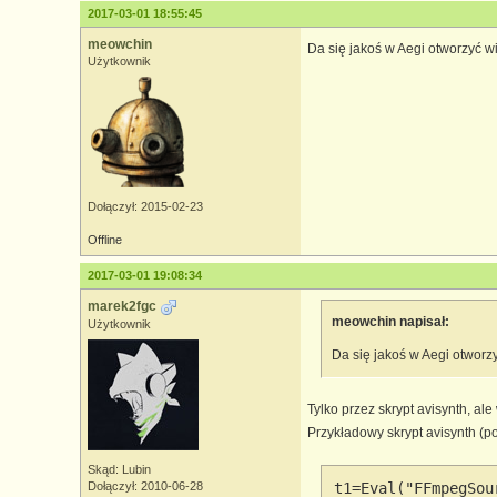
2017-03-01 18:55:45
meowchin
Da się jakoś w Aegi otworzyć 
Użytkownik
Dołączył: 2015-02-23
Offline
2017-03-01 19:08:34
marek2fgc
meowchin napisał:
Użytkownik
Da się jakoś w Aegi otwor
Tylko przez skrypt avisynth, al
Przykładowy skrypt avisynth (po
Skąd: Lubin
Dołączył: 2010-06-28
t1=Eval("FFmpegSou