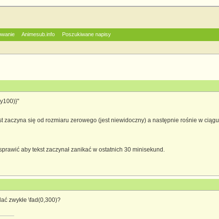
owanie
Animesub.info
Poszukiwane napisy
cy100)}"
ekst zaczyna się od rozmiaru zerowego (jest niewidoczny) a następnie rośnie w ci
sprawić aby tekst zaczynał zanikać w ostatnich 30 minisekund.
ać zwykłe \fad(0,300)?