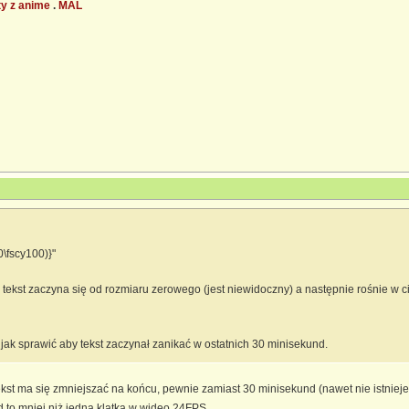
ty z anime
.
MAL
0\fscy100)}"
że tekst zaczyna się od rozmiaru zerowego (jest niewidoczny) a następnie rośnie 
jak sprawić aby tekst zaczynał zanikać w ostatnich 30 minisekund.
ekst ma się zmniejszać na końcu, pewnie zamiast 30 minisekund (nawet nie istnieje
 to mniej niż jedna klatka w wideo 24FPS