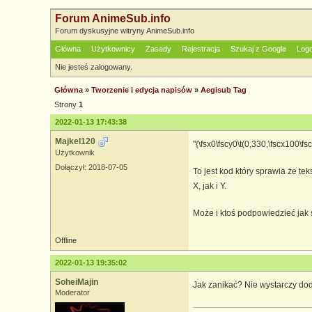
Forum AnimeSub.info
Forum dyskusyjne witryny AnimeSub.info
Główna
Użytkownicy
Zasady
Rejestracja
Szukaj z Google
Log
Nie jesteś zalogowany.
Główna
»
Tworzenie i edycja napisów
»
Aegisub Tag
Strony
1
2022-01-13 17:43:38
Majkel120
"{\fsx0\fscy0\t(0,330,\fscx100\fs
Użytkownik
Dołączył: 2018-07-05
To jest kod który sprawia że t
X, jak i Y.
Może i ktoś podpowiedzieć jak 
Offline
2022-01-13 19:35:02
SoheiMajin
Jak zanikać? Nie wystarczy dod
Moderator