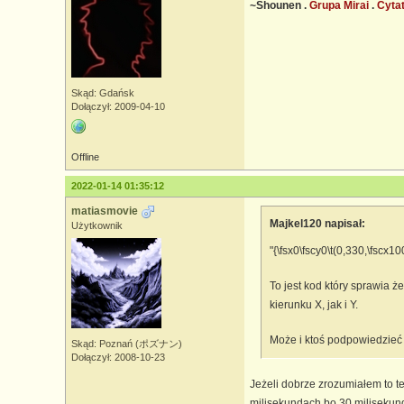
~Shounen .
Grupa Mirai
.
Cyta
Skąd: Gdańsk
Dołączył: 2009-04-10
Offline
2022-01-14 01:35:12
matiasmovie
Majkel120 napisał:
Użytkownik
"{\fsx0\fscy0\t(0,330,\fscx10
To jest kod który sprawia 
kierunku X, jak i Y.
Może i ktoś podpowiedzieć 
Skąd: Poznań (ポズナン)
Dołączył: 2008-10-23
Jeżeli dobrze zrozumiałem to t
milisekundach bo 30 milisekund