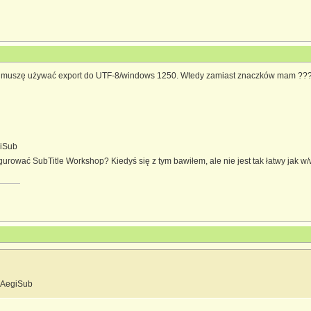
2 muszę używać export do UTF-8/windows 1250. Wtedy zamiast znaczków mam ????
giSub
igurować SubTitle Workshop? Kiedyś się z tym bawiłem, ale nie jest tak łatwy jak w
i AegiSub