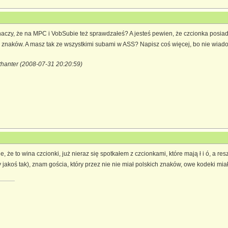
aczy, że na MPC i VobSubie też sprawdzałeś? A jesteś pewien, że czcionka posiada
h znaków. A masz tak ze wszystkimi subami w ASS? Napisz coś więcej, bo nie wia
thanter (2008-07-31 20:20:59)
je, że to wina czcionki, już nieraz się spotkałem z czcionkami, które mają ł i ó, a
 jakoś tak), znam gościa, który przez nie nie miał polskich znaków, owe kodeki mia