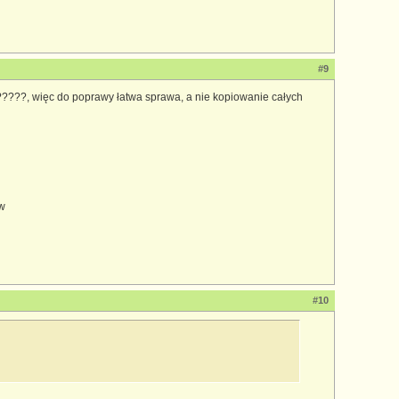
#9
???, więc do poprawy łatwa sprawa, a nie kopiowanie całych
/w
#10