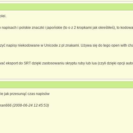
olei.
 napisach i polskie znaczki i japońskie (to o z 2 kropkami jak określiłeś), to kod
rzyć napisy niekodowane w Unicode z pl znakami. Używa się do tego open with chars
ć eksport do SRT dzięki zastosowaniu skryptu ruby lub lua (czyli dzięki opcji auto
anie jak przesunąć czas napisów
ran666 (2008-06-24 12:45:53)