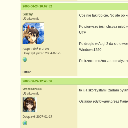
2008-06-24 10:07:52
Suchy
Coś nie tak robicie. No ale po k
Użytkownik
Po pierwsze jeśli chcesz mieć w
UTF.
Po drugie w Aegi 2 da sie otwo
Skąd: Łódź (GTW)
Windows1250.
Dołączył: przed 2004-07-25
Po trzecie można zautomatyzowa
Offline
2008-06-24 12:45:36
Weteran666
to i ja skorzystam i zadam pyt
Użytkownik
Ostatnio edytowany przez Wete
Dołączył: 2007-01-17