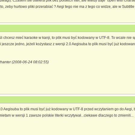
agi). Czasem sie otwiera plik bez polskich liter, ale wtedy daje "open with charset" 
to, zeby hurtowo pliki przerabiać ? Aegi tego nie ma z tego co widze, ale w Subtitle
li chcesz mieć karaoke w kanji, to plik musi być kodowany w UTF-8. To wcale nie sp
i jeszcze jedno, jeżeli kożystasz z wersji 2.0 Aegisuba to plik musi być już kodowa
thanter (2008-06-24 08:02:55)
 2.0 Aegisuba to plik musi być już kodowany w UTF-8 przed wczytaniem go do Aegi, bo i
ietam w wersji 1 zawsze polskie literki wczytywał...ciekawe dlaczego to zmienili...