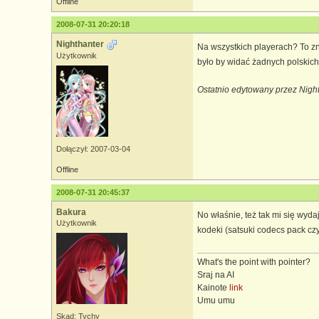
Offline
2008-07-31 20:20:18
Nighthanter
Na wszystkich playerach? To zn
Użytkownik
było by widać żadnych polskic
Ostatnio edytowany przez Nigh
Dołączył: 2007-03-04
Offline
2008-07-31 20:45:37
Bakura
No właśnie, też tak mi się wyda
Użytkownik
kodeki (satsuki codecs pack czy
What's the point with pointer?
Sraj na AI
Kainote
link
Umu umu
Skąd: Tychy