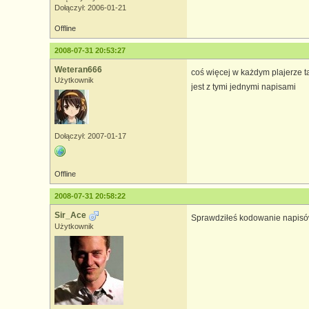
Dołączył: 2006-01-21
Offline
2008-07-31 20:53:27
Weteran666
coś więcej w każdym plajerze t
Użytkownik
jest z tymi jednymi napisami
Dołączył: 2007-01-17
Offline
2008-07-31 20:58:22
Sir_Ace
Sprawdziłeś kodowanie napis
Użytkownik