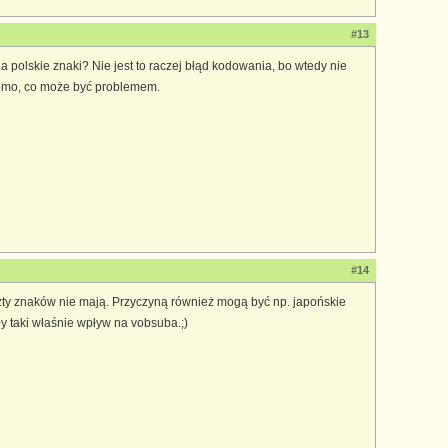
#13
 polskie znaki? Nie jest to raczej błąd kodowania, bo wtedy nie
domo, co może być problemem.
#14
 reszty znaków nie mają. Przyczyną również mogą być np. japońskie
ły taki właśnie wpływ na vobsuba.;)