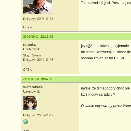
Tak, nawet już jest. Poszukaj na
Dołączył: 2006-11-18
Offline
2008-06-24 22:19:15
turunks
[cytuj]2. Jak łatwo i przyjemni
Użytkownik
do samej konwersji to zadna fil
Skąd: Silesia
osobna zmieniac na UTF-8
Dołączył: 2004-11-26
Offline
2008-07-31 19:47:10
Weteran666
myślę, że temat dobry choć nie
Użytkownik
ktoś mogły zaradzić ?
Ostatnio edytowany przez Wete
Dołączył: 2007-01-17