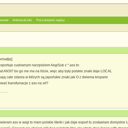
owanie
Animesub.info
Poszukiwane napisy
ormat[ej]
eksportuje cudownym narzędziem AegiSub z *.ass to:
mat ANSI? bo go nie ma na liście, więc aby były polskie znaki daje LOCAL
ikają całe zdania w których są japońskie znaki jak O z dwiema kropami
ować transfumacje z ass na srt?
wieram ass w aegi to mam polskie literki i jak daje export to zostawiam domyslne U