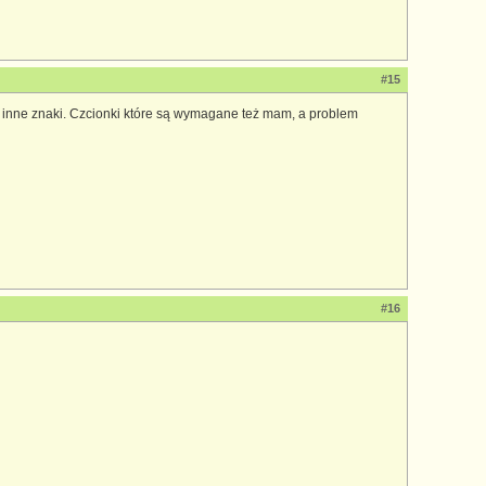
#15
eś inne znaki. Czcionki które są wymagane też mam, a problem
#16