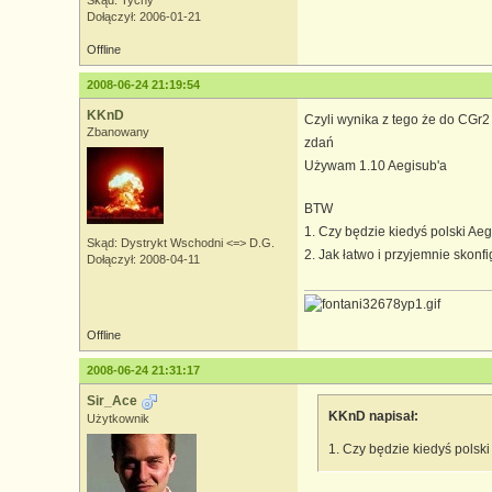
Skąd: Tychy
Dołączył: 2006-01-21
Offline
2008-06-24 21:19:54
KKnD
Czyli wynika z tego że do CGr
Zbanowany
zdań
Używam 1.10 Aegisub'a
BTW
1. Czy będzie kiedyś polski Ae
Skąd: Dystrykt Wschodni <=> D.G.
2. Jak łatwo i przyjemnie skonf
Dołączył: 2008-04-11
Offline
2008-06-24 21:31:17
Sir_Ace
KKnD napisał:
Użytkownik
1. Czy będzie kiedyś polsk