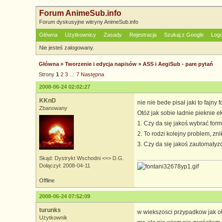
Forum AnimeSub.info
Forum dyskusyjne witryny AnimeSub.info
Główna
Użytkownicy
Zasady
Rejestracja
Szukaj z Google
Log
Nie jesteś zalogowany.
Główna
»
Tworzenie i edycja napisów
»
ASS i AegiSub - pare pytań
Strony
1
2
3
…
7
Następna
2008-06-24 02:02:27
KKnD
nie nie bede pisał jaki to fajny f
Zbanowany
Otóż jak sobie ładnie pieknie 
1. Czy da się jakoś wybrać for
2. To rodzi kolejny problem, zn
3. Czy da się jakoś zautomatyz
Skąd: Dystrykt Wschodni <=> D.G.
Dołączył: 2008-04-11
Offline
2008-06-24 07:52:09
turunks
w wiekszosci przypadkow jak ot
Użytkownik