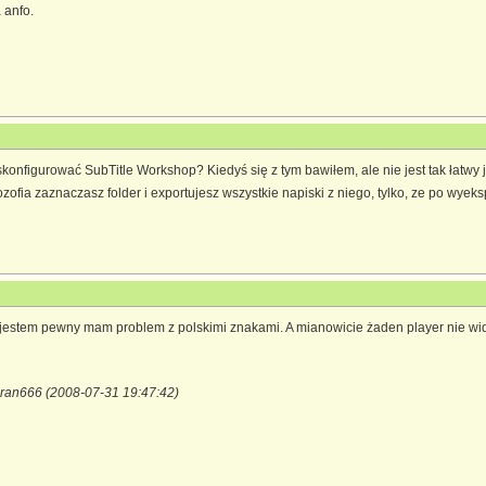
 anfo.
e skonfigurować SubTitle Workshop? Kiedyś się z tym bawiłem, ale nie jest tak łatwy 
ozofia zaznaczasz folder i exportujesz wszystkie napiski z niego, tylko, ze po wyek
 jestem pewny mam problem z polskimi znakami. A mianowicie żaden player nie widzi 
ran666 (2008-07-31 19:47:42)