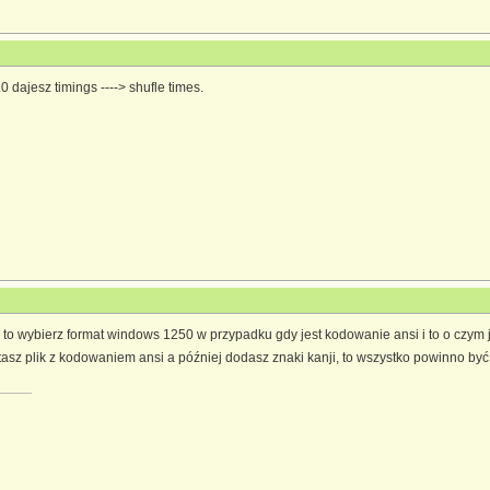
 dajesz timings ----> shufle times.
 to wybierz format windows 1250 w przypadku gdy jest kodowanie ansi i to o czym
ytasz plik z kodowaniem ansi a później dodasz znaki kanji, to wszystko powinno być