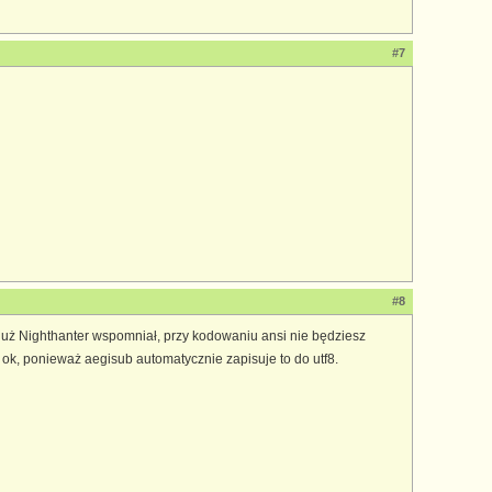
#7
#8
 już Nighthanter wspomniał, przy kodowaniu ansi nie będziesz
 ok, ponieważ aegisub automatycznie zapisuje to do utf8.