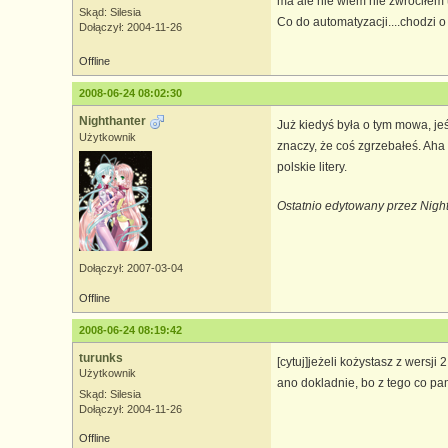
ma ale nie wiem nie zwróciłem uw
Skąd: Silesia
Co do automatyzacji....chodzi o 
Dołączył: 2004-11-26
Offline
2008-06-24 08:02:30
Nighthanter
Już kiedyś była o tym mowa, jeś
Użytkownik
znaczy, że coś zgrzebałeś. Aha 
polskie litery.
Ostatnio edytowany przez Nigh
Dołączył: 2007-03-04
Offline
2008-06-24 08:19:42
turunks
[cytuj]jeżeli kożystasz z wersji
Użytkownik
ano dokladnie, bo z tego co pam
Skąd: Silesia
Dołączył: 2004-11-26
Offline