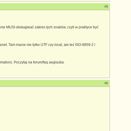
#5
owanie MUSI obsługiwać zakres tych znaków, czyli w praktyce być
et. Tam macie nie tylko UTF czy local, ale też ISO-8859-2 i
mation). Poczytaj na forum/faq aegisuba.
#6