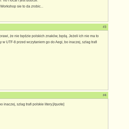
no i local i jest dobrze.
 Workshop sie to da zrobic...
#3
rawi, że nie będzie polskich znaków, będą. Jeżeli ich nie ma to
ny w UTF-8 przed wczytaniem go do Aegi, bo inaczej, szlag trafi
#4
naczej, szlag trafi polskie litery.[/quote]