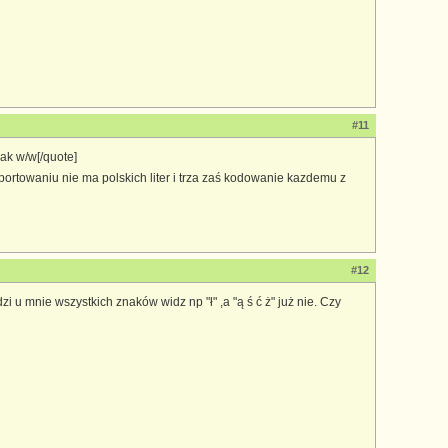
#11
jak w/w[/quote]
sportowaniu nie ma polskich liter i trza zaś kodowanie kazdemu z
#12
u mnie wszystkich znaków widz np "ł" ,a "ą ś ć ż" już nie. Czy