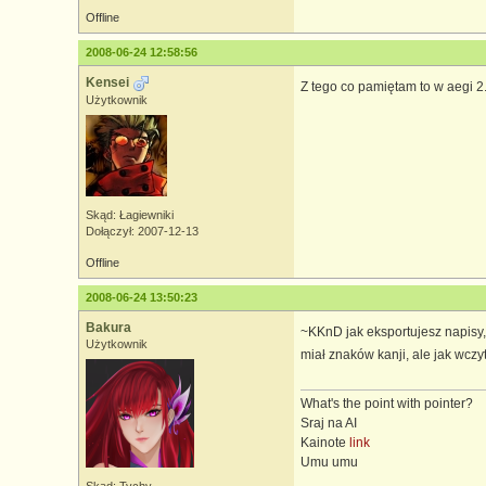
Offline
2008-06-24 12:58:56
Kensei
Z tego co pamiętam to w aegi 2.0
Użytkownik
Skąd: Łagiewniki
Dołączył: 2007-12-13
Offline
2008-06-24 13:50:23
Bakura
~KKnD jak eksportujesz napisy,
Użytkownik
miał znaków kanji, ale jak wcz
What's the point with pointer?
Sraj na AI
Kainote
link
Umu umu