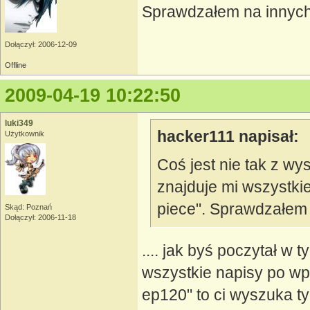
Sprawdzałem na innych 
Dołączył: 2006-12-09
Offline
2009-04-19 10:22:50
luki349
hacker111 napisał:
Użytkownik
Coś jest nie tak z w
znajduje mi wszystki
piece". Sprawdzałem 
Skąd: Poznań
Dołączył: 2006-11-18
.... jak byś poczytał w 
wszystkie napisy po wpi
ep120" to ci wyszuka ty