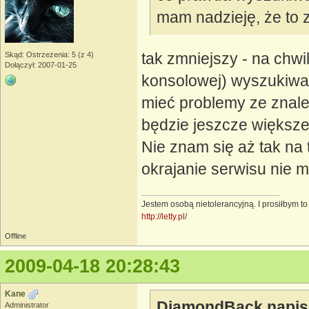
mam nadzieję, że to z
tak zmniejszy - na chwi
Skąd: Ostrzeżenia: 5 (z 4)
Dołączył: 2007-01-25
konsolowej) wyszukiwar
mieć problemy ze znale
będzie jeszcze większ
Nie znam się aż tak na 
okrajanie serwisu nie 
Jestem osobą nietolerancyjną. I prosiłbym t
http://letty.pl
/
Offline
2009-04-18 20:28:43
Kane
DiamondBack napis
Administrator