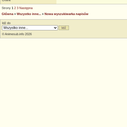
Strony
1
2
3
Następna
Główna
»
Wszystko inne...
»
Nowa wyszukiwarka napisów
Idź do
© Animesub.info 2026