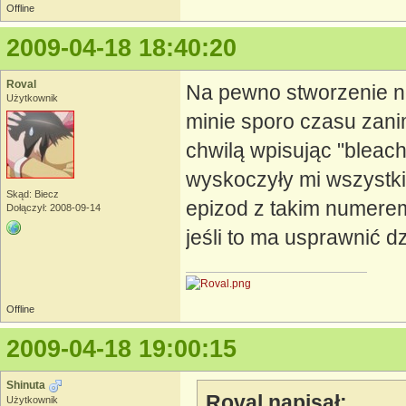
Offline
2009-04-18 18:40:20
Roval
Na pewno stworzenie n
Użytkownik
minie sporo czasu zanim
chwilą wpisując "bleac
wyskoczyły mi wszystkie 
Skąd: Biecz
epizod z takim numerem.
Dołączył: 2008-09-14
jeśli to ma usprawnić dz
Offline
2009-04-18 19:00:15
Shinuta
Roval napisał:
Użytkownik