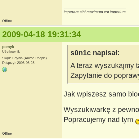
Imperare sibi maximum est imperium
Offline
2009-04-18 19:31:34
pomyk
s0n1c napisał:
Użytkownik
Skąd: Gdynia (Anime-People)
Dołączył: 2006-06-23
A teraz wyszukajmy ta
Zapytanie do popraw
Jak wpiszesz samo blo
Wyszukiwarkę z pewnośc
Popracujemy nad tym
Offline