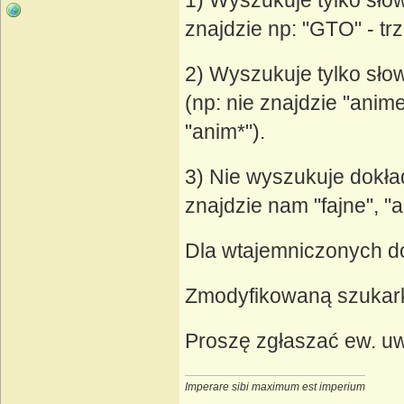
1) Wyszukuje tylko sło
znajdzie np: "GTO" - t
2) Wyszukuje tylko słow
(np: nie znajdzie "anim
"anim*").
3) Nie wyszukuje dokła
znajdzie nam "fajne", "a
Dla wtajemniczonych do
Zmodyfikowaną szukar
Proszę zgłaszać ew. uwa
Imperare sibi maximum est imperium