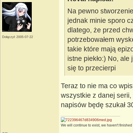
Na pewno stworzenie
jednak minie sporo cz
dlatego, że przed chw
Dołączył: 2005-07-22
potrzebowałem wyskocz
takie które mają epiz
istne piekło:) No, ale
się to przecierpi
Teraz to nie ma co wpi
wszystkie z danej serii
napisów będę szukał 30
We will continue to exist, we haven't finishe