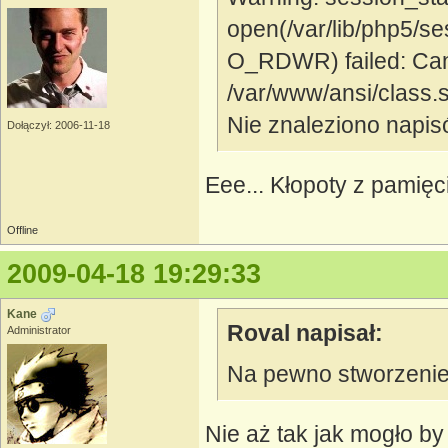
open(/var/lib/php5
O_RDWR) failed: Cann
/var/www/ansi/class.s
Nie znaleziono napis
Dołączył: 2006-11-18
Eee... Kłopoty z pamięc
Offline
2009-04-18 19:29:33
Kane
Roval napisał:
Administrator
Na pewno stworzenie
Nie aż tak jak mogło b