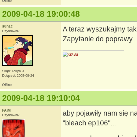
Offline
2009-04-18 19:00:48
s0n1c
A teraz wyszukajmy taki
Użytkownik
Zapytanie do poprawy.
Skąd: Tokyo-3
Dołączył: 2005-09-24
Offline
2009-04-18 19:10:04
FAiM
aby pojawiły nam się n
Użytkownik
"bleach ep106"...