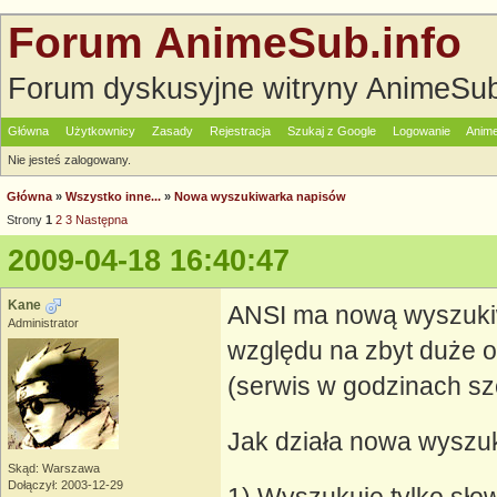
Forum AnimeSub.info
Forum dyskusyjne witryny AnimeSub
Główna
Użytkownicy
Zasady
Rejestracja
Szukaj z Google
Logowanie
Anime
Nie jesteś zalogowany.
Główna
»
Wszystko inne...
»
Nowa wyszukiwarka napisów
Strony
1
2
3
Następna
2009-04-18 16:40:47
Kane
ANSI ma nową wyszukiw
Administrator
względu na zbyt duże o
(serwis w godzinach szc
Jak działa nowa wyszu
Skąd: Warszawa
Dołączył: 2003-12-29