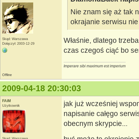
Nie znam się aż tak n
okrajanie serwisu ni
Właśnie, dlatego trzeba
Skąd: Warszawa
Dołączył: 2003-12-29
czas czegoś ciąć bo ser
Imperare sibi maximum est imperium
Offline
2009-04-18 20:30:03
FAiM
jak już wcześniej wsp
Użytkownik
napisanie całęgo serwi
obecnym skrypcie...
Skąd: Warszawa