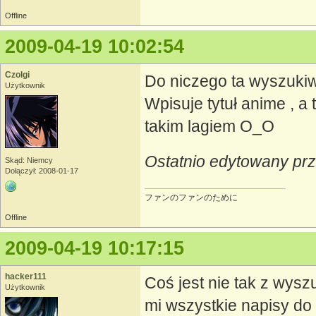
Offline
2009-04-19 10:02:54
Czolgi
Do niczego ta wyszukiw
Użytkownik
Wpisuje tytuł anime , a 
takim lagiem O_O
Ostatnio edytowany prz
Skąd: Niemcy
Dołączył: 2008-01-17
ファンのファンのために
Offline
2009-04-19 10:17:15
hacker111
Coś jest nie tak z wysz
Użytkownik
mi wszystkie napisy do 