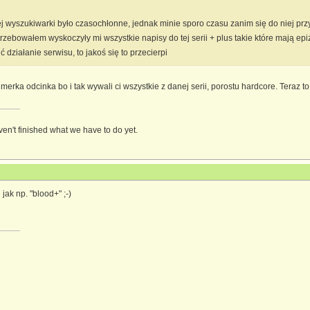
wyszukiwarki było czasochłonne, jednak minie sporo czasu zanim się do niej przyz
rzebowałem wyskoczyły mi wszystkie napisy do tej serii + plus takie które mają epiz
ć działanie serwisu, to jakoś się to przecierpi
erka odcinka bo i tak wywali ci wszystkie z danej serii, porostu hardcore. Teraz 
ven't finished what we have to do yet.
jak np. "blood+" ;-)