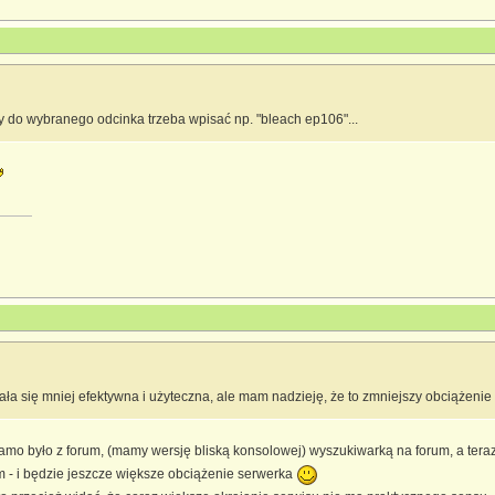
y do wybranego odcinka trzeba wpisać np. "bleach ep106"...
ła się mniej efektywna i użyteczna, ale mam nadzieję, że to zmniejszy obciążenie 
 samo było z forum, (mamy wersję bliską konsolowej) wyszukiwarką na forum, a ter
m - i będzie jeszcze większe obciążenie serwerka