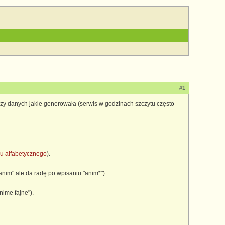
#1
y danych jakie generowała (serwis w godzinach szczytu często
gu alfabetycznego
).
"anim" ale da radę po wpisaniu "anim*").
nime fajne").