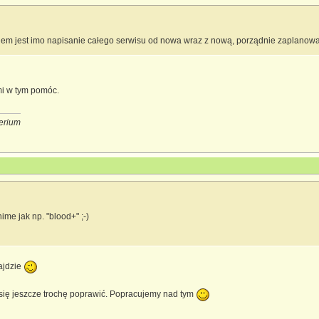
m jest imo napisanie całego serwisu od nowa wraz z nową, porządnie zaplanowan
 mi w tym pomóc.
erium
ime jak np. "blood+" ;-)
ajdzie
ię jeszcze trochę poprawić. Popracujemy nad tym