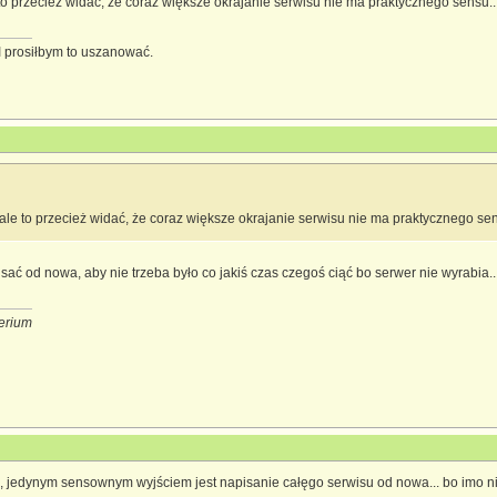
to przecież widać, że coraz większe okrajanie serwisu nie ma praktycznego sensu..
I prosiłbym to uszanować.
ale to przecież widać, że coraz większe okrajanie serwisu nie ma praktycznego sen
sać od nowa, aby nie trzeba było co jakiś czas czegoś ciąć bo serwer nie wyrabia..
erium
, jedynym sensownym wyjściem jest napisanie całęgo serwisu od nowa... bo imo n