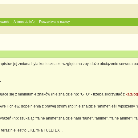
owanie
Animesub.info
Poszukiwane napisy
isów, jej zmiana była konieczna ze względu na zbyt duże obciążenie serwera baz
?
ające się z minimum 4 znaków (nie znajdzie np: "GTO" - trzeba skorzystać z
katalo
we i ich ew. dopełnienia z prawej strony (np: nie znajdzie "anime" jeśli wpiszemy 
ażeń (np: szukając "fajne anime" znajdzie nam "fajne", "anime", "fajne anime" i "a
teraz nie jest to LIKE % a FULLTEXT.