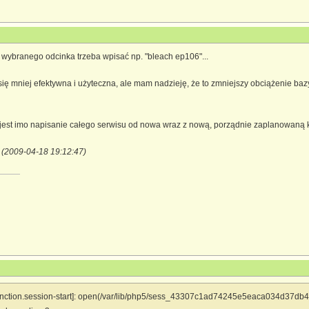
 wybranego odcinka trzeba wpisać np. "bleach ep106"...
ię mniej efektywna i użyteczna, ale mam nadzieję, że to zmniejszy obciążenie bazy
st imo napisanie całego serwisu od nowa wraz z nową, porządnie zaplanowaną ko
 (2009-04-18 19:12:47)
[function.session-start]: open(/var/lib/php5/sess_43307c1ad74245e5eaca034d37db