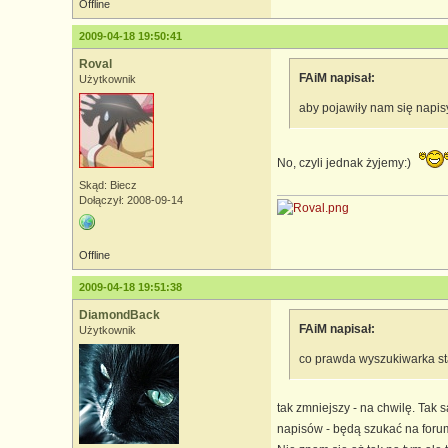
Offline
2009-04-18 19:50:41
Roval
FAiM napisał:
Użytkownik
aby pojawiły nam się napis
No, czyli jednak żyjemy:)
Skąd: Biecz
Dołączył: 2008-09-14
Offline
2009-04-18 19:51:38
DiamondBack
FAiM napisał:
Użytkownik
co prawda wyszukiwarka sta
tak zmniejszy - na chwilę. Tak
napisów - będą szukać na foru