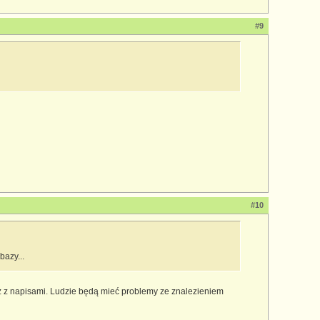
#9
#10
bazy...
az z napisami. Ludzie będą mieć problemy ze znalezieniem