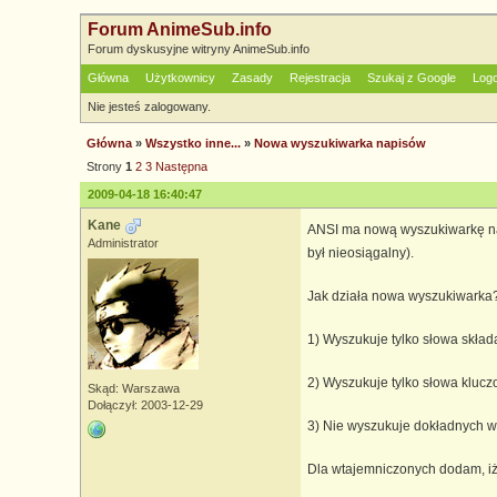
Forum AnimeSub.info
Forum dyskusyjne witryny AnimeSub.info
Główna
Użytkownicy
Zasady
Rejestracja
Szukaj z Google
Log
Nie jesteś zalogowany.
Główna
»
Wszystko inne...
»
Nowa wyszukiwarka napisów
Strony
1
2
3
Następna
2009-04-18 16:40:47
Kane
ANSI ma nową wyszukiwarkę nap
Administrator
był nieosiągalny).
Jak działa nowa wyszukiwarka
1) Wyszukuje tylko słowa skład
2) Wyszukuje tylko słowa kluczo
Skąd: Warszawa
Dołączył: 2003-12-29
3) Nie wyszukuje dokładnych wyr
Dla wtajemniczonych dodam, iż 