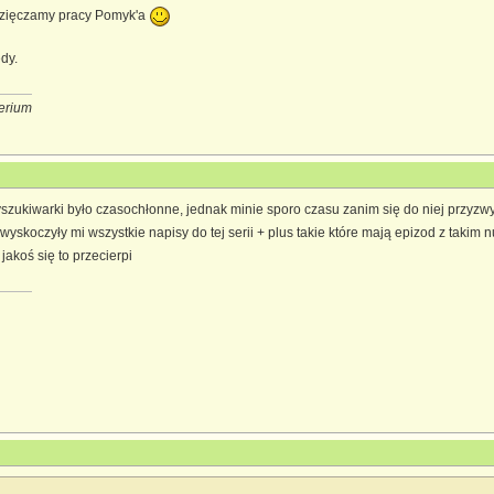
zięczamy pracy Pomyk'a
dy.
erium
ukiwarki było czasochłonne, jednak minie sporo czasu zanim się do niej przyzwycz
skoczyły mi wszystkie napisy do tej serii + plus takie które mają epizod z takim num
jakoś się to przecierpi