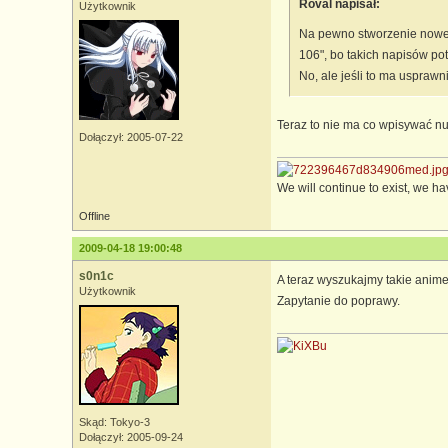
Roval napisał:
Użytkownik
Na pewno stworzenie nowej 
106", bo takich napisów pot
No, ale jeśli to ma usprawni
Teraz to nie ma co wpisywać num
Dołączył: 2005-07-22
We will continue to exist, we ha
Offline
2009-04-18 19:00:48
s0n1c
A teraz wyszukajmy takie anime 
Użytkownik
Zapytanie do poprawy.
Skąd: Tokyo-3
Dołączył: 2005-09-24