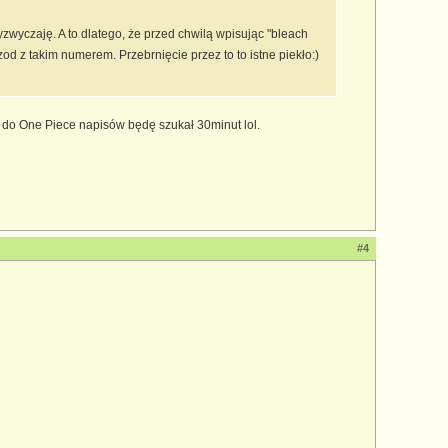
wyczaję. A to dlatego, że przed chwilą wpisując "bleach
od z takim numerem. Przebrnięcie przez to to istne piekło:)
to do One Piece napisów będę szukał 30minut lol.
#4