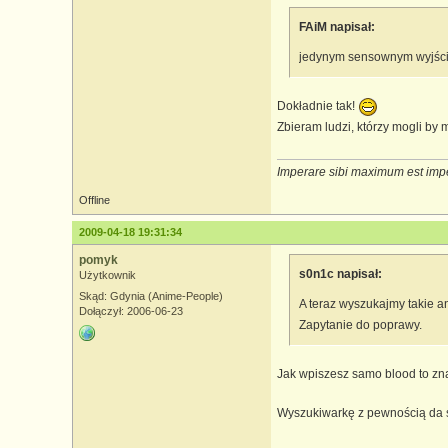
FAiM napisał:
jedynym sensownym wyjście
Dokładnie tak!
Zbieram ludzi, którzy mogli by
Imperare sibi maximum est imp
Offline
2009-04-18 19:31:34
pomyk
s0n1c napisał:
Użytkownik
Skąd: Gdynia (Anime-People)
A teraz wyszukajmy takie an
Dołączył: 2006-06-23
Zapytanie do poprawy.
Jak wpiszesz samo blood to zn
Wyszukiwarkę z pewnością da s