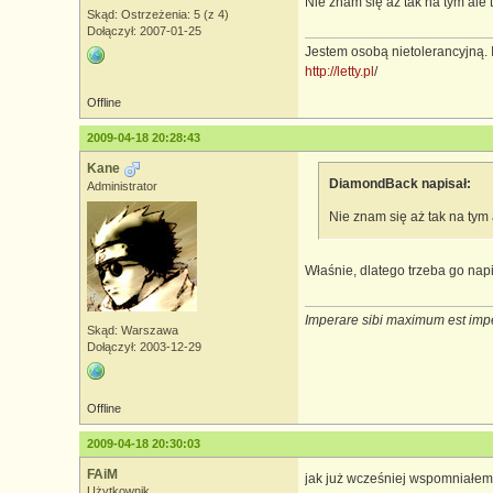
Nie znam się aż tak na tym ale 
Skąd: Ostrzeżenia: 5 (z 4)
Dołączył: 2007-01-25
Jestem osobą nietolerancyjną. 
http://letty.pl
/
Offline
2009-04-18 20:28:43
Kane
DiamondBack napisał:
Administrator
Nie znam się aż tak na tym 
Właśnie, dlatego trzeba go napi
Imperare sibi maximum est imp
Skąd: Warszawa
Dołączył: 2003-12-29
Offline
2009-04-18 20:30:03
FAiM
jak już wcześniej wspomniałem
Użytkownik