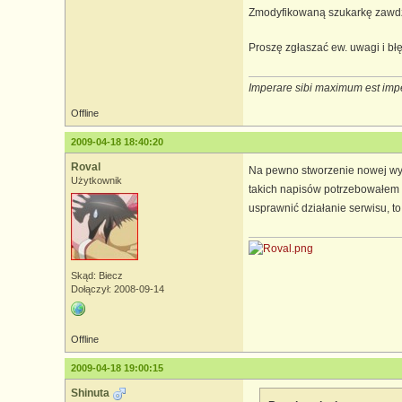
Zmodyfikowaną szukarkę zawd
Proszę zgłaszać ew. uwagi i błę
Imperare sibi maximum est imp
Offline
2009-04-18 18:40:20
Roval
Na pewno stworzenie nowej wysz
Użytkownik
takich napisów potrzebowałem wy
usprawnić działanie serwisu, to 
Skąd: Biecz
Dołączył: 2008-09-14
Offline
2009-04-18 19:00:15
Shinuta