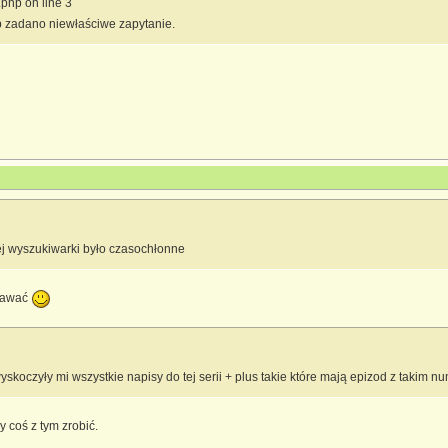
.php on line 3
b zadano niewłaściwe zapytanie.
j wyszukiwarki było czasochłonne
ydawać
 wyskoczyły mi wszystkie napisy do tej serii + plus takie które mają epizod z takim 
 coś z tym zrobić.