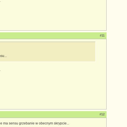
.
#11
su...
.
#12
ie ma sensu grzebanie w obecnym skrypcie...