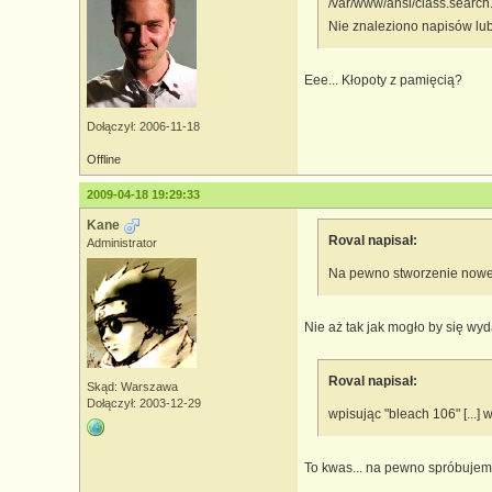
/var/www/ansi/class.search
Nie znaleziono napisów lu
Eee... Kłopoty z pamięcią?
Dołączył: 2006-11-18
Offline
2009-04-18 19:29:33
Kane
Roval napisał:
Administrator
Na pewno stworzenie nowe
Nie aż tak jak mogło by się w
Roval napisał:
Skąd: Warszawa
Dołączył: 2003-12-29
wpisując "bleach 106" [...]
To kwas... na pewno spróbujemy