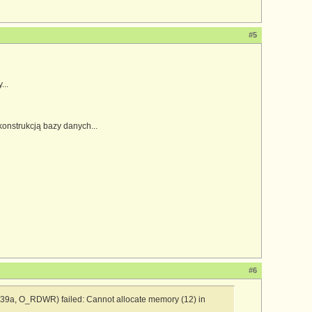
#5
...
nstrukcją bazy danych...
#6
439a, O_RDWR) failed: Cannot allocate memory (12) in