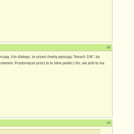
#2
aję. A to dlatego, że przed chwilą wpisując "bleach 106", bo
erem. Przebrnięcie przez to to istne piekło:) No, ale jeśli to ma
#3