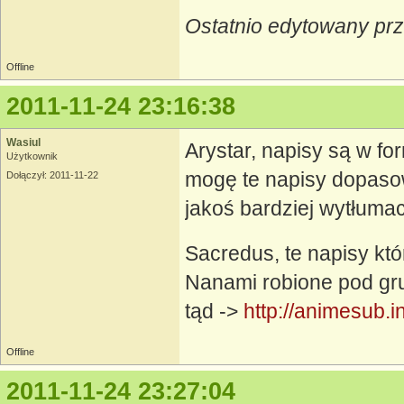
Ostatnio edytowany prz
Offline
2011-11-24 23:16:38
Wasiul
Arystar, napisy są w for
Użytkownik
mogę te napisy dopaso
Dołączył: 2011-11-22
jakoś bardziej wytłuma
Sacredus, te napisy któ
Nanami robione pod grup
tąd ->
http://animesub.
Offline
2011-11-24 23:27:04