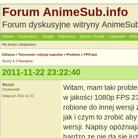
Forum AnimeSub.info
Forum dyskusyjne witryny AnimeSub
Główna
Użytkownicy
Zasady
Rejestracja
Szukaj z Google
Logowanie
Anime
Nie jesteś zalogowany.
Główna
»
Tworzenie i edycja napisów
»
Problem z FPS'ami
Strony
1
2
Następna
2011-11-22 23:22:40
Wasiul
Witam, mam taki probl
Użytkownik
w jakości 1080p FPS 23
Dołączył: 2011-11-22
robione do innej wersji
jak i czym to zrobić ab
wersji. Napisy opóźniaj
bardzo ze nie da się j