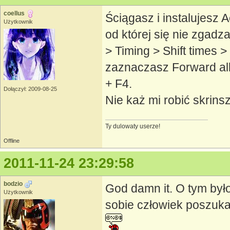
coellus
Ściągasz i instalujesz A
Użytkownik
od której się nie zgadz
> Timing > Shift times 
zaznaczasz Forward alb
+ F4.
Dołączył: 2009-08-25
Nie każ mi robić skrins
Ty dulowaty userze!
Offline
2011-11-24 23:29:58
bodzio
God damn it. O tym było
Użytkownik
sobie człowiek poszuka