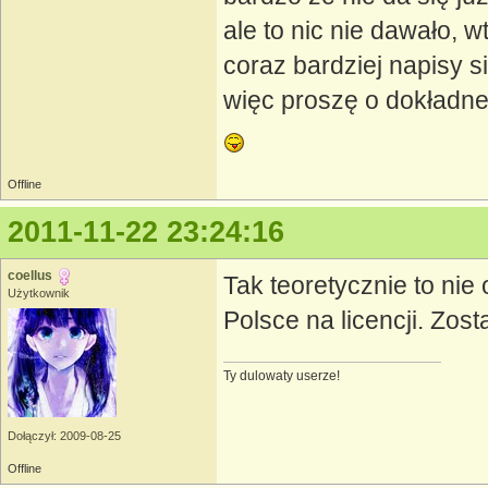
ale to nic nie dawało, 
coraz bardziej napisy s
więc proszę o dokładne
Offline
2011-11-22 23:24:16
coellus
Tak teoretycznie to ni
Użytkownik
Polsce na licencji. Zos
Ty dulowaty userze!
Dołączył: 2009-08-25
Offline