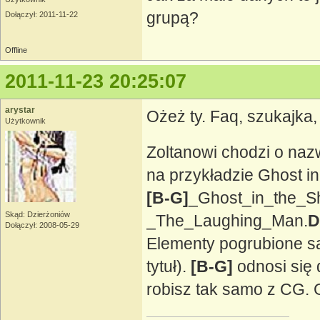
grupą?
Dołączył: 2011-11-22
Offline
2011-11-23 20:25:07
arystar
Ożeż ty. Faq, szukajka, l
Użytkownik
Zoltanowi chodzi o nazw
na przykładzie Ghost i
[B-G]
_Ghost_in_the_S
Skąd: Dzierżoniów
_The_Laughing_Man.
D
Dołączył: 2008-05-29
Elementy pogrubione są
tytuł).
[B-G]
odnosi się
robisz tak samo z CG. 