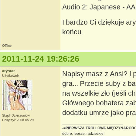
Audio 2: Japanese - 
I bardzo Ci dziękuje ar
końcu.
Offline
2011-11-24 19:26:26
arystar
Napisy masz z Ansi? I 
Użytkownik
gra... Przecie suby z 
na wszelkie zło (jeśli c
Głównego bohatera zabij
dodatku umrze jako pra
Skąd: Dzierżoniów
Dołączył: 2008-05-29
-=PIERWSZA TROLLOWA MIĘDZYNAROD
dobre, lepsze, radzieckie!