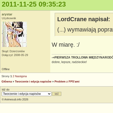
2011-11-25 09:35:23
arystar
LordCrane napisał:
Użytkownik
(...) wymawiają popr
W miarę. :/
Skąd: Dzierżoniów
Dołączył: 2008-05-29
-=PIERWSZA TROLLOWA MIĘDZYNAROD
dobre, lepsze, radzieckie!
Offline
Strony
1
2
Następna
Główna
»
Tworzenie i edycja napisów
»
Problem z FPS'ami
Idź do
© Animesub.info 2026