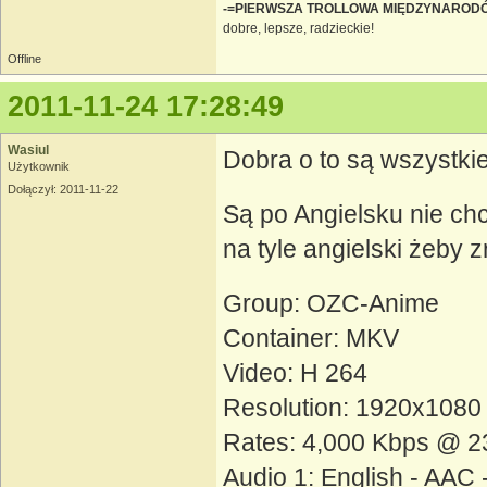
-=PIERWSZA TROLLOWA MIĘDZYNAROD
dobre, lepsze, radzieckie!
Offline
2011-11-24 17:28:49
Wasiul
Dobra o to są wszystki
Użytkownik
Dołączył: 2011-11-22
Są po Angielsku nie chc
na tyle angielski żeby 
Group: OZC-Anime
Container: MKV
Video: H 264
Resolution: 1920x1080
Rates: 4,000 Kbps @ 2
Audio 1: English - AA