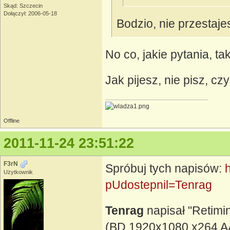
Skąd: Szczecin
Dołączył: 2006-05-18
Bodzio, nie przestaj
No co, jakie pytania, t
Jak pijesz, nie pisz, czy 
Offline
2011-11-24 23:51:22
F3rN
Spróbuj tych napisów:
Użytkownik
pUdostepnil=Tenrag
Tenrag
napisał "Retimi
(BD 1920x1080 x264 AAC