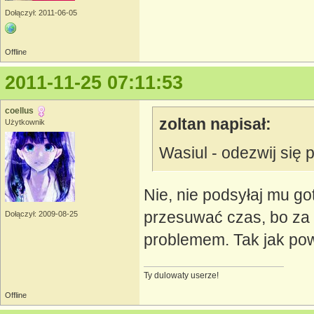
Dołączył: 2011-06-05
Offline
2011-11-25 07:11:53
coellus
zoltan napisał:
Użytkownik
Wasiul - odezwij się 
Nie, nie podsyłaj mu g
przesuwać czas, bo za
Dołączył: 2009-08-25
problemem. Tak jak pow
Ty dulowaty userze!
Offline