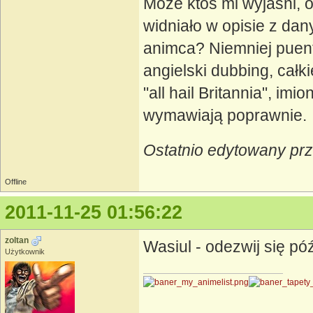
Może ktoś mi wyjaśni, 
widniało w opisie z dan
animca? Niemniej puent
angielski dubbing, cał
"all hail Britannia", im
wymawiają poprawnie.
Ostatnio edytowany pr
Offline
2011-11-25 01:56:22
zoltan
Wasiul - odezwij się pó
Użytkownik