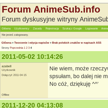
Forum AnimeSub.info
Forum dyskusyjne witryny AnimeSub
Główna
Użytkownicy
Zasady
Rejestracja
Szukaj z Google
Logowanie
Anime
Nie jesteś zalogowany.
Główna
»
Tworzenie i edycja napisów
»
Brak polskich znaków w napisach ASS
Strony
Poprzednia
1
2
3
4
2011-05-02 10:14:26
azabell
Nie wiem, może rzeczyw
Użytkownik
spsułam, bo dalej nie ma
Dołączył: 2011-04-15
No cóż, dziękuję ^^'
Offline
2011-12-20 04:13:08