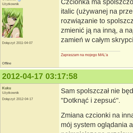
Czcionka ma spolszczon
Użytkownik
italic (używanej na prz
rozwiązanie to spolszcz
zmienić ją na inną, a n
zamień w całym skrypcie
Dołączył: 2011-04-07
Zapraszam na mojego MAL'a
Offline
2012-04-17 03:17:58
Kuku
Sam spolszczał nie będ
Użytkownik
"Dotknąć i zepsuć".
Dołączył: 2012-04-17
Zmiana czcionki na inn
mój system oglądania a