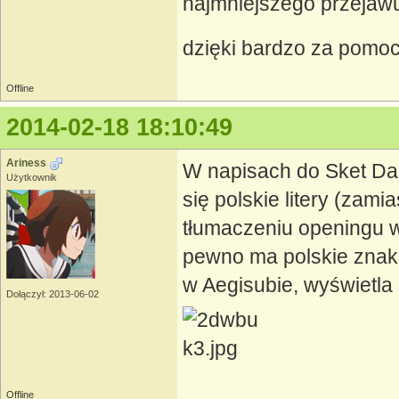
najmniejszego przejawu 
dzięki bardzo za pomo
Offline
2014-02-18 18:10:49
Ariness
W napisach do Sket Da
Użytkownik
się polskie litery (zami
tłumaczeniu openingu w
pewno ma polskie znaki
w Aegisubie, wyświetla 
Dołączył: 2013-06-02
Offline