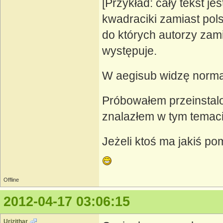
[Przykład: cały tekst j
kwadraciki zamiast pols
do których autorzy zam
występuje.
W aegisub widzę normal
Próbowałem przeinstal
znalazłem w tym temac
Jeżeli ktoś ma jakiś p
Offline
2012-04-17 03:06:15
Urizithar