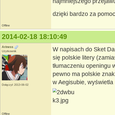
najmniejszego przejawu 
dzięki bardzo za pomo
Offline
2014-02-18 18:10:49
Ariness
W napisach do Sket Da
Użytkownik
się polskie litery (zami
tłumaczeniu openingu w
pewno ma polskie znaki
w Aegisubie, wyświetla 
Dołączył: 2013-06-02
Offline