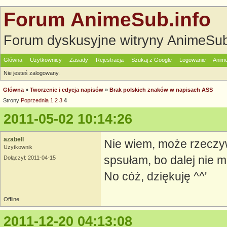
Forum AnimeSub.info
Forum dyskusyjne witryny AnimeSub
Główna
Użytkownicy
Zasady
Rejestracja
Szukaj z Google
Logowanie
Anime
Nie jesteś zalogowany.
Główna
»
Tworzenie i edycja napisów
»
Brak polskich znaków w napisach ASS
Strony
Poprzednia
1
2
3
4
2011-05-02 10:14:26
azabell
Nie wiem, może rzeczyw
Użytkownik
spsułam, bo dalej nie ma
Dołączył: 2011-04-15
No cóż, dziękuję ^^'
Offline
2011-12-20 04:13:08