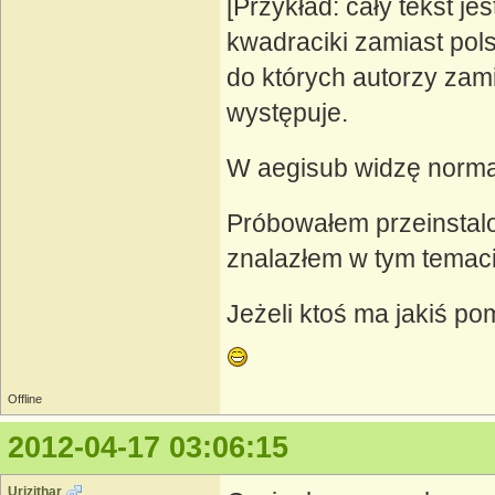
[Przykład: cały tekst j
kwadraciki zamiast pols
do których autorzy zam
występuje.
W aegisub widzę normal
Próbowałem przeinstal
znalazłem w tym temac
Jeżeli ktoś ma jakiś p
Offline
2012-04-17 03:06:15
Urizithar