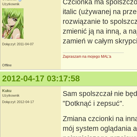
Czcionka ma spolszczon
Użytkownik
italic (używanej na prz
rozwiązanie to spolszcz
zmienić ją na inną, a n
zamień w całym skrypcie
Dołączył: 2011-04-07
Zapraszam na mojego MAL'a
Offline
2012-04-17 03:17:58
Kuku
Sam spolszczał nie będ
Użytkownik
"Dotknąć i zepsuć".
Dołączył: 2012-04-17
Zmiana czcionki na inn
mój system oglądania a