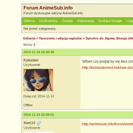
Forum AnimeSub.info
Forum dyskusyjne witryny AnimeSub.info
Główna
Użytkownicy
Zasady
Rejestracja
Szukaj z Google
Log
Nie jesteś zalogowany.
Główna
»
Tworzenie i edycja napisów
»
Synchro do Jigoku Shoujo (Hel
Strony
1
2014-11-14 22:46:48
Kokabiel
Witam czy podjął by się ktoś zr
Użytkownik
http://kickasstorrent.link/raw-d
Dołączył: 2014-11-14
Offline
2014-11-14 22:49:52
Xam10
http://animesub.info/forum/vie
Użytkownik