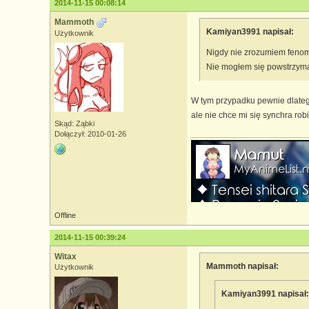
2014-11-15 00:08:14
Mammoth
Kamiyan3991 napisał:
Użytkownik
Nigdy nie zrozumiem fenom
Nie mogłem się powstrzyma
W tym przypadku pewnie dlateg
ale nie chce mi się synchra robi
Skąd: Ząbki
Dołączył: 2010-01-26
Offline
2014-11-15 00:39:24
Witax
Mammoth napisał:
Użytkownik
Kamiyan3991 napisał: