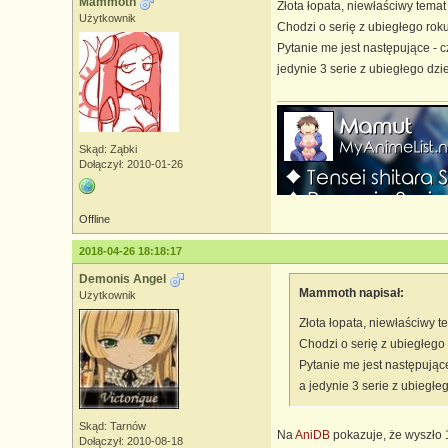
Mammoth
Złota łopata, niewłaściwy temat
Użytkownik
Chodzi o serię z ubiegłego rok
Pytanie me jest następujące - 
jedynie 3 serie z ubiegłego dz
Skąd: Ząbki
Dołączył: 2010-01-26
Offline
2018-04-26 18:18:17
Demonis Angel
Mammoth napisał:
Użytkownik
Złota łopata, niewłaściwy t
Chodzi o serię z ubiegłego
Pytanie me jest następując
a jedynie 3 serie z ubiegł
Skąd: Tarnów
Na
AniDB
pokazuje, że wyszło 1
Dołączył: 2010-08-18