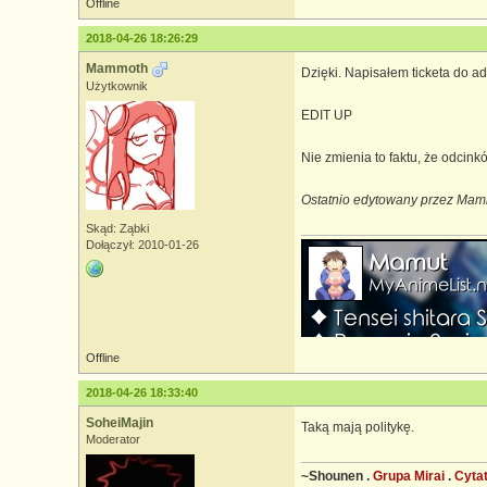
Offline
2018-04-26 18:26:29
Mammoth
Dzięki. Napisałem ticketa do ad
Użytkownik
EDIT UP
Nie zmienia to faktu, że odcin
Ostatnio edytowany przez Mam
Skąd: Ząbki
Dołączył: 2010-01-26
Offline
2018-04-26 18:33:40
SoheiMajin
Taką mają politykę.
Moderator
~Shounen .
Grupa Mirai
.
Cyta