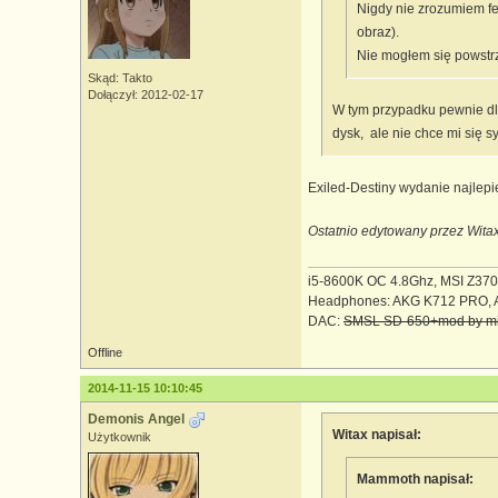
Nigdy nie zrozumiem f
obraz).
Nie mogłem się powstr
Skąd: Takto
Dołączył: 2012-02-17
W tym przypadku pewnie dl
dysk, ale nie chce mi się s
Exiled-Destiny wydanie najlepi
Ostatnio edytowany przez Wita
i5-8600K OC 4.8Ghz, MSI Z3
Headphones: AKG K712 PRO, 
DAC:
SMSL SD-650+mod by mi
Offline
2014-11-15 10:10:45
Demonis Angel
Witax napisał:
Użytkownik
Mammoth napisał: