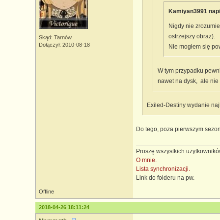
Kamiyan3991 napi
Nigdy nie zrozumi
ostrzejszy obraz).
Skąd: Tarnów
Dołączył: 2010-08-18
Nie mogłem się po
W tym przypadku pewni
nawet na dysk, ale nie 
Exiled-Destiny wydanie naj
Do tego, poza pierwszym sezo
Proszę wszystkich użytkowników
O mnie.
Lista synchronizacji.
Link do folderu na pw.
Offline
2018-04-26 18:11:24