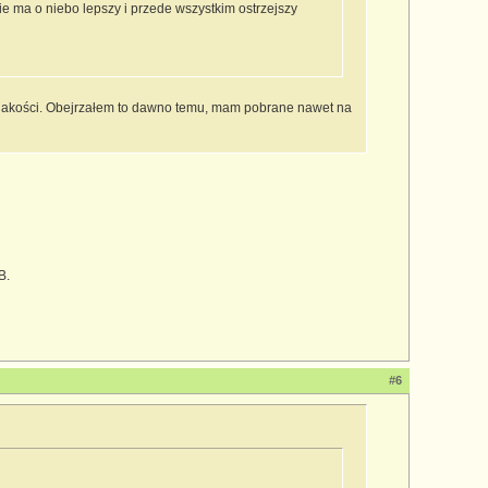
ma o niebo lepszy i przede wszystkim ostrzejszy
 jakości. Obejrzałem to dawno temu, mam pobrane nawet na
B.
#6