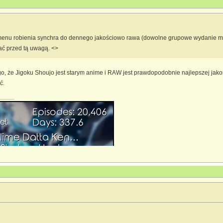
enu robienia synchra do dennego jakościowo rawa (dowolne grupowe wydanie ma o
ć przed tą uwagą. <>
o, że Jigoku Shoujo jest starym anime i RAW jest prawdopodobnie najlepszej jak
ć.