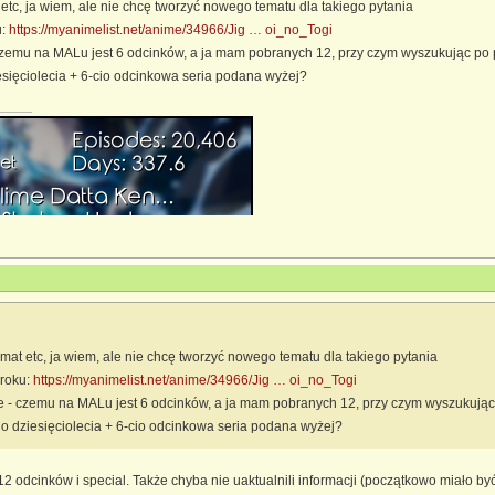
 etc, ja wiem, ale nie chcę tworzyć nowego tematu dla takiego pytania
u:
https://myanimelist.net/anime/34966/Jig … oi_no_Togi
czemu na MALu jest 6 odcinków, a ja mam pobranych 12, przy czym wyszukując po p
iesięciolecia + 6-cio odcinkowa seria podana wyżej?
emat etc, ja wiem, ale nie chcę tworzyć nowego tematu dla takiego pytania
 roku:
https://myanimelist.net/anime/34966/Jig … oi_no_Togi
e - czemu na MALu jest 6 odcinków, a ja mam pobranych 12, przy czym wyszukując 
ego dziesięciolecia + 6-cio odcinkowa seria podana wyżej?
2 odcinków i special. Także chyba nie uaktualnili informacji (początkowo miało b