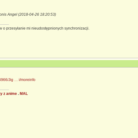
nis Angel (2018-04-26 18:20:53)
 o przesyłanie mi nieudostępnionych synchronizacji.
4966/Jig … i/moreinfo
ty z anime
.
MAL