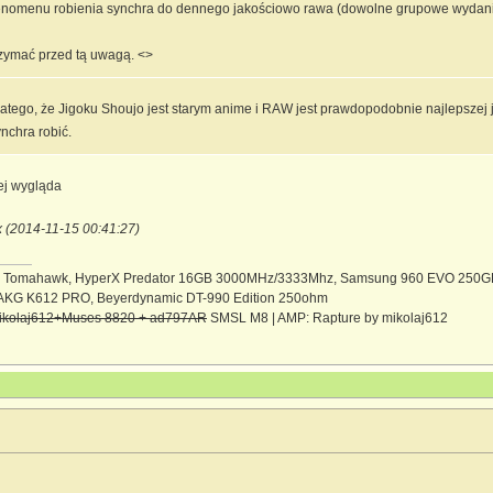
enomenu robienia synchra do dennego jakościowo rawa (dowolne grupowe wydanie 
zymać przed tą uwagą. <>
atego, że Jigoku Shoujo jest starym anime i RAW jest prawdopodobnie najlepszej
ynchra robić.
ej wygląda
x (2014-11-15 00:41:27)
70 Tomahawk, HyperX Predator 16GB 3000MHz/3333Mhz, Samsung 960 EVO 250G
AKG K612 PRO, Beyerdynamic DT-990 Edition 250ohm
kolaj612+Muses 8820 + ad797AR
SMSL M8 | AMP: Rapture by mikolaj612