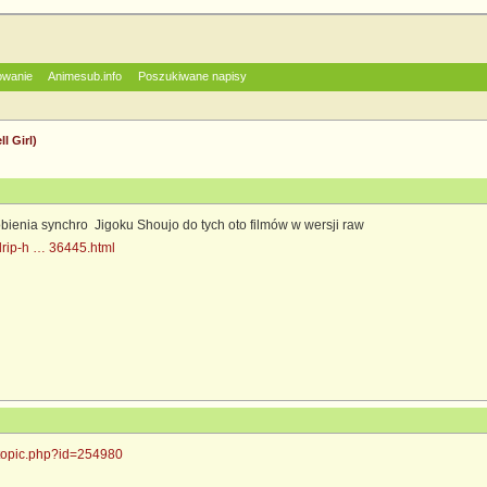
owanie
Animesub.info
Poszukiwane napisy
l Girl)
obienia synchro Jigoku Shoujo do tych oto filmów w wersji raw
vdrip-h … 36445.html
wtopic.php?id=254980