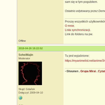
sam się w tym pogubiłem.
Ostatnio edytowany przez Demo
Proszę wszystkich użytkowników
O mnie.
Lista synchronizacji.
Link do folderu na pw.
Offline
2018-04-26 18:22:52
SoheiMajin
Tu jest wyjaśnione:
Moderator
https://myanimelist.net/anime/3
~Shounen .
Grupa Mirai
.
Cyta
Skąd: Gdańsk
Dołączył: 2009-04-10