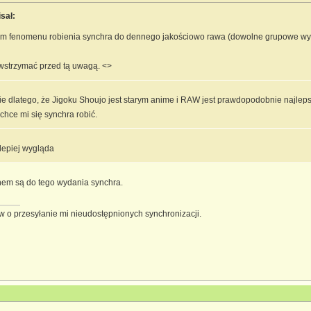
sał:
em fenomenu robienia synchra do dennego jakościowo rawa (dowolne grupowe wyd
wstrzymać przed tą uwagą. <>
e dlatego, że Jigoku Shoujo jest starym anime i RAW jest prawdopodobnie najlep
chce mi się synchra robić.
lepiej wygląda
nem są do tego wydania synchra.
 o przesyłanie mi nieudostępnionych synchronizacji.