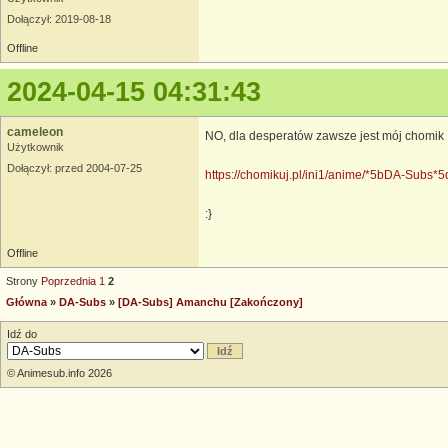
Dołączył: 2019-08-18
Offline
2024-04-15 04:31:43
cameleon
NO, dla desperatów zawsze jest mój chomik
Użytkownik
Dołączył: przed 2004-07-25
https://chomikuj.pl/ini1/anime/*5bDA-Subs
:}
Offline
Strony
Poprzednia
1
2
Główna
»
DA-Subs
»
[DA-Subs] Amanchu [Zakończony]
Idź do
© Animesub.info 2026