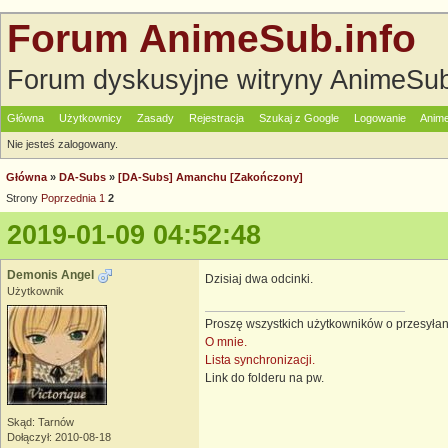
Forum AnimeSub.info
Forum dyskusyjne witryny AnimeSub
Główna
Użytkownicy
Zasady
Rejestracja
Szukaj z Google
Logowanie
Anime
Nie jesteś zalogowany.
Główna
»
DA-Subs
»
[DA-Subs] Amanchu [Zakończony]
Strony
Poprzednia
1
2
2019-01-09 04:52:48
Demonis Angel
Dzisiaj dwa odcinki.
Użytkownik
Proszę wszystkich użytkowników o przesyłan
O mnie.
Lista synchronizacji.
Link do folderu na pw.
Skąd: Tarnów
Dołączył: 2010-08-18