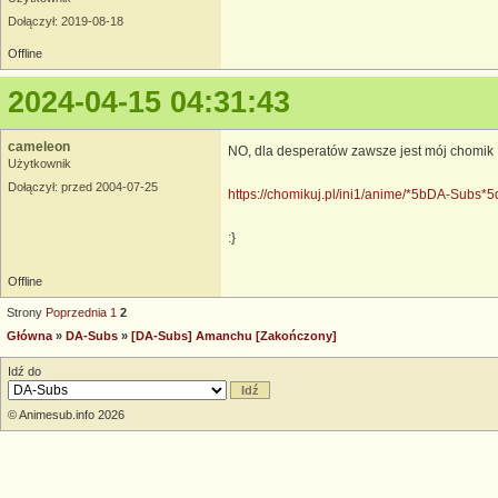
Dołączył: 2019-08-18
Offline
2024-04-15 04:31:43
cameleon
NO, dla desperatów zawsze jest mój chomik
Użytkownik
Dołączył: przed 2004-07-25
https://chomikuj.pl/ini1/anime/*5bDA-Subs
:}
Offline
Strony
Poprzednia
1
2
Główna
»
DA-Subs
»
[DA-Subs] Amanchu [Zakończony]
Idź do
© Animesub.info 2026