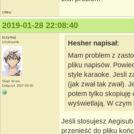
Offline
2019-01-28 22:08:40
krzymaj
Hesher napisał:
Użytkownik
Mam problem z zasto
pliku napisów. Powie
style karaoke. Jesli 
Skąd: W-wa
(jak zwał tak zwał). J
Dołączył: 2007-09-30
potem tylko skopiuję 
wyświetlają. W czym 
Jeśli stosujesz Aegisub,
przenieść do pliku koń