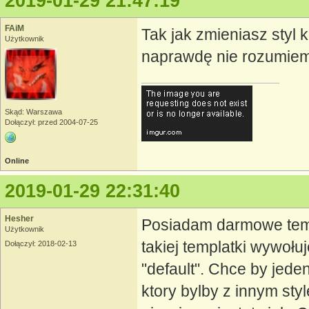
2019-01-29 21:47:19
FAiM
Tak jak zmieniasz styl 
Użytkownik
naprawdę nie rozumiem
Skąd: Warszawa
Dołączył: przed 2004-07-25
Online
2019-01-29 22:31:40
Hesher
Posiadam darmowe templ
Użytkownik
takiej templatki wywołu
Dołączył: 2018-02-13
"default". Chce by jede
ktory bylby z innym sty