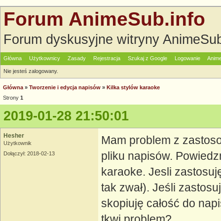
Forum AnimeSub.info
Forum dyskusyjne witryny AnimeSub
Główna
Użytkownicy
Zasady
Rejestracja
Szukaj z Google
Logowanie
Anime
Nie jesteś zalogowany.
Główna
»
Tworzenie i edycja napisów
»
Kilka stylów karaoke
Strony
1
2019-01-28 21:50:01
Hesher
Mam problem z zastoso
Użytkownik
pliku napisów. Powiedz
Dołączył: 2018-02-13
karaoke. Jesli zastosuj
tak zwał). Jeśli zastosu
skopiuję całość do napi
tkwi problem?