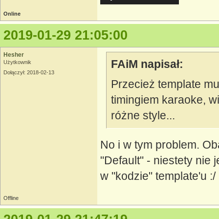
Online
2019-01-29 21:05:00
Hesher
FAiM napisał:
Użytkownik
Dołączył: 2018-02-13
Przecież template mus
timingiem karaoke, w
różne style...
No i w tym problem. Oba
"Default" - niestety nie
w "kodzie" template'u :/
Offline