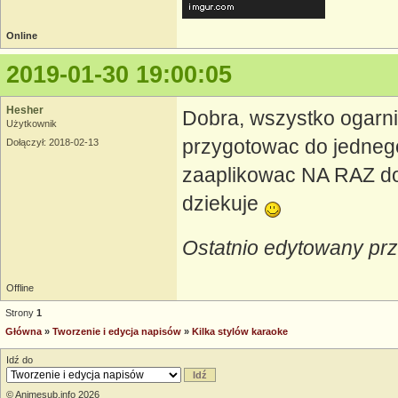
Online
2019-01-30 19:00:05
Hesher
Dobra, wszystko ogarni
Użytkownik
przygotowac do jednego
Dołączył: 2018-02-13
zaaplikowac NA RAZ do 
dziekuje
Ostatnio edytowany pr
Offline
Strony
1
Główna
»
Tworzenie i edycja napisów
»
Kilka stylów karaoke
Idź do
© Animesub.info 2026