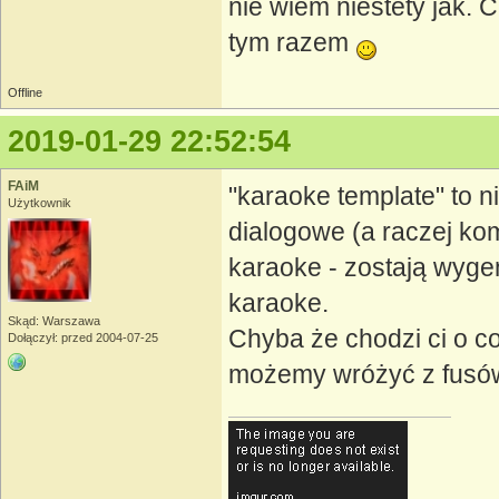
nie wiem niestety jak.
tym razem
Offline
2019-01-29 22:52:54
FAiM
"karaoke template" to n
Użytkownik
dialogowe (a raczej ko
karaoke - zostają wyg
karaoke.
Skąd: Warszawa
Chyba że chodzi ci o co
Dołączył: przed 2004-07-25
możemy wróżyć z fusów