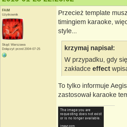
FAiM
Przecież template muszą
Użytkownik
timingiem karaoke, wię
style...
Skąd: Warszawa
krzymaj napisał:
Dołączył: przed 2004-07-25
W przypadku, gdy się
zakładce
effect
wpisa
To tylko informuje Aegis
zastosował karaoke temp