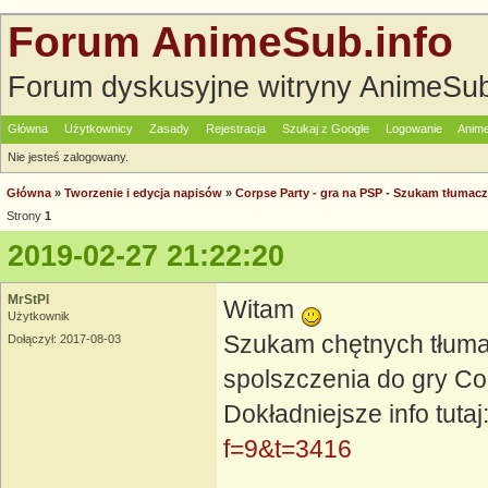
Forum AnimeSub.info
Forum dyskusyjne witryny AnimeSub
Główna
Użytkownicy
Zasady
Rejestracja
Szukaj z Google
Logowanie
Anime
Nie jesteś zalogowany.
Główna
»
Tworzenie i edycja napisów
»
Corpse Party - gra na PSP - Szukam tłumacz
Strony
1
2019-02-27 21:22:20
MrStPl
Witam
Użytkownik
Szukam chętnych tłumac
Dołączył: 2017-08-03
spolszczenia do gry C
Dokładniejsze info tutaj
f=9&t=3416