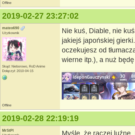
Offline
2019-02-27 23:27:02
mateo690
Nie kuś, Diable, nie k
Użytkownik
jakiejś japońskiej gier
oczekujesz od tłumacza
wierne itp.), a nuż będ
Skąd: Nieborowo, RoD Anime
Dołączył: 2010-04-15
Offline
2019-02-28 22:19:19
MrStPl
Myślę, że raczej luźne.