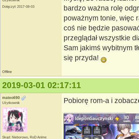
Użytkownik
bardzo ważna rolę odgr
Dołączył: 2017-08-03
poważnym tonie, więc ra
coś nie będzie pasować
przeglądał wszystkie d
Sam jakimś wybitnym tł
się przyda!
Offline
2019-03-01 02:17:11
mateo690
Pobiorę rom-a i zobaczę
Użytkownik
Skąd: Nieborowo, RoD Anime