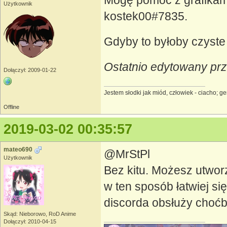
Mogę pomóc z grafikami
Użytkownik
kostek00#7835.
Gdyby to byłoby czyste
Ostatnio edytowany prz
Dołączył: 2009-01-22
Jestem słodki jak miód, człowiek - ciacho; 
Offline
2019-03-02 00:35:57
mateo690
@MrStPl
Użytkownik
Bez kitu. Możesz utworz
w ten sposób łatwiej s
discorda obsłuży choćby
Skąd: Nieborowo, RoD Anime
Dołączył: 2010-04-15