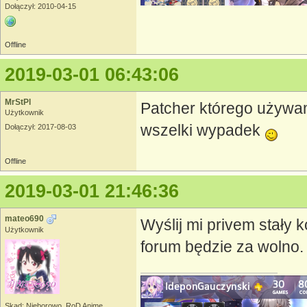
Dołączył: 2010-04-15
Offline
2019-03-01 06:43:06
MrStPl
Patcher którego używam,
Użytkownik
wszelki wypadek
Dołączył: 2017-08-03
Offline
2019-03-01 21:46:36
mateo690
Wyślij mi privem stały 
Użytkownik
forum będzie za wolno
Skąd: Nieborowo, RoD Anime