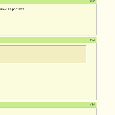
#22
Dzięki za poprawe
#23
#24