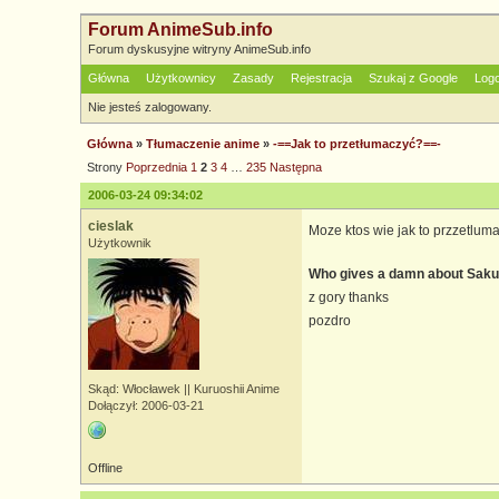
Forum AnimeSub.info
Forum dyskusyjne witryny AnimeSub.info
Główna
Użytkownicy
Zasady
Rejestracja
Szukaj z Google
Log
Nie jesteś zalogowany.
Główna
»
Tłumaczenie anime
»
-==Jak to przetłumaczyć?==-
Strony
Poprzednia
1
2
3
4
…
235
Następna
2006-03-24 09:34:02
cieslak
Moze ktos wie jak to przzetluma
Użytkownik
Who gives a damn about Saku
z gory thanks
pozdro
Skąd: Włocławek || Kuruoshii Anime
Dołączył: 2006-03-21
Offline