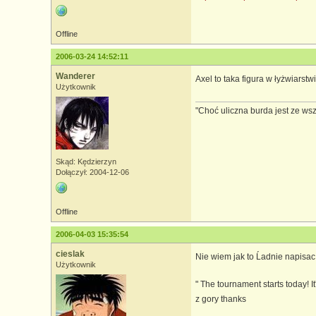
Offline
2006-03-24 14:52:11
Wanderer
Axel to taka figura w łyżwiarst
Użytkownik
"Choć uliczna burda jest ze ws
Skąd: Kędzierzyn
Dołączył: 2004-12-06
Offline
2006-04-03 15:35:54
cieslak
Nie wiem jak to Ĺadnie napisa
Użytkownik
" The tournament starts today! I
z gory thanks