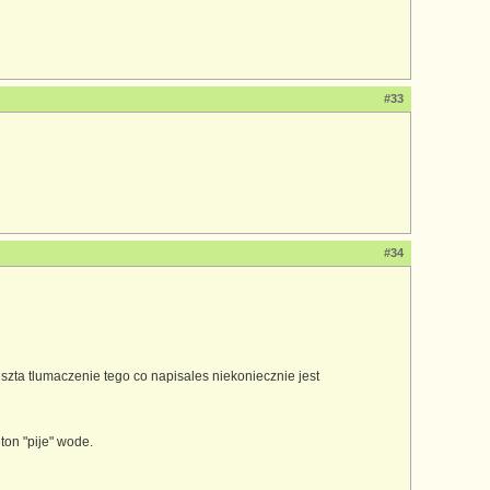
#33
#34
szta tlumaczenie tego co napisales niekoniecznie jest
on "pije" wode.