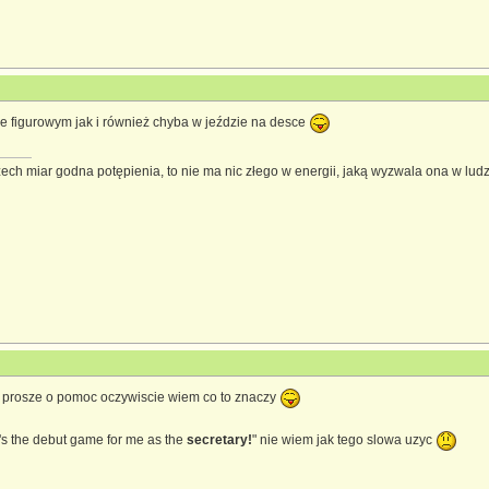
wie figurowym jak i również chyba w jeździe na desce
zech miar godna potępienia, to nie ma nic złego w energii, jaką wyzwala ona w lud
c prosze o pomoc oczywiscie wiem co to znaczy
t's the debut game for me as the
secretary!
" nie wiem jak tego slowa uzyc