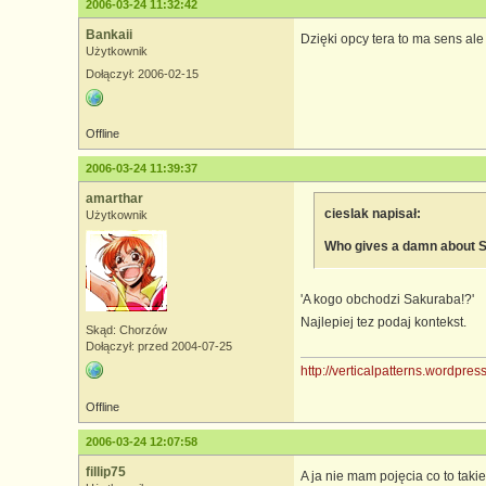
2006-03-24 11:32:42
Bankaii
Dzięki opcy tera to ma sens a
Użytkownik
Dołączył: 2006-02-15
Offline
2006-03-24 11:39:37
amarthar
cieslak napisał:
Użytkownik
Who gives a damn about 
'A kogo obchodzi Sakuraba!?'
Najlepiej tez podaj kontekst.
Skąd: Chorzów
Dołączył: przed 2004-07-25
http://verticalpatterns.wordpre
Offline
2006-03-24 12:07:58
fillip75
A ja nie mam pojęcia co to taki