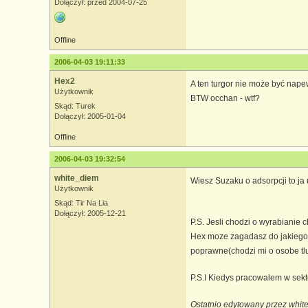
Dołączył: przed 2004-07-25
Offline
2006-04-03 19:11:33
Hex2
A ten turgor nie może być nap
Użytkownik
BTW occhan - wtf?
Skąd: Turek
Dołączył: 2005-01-04
Offline
2006-04-03 19:32:54
white_diem
Wiesz Suzaku o adsorpcji to ja 
Użytkownik
Skąd: Tir Na Lia
Dołączył: 2005-12-21
P.S. Jesli chodzi o wyrabianie 
Hex moze zagadasz do jakiegos 
poprawne(chodzi mi o osobe tl
P.S.I Kiedys pracowalem w sek
Ostatnio edytowany przez whit