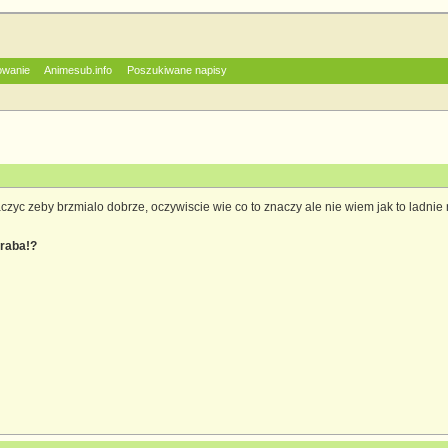
owanie
Animesub.info
Poszukiwane napisy
czyc zeby brzmialo dobrze, oczywiscie wie co to znaczy ale nie wiem jak to ladnie
raba!?