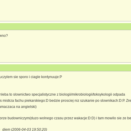
ewno?
uczylem sie sporo i ciagle kontynuuje:P
chleba to slownictwo specjalistyczne z biologii/mikrobiologii/toksykologii odpada
mistrza fachu piekarskiego:D bedzie prosciej niz szukanie po slownikach:D:P. Zre
umaczaca na angielski)
torze budowniczym(duzo wolnego czasu przez wakacje:D:D) i tam mowilo sie ze bet
e_diem (2006-04-03 19:50:20)