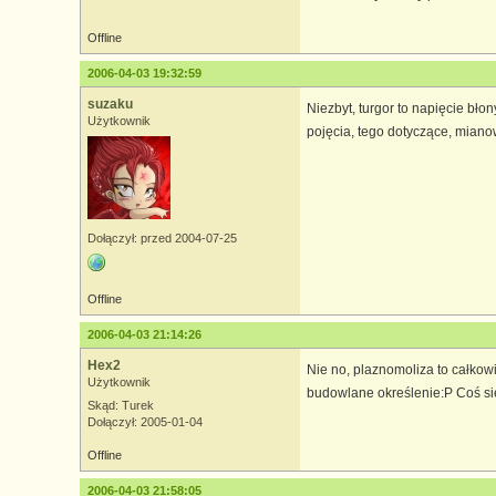
Offline
2006-04-03 19:32:59
suzaku
Niezbyt, turgor to napięcie bł
Użytkownik
pojęcia, tego dotyczące, mianow
Dołączył: przed 2004-07-25
Offline
2006-04-03 21:14:26
Hex2
Nie no, plaznomoliza to całkowic
Użytkownik
budowlane określenie:P Coś się
Skąd: Turek
Dołączył: 2005-01-04
Offline
2006-04-03 21:58:05