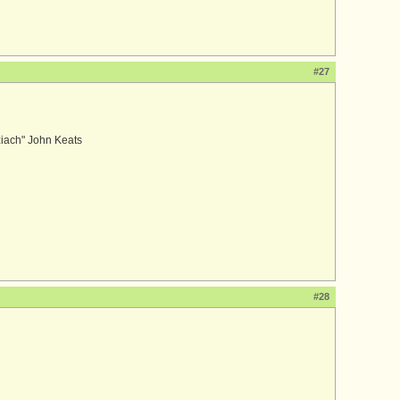
#27
ziach" John Keats
#28