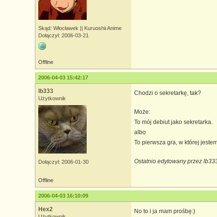
Skąd: Włocławek || Kuruoshii Anime
Dołączył: 2006-03-21
Offline
2006-04-03 15:42:17
lb333
Chodzi o sekretarkę, tak?
Użytkownik
Może:
To mój debiut jako sekretarka.
albo
To pierwsza gra, w której jeste
Ostatnio edytowany przez lb33
Dołączył: 2006-01-30
Offline
2006-04-03 16:10:09
Hex2
No to i ja mam prośbę:)
Użytkownik