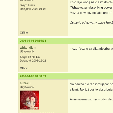
Kolo leje wodę na ciasto do ch
Skąd: Turek
"What water-absorbing power
Dołączył: 2005-01-04
Można powiedzieć "ale turgor!"
Ostatnio edytowany przez Hex2
Offline
2006-04-03 16:35:14
white_diem
może: "coż to za siła adsorbuj
Użytkownik
Skąd: Tir Na Lia
Dołączył: 2005-12-21
Offline
2006-04-03 18:58:03
suzaku
Na pewno nie "a
d
sorbująca" b
Użytkownik
z tym). Jak już coś to absorbu
A nie można usunąć wody i dać 