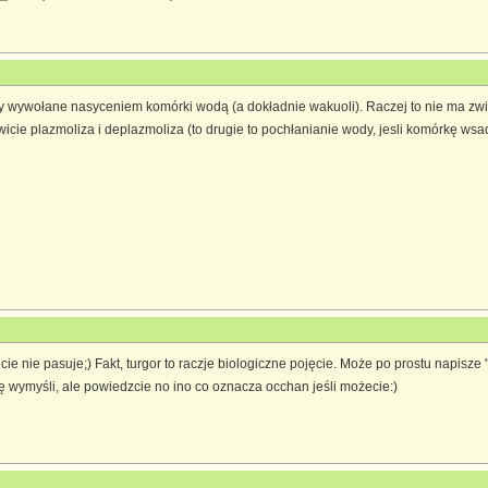
ony wywołane nasyceniem komórki wodą (a dokładnie wakuoli). Raczej to nie ma zwi
icie plazmoliza i deplazmoliza (to drugie to pochłanianie wody, jesli komórkę wsadz
ie nie pasuje;) Fakt, turgor to raczje biologiczne pojęcie. Może po prostu napisze "
 wymyśli, ale powiedzcie no ino co oznacza occhan jeśli możecie:)