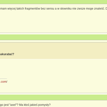
le mam więcej takich fragmentów bez sensu a w słowniku nie zwsze moge znaleść. 
Sakuraba!?
ss.com
/
ego jest "axel"? Ma ktoś jakieś pomysły?