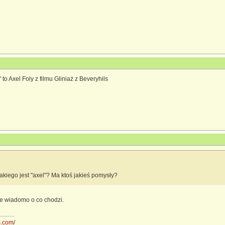
 to Axel Foly z filmu Gliniaż z Beveryhils
takiego jest "axel"? Ma ktoś jakieś pomysły?
ie wiadomo o co chodzi.
ss.com
/