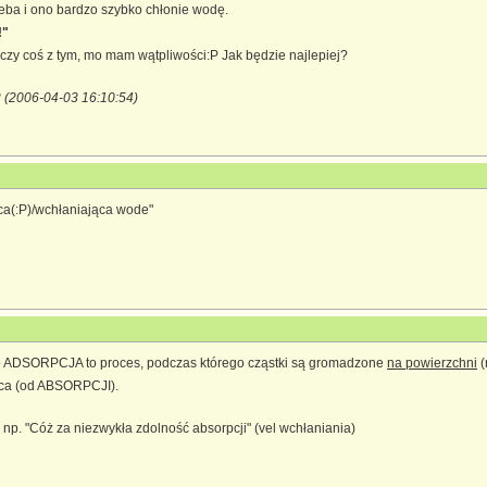
leba i ono bardzo szybko chłonie wodę.
!"
 czy coś z tym, mo mam wątpliwości:P Jak będzie najlepiej?
 (2006-04-03 16:10:54)
ąca(:P)/wchłaniająca wode"
o ADSORPCJA to proces, podczas którego cząstki są gromadzone
na powierzchni
(
jąca (od ABSORPCJI).
np. "Cóż za niezwykła zdolność absorpcji" (vel wchłaniania)