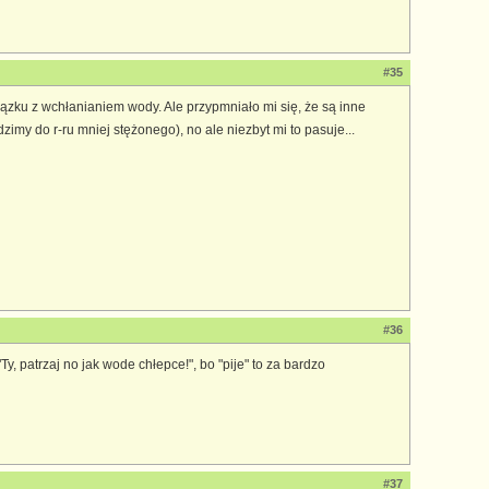
#35
ązku z wchłanianiem wody. Ale przypmniało mi się, że są inne
imy do r-ru mniej stężonego), no ale niezbyt mi to pasuje...
#36
Ty, patrzaj no jak wode chłepce!", bo "pije" to za bardzo
#37