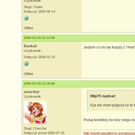
Użytkownik
Skąd: Chełm
Dołączył: 2005-08-14
Offline
2006-03-24 12:14:56
Bankaii
Jedyne co mi się kojaży z "Axel"
Użytkownik
Dołączył: 2006-02-15
Offline
2006-03-24 12:18:06
amarthar
fillip75 napisał:
Użytkownik
A ja nie mam pojęcia co to 
Podaj kontekst, bo bez niego n
Skąd: Chorzów
Dołączył: przed 2004-07-25
http://verticalpatterns.wordpre