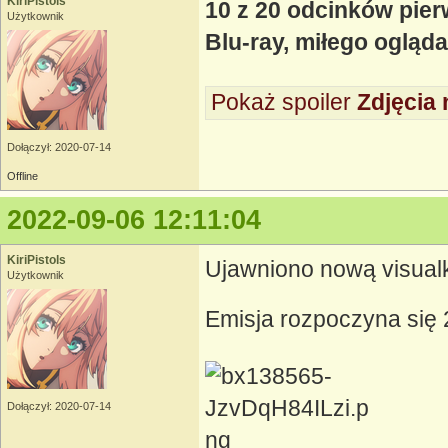
KiriPistols
10 z 20 odcinków pier
Użytkownik
Blu-ray, miłego ogląda
Pokaż spoiler
Zdjęcia 
Dołączył: 2020-07-14
Offline
2022-09-06 12:11:04
KiriPistols
Ujawniono nową visual
Użytkownik
Emisja rozpoczyna się 
Dołączył: 2020-07-14