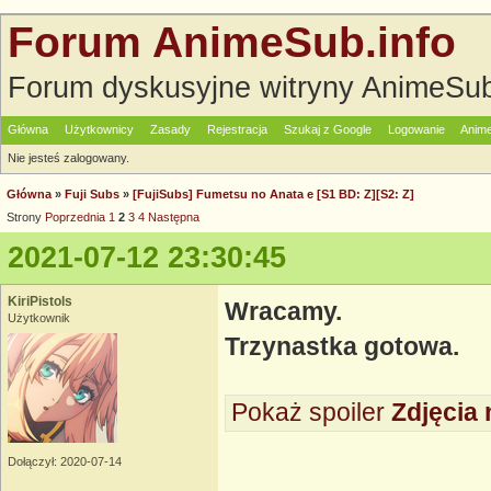
Forum AnimeSub.info
Forum dyskusyjne witryny AnimeSub
Główna
Użytkownicy
Zasady
Rejestracja
Szukaj z Google
Logowanie
Anime
Nie jesteś zalogowany.
Główna
»
Fuji Subs
»
[FujiSubs] Fumetsu no Anata e [S1 BD: Z][S2: Z]
Strony
Poprzednia
1
2
3
4
Następna
2021-07-12 23:30:45
KiriPistols
Wracamy.
Użytkownik
Trzynastka gotowa.
Pokaż spoiler
Zdjęcia 
Dołączył: 2020-07-14