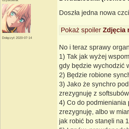
Użytkownik
Doszła jedna nowa czc
Pokaż spoiler
Zdjęcia 
Dołączył: 2020-07-14
No i teraz sprawy organ
1) Tak jak wyżej wspom
gdy będzie wychodzić 
2) Będzie robione syn
3) Jako że synchro pod
zrezygnuję z softsubów,
4) Co do podmieniania 
zrezygnuję, albo w mia
jak robić bo stanęli na 1