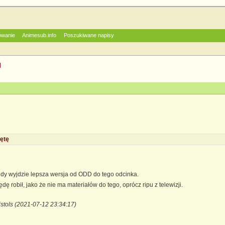
owanie
Animesub.info
Poszukiwane napisy
]
ętę
gdy wyjdzie lepsza wersja od ODD do tego odcinka.
robił, jako że nie ma materiałów do tego, oprócz ripu z telewizji.
istols (2021-07-12 23:34:17)