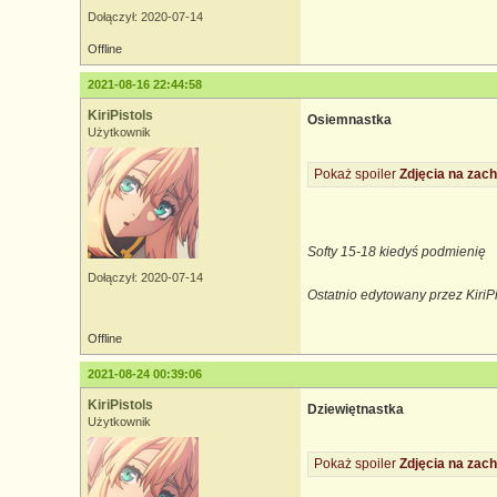
Dołączył: 2020-07-14
Offline
2021-08-16 22:44:58
KiriPistols
Osiemnastka
Użytkownik
Pokaż spoiler
Zdjęcia na zach
Softy 15-18 kiedyś podmienię
Dołączył: 2020-07-14
Ostatnio edytowany przez KiriP
Offline
2021-08-24 00:39:06
KiriPistols
Dziewiętnastka
Użytkownik
Pokaż spoiler
Zdjęcia na zach