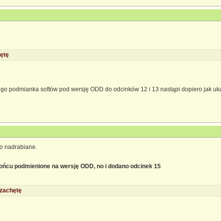
ętę
tego podmianka softów pod wersję ODD do odcinków 12 i 13 nastąpi dopiero jak ukaż
ko nadrabiane.
 końcu podmienione na wersję ODD, no i dodano odcinek 15
 zachętę