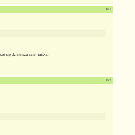
#22
e się dzisiejsza czternastka.
#23