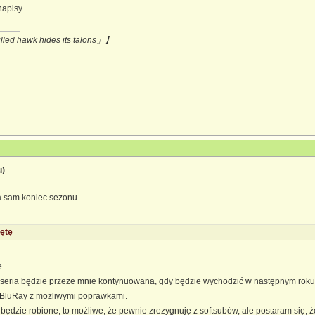
napisy.
hawk hides its talons」】
u)
a sam koniec sezonu.
ętę
e.
 seria będzie przeze mnie kontynuowana, gdy będzie wychodzić w następnym roku
 BluRay z możliwymi poprawkami.
będzie robione, to możliwe, że pewnie zrezygnuję z softsubów, ale postaram się, ż