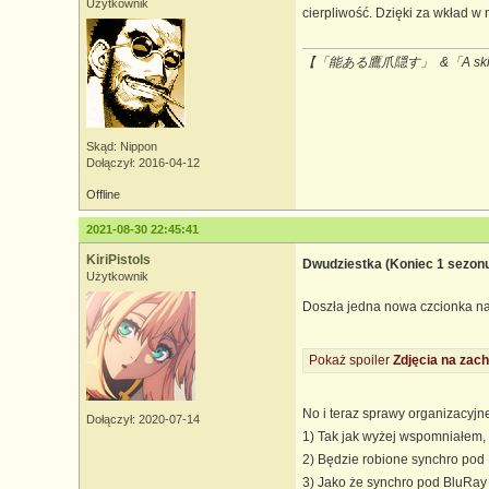
Użytkownik
cierpliwość. Dzięki za wkład w 
【「能ある鷹爪隠す」 &「A skilled 
Skąd: Nippon
Dołączył: 2016-04-12
Offline
2021-08-30 22:45:41
KiriPistols
Dwudziestka (Koniec 1 sezon
Użytkownik
Doszła jedna nowa czcionka n
Pokaż spoiler
Zdjęcia na zach
No i teraz sprawy organizacyjn
Dołączył: 2020-07-14
1) Tak jak wyżej wspomniałem,
2) Będzie robione synchro pod
3) Jako że synchro pod BluRay 