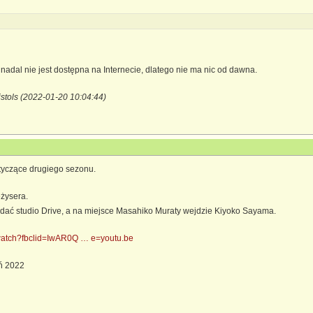
 nadal nie jest dostępna na Internecie, dlatego nie ma nic od dawna.
istols (2022-01-20 10:04:44)
tyczące drugiego sezonu.
eżysera.
dać studio Drive, a na miejsce Masahiko Muraty wejdzie Kiyoko Sayama.
/watch?fbclid=IwAR0Q … e=youtu.be
eń 2022