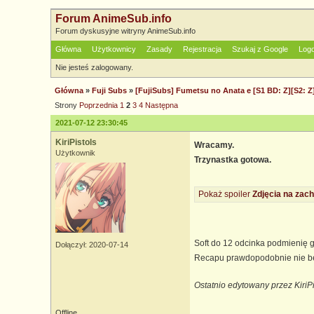
Forum AnimeSub.info
Forum dyskusyjne witryny AnimeSub.info
Główna
Użytkownicy
Zasady
Rejestracja
Szukaj z Google
Log
Nie jesteś zalogowany.
Główna
»
Fuji Subs
»
[FujiSubs] Fumetsu no Anata e [S1 BD: Z][S2: Z
Strony
Poprzednia
1
2
3
4
Następna
2021-07-12 23:30:45
KiriPistols
Wracamy.
Użytkownik
Trzynastka gotowa.
Pokaż spoiler
Zdjęcia na zach
Soft do 12 odcinka podmienię 
Dołączył: 2020-07-14
Recapu prawdopodobnie nie będę 
Ostatnio edytowany przez KiriP
Offline