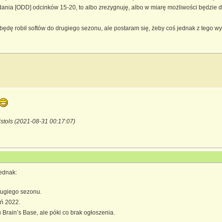
nia [ODD] odcinków 15-20, to albo zrezygnuję, albo w miarę możliwości będzie dod
będę robił softów do drugiego sezonu, ale postaram się, żeby coś jednak z tego wy
istols (2021-08-31 00:17:07)
jednak:
rugiego sezonu.
eń 2022.
rain’s Base, ale póki co brak ogłoszenia.