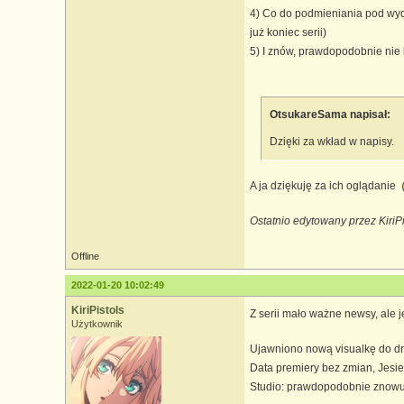
4) Co do podmieniania pod wyda
już koniec serii)
5) I znów, prawdopodobnie nie 
OtsukareSama napisał:
Dzięki za wkład w napisy.
A ja dziękuję za ich oglądanie
Ostatnio edytowany przez KiriP
Offline
2022-01-20 10:02:49
KiriPistols
Z serii mało ważne newsy, ale 
Użytkownik
Ujawniono nową visualkę do d
Data premiery bez zmian, Jesi
Studio: prawdopodobnie znowu B