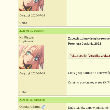
Dołączył: 2020-07-14
Offline
2021-08-30 16:25:47
KiriPistols
Zapowiedziano drugi sezon ser
Użytkownik
Premiera Jesienią 2022
Pokaż spoiler
Visualka z okaz
Cieszę się bardzo no i oczywiś
Dołączył: 2020-07-14
Ostatnio edytowany przez KiriP
Offline
2021-08-30 18:43:29
OtsukareSama
Dużo tytułów zapowiada kolejne 