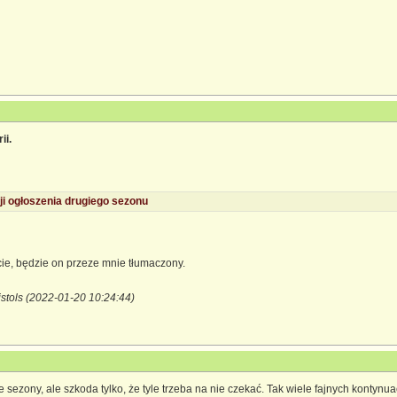
ii.
ji ogłoszenia drugiego sezonu
cie, będzie on przeze mnie tłumaczony.
istols (2022-01-20 10:24:44)
sezony, ale szkoda tylko, że tyle trzeba na nie czekać. Tak wiele fajnych kontynuacj