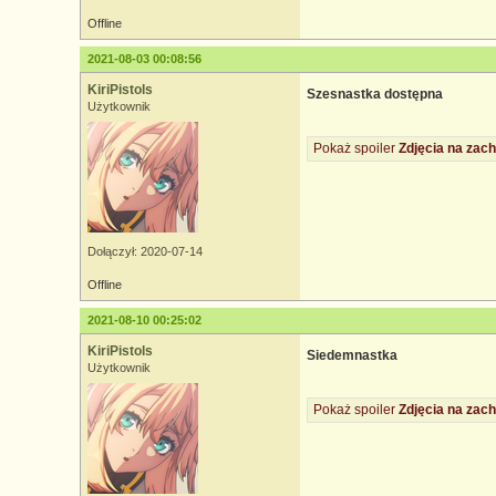
Offline
2021-08-03 00:08:56
KiriPistols
Szesnastka dostępna
Użytkownik
Pokaż spoiler
Zdjęcia na zach
Dołączył: 2020-07-14
Offline
2021-08-10 00:25:02
KiriPistols
Siedemnastka
Użytkownik
Pokaż spoiler
Zdjęcia na zach