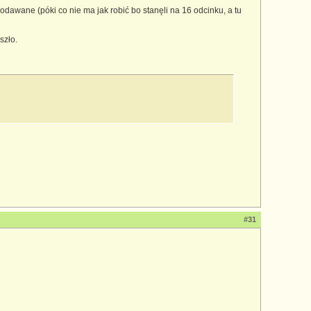
awane (póki co nie ma jak robić bo stanęli na 16 odcinku, a tu
szło.
#31