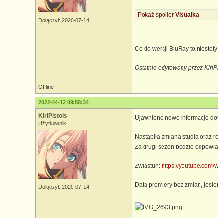
Pokaż spoiler
Visualka
Dołączył: 2020-07-14
Co do wersji BluRay to niestety
Ostatnio edytowany przez KiriP
Offline
2022-04-12 09:58:34
KiriPistols
Ujawniono nowe informacje do
Użytkownik
Nastąpiła zmiana studia oraz r
Za drugi sezon będzie odpowia
Zwiastun:
https://youtube.com
Data premiery bez zmian, jesi
Dołączył: 2020-07-14