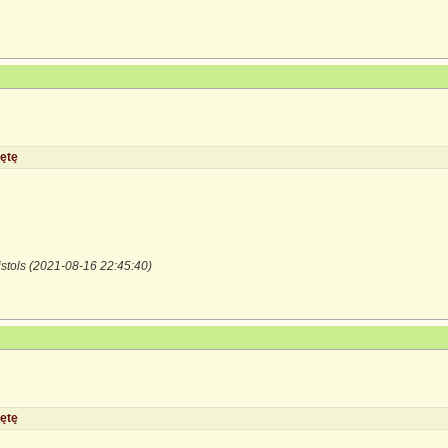
ętę
istols (2021-08-16 22:45:40)
ętę