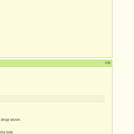
#30
 drugi sezon.
eby były.