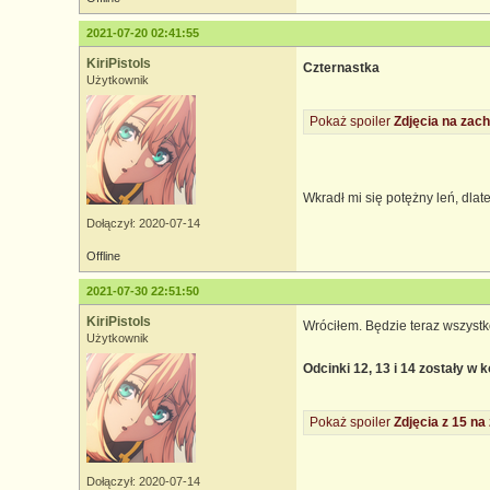
2021-07-20 02:41:55
KiriPistols
Czternastka
Użytkownik
Pokaż spoiler
Zdjęcia na zach
Wkradł mi się potężny leń, dla
Dołączył: 2020-07-14
Offline
2021-07-30 22:51:50
KiriPistols
Wróciłem. Będzie teraz wszyst
Użytkownik
Odcinki 12, 13 i 14 zostały w
Pokaż spoiler
Zdjęcia z 15 na
Dołączył: 2020-07-14