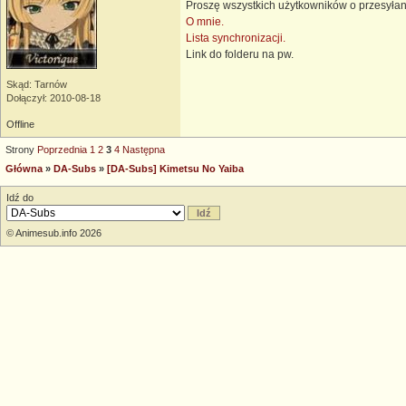
Proszę wszystkich użytkowników o przesyłan
O mnie.
Lista synchronizacji.
Link do folderu na pw.
Skąd: Tarnów
Dołączył: 2010-08-18
Offline
Strony
Poprzednia
1
2
3
4
Następna
Główna
»
DA-Subs
»
[DA-Subs] Kimetsu No Yaiba
Idź do
© Animesub.info 2026