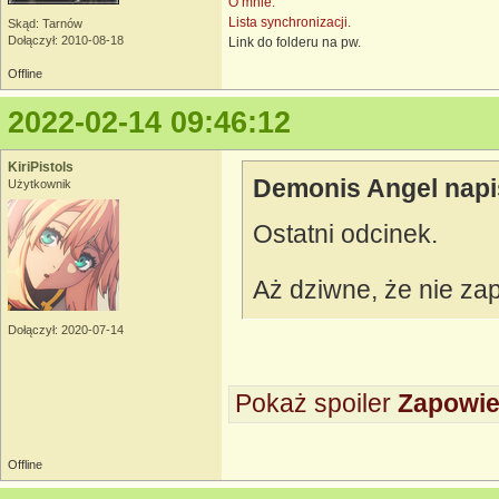
O mnie.
Lista synchronizacji.
Skąd: Tarnów
Dołączył: 2010-08-18
Link do folderu na pw.
Offline
2022-02-14 09:46:12
KiriPistols
Demonis Angel napi
Użytkownik
Ostatni odcinek.
Aż dziwne, że nie za
Dołączył: 2020-07-14
Pokaż spoiler
Zapowied
Offline