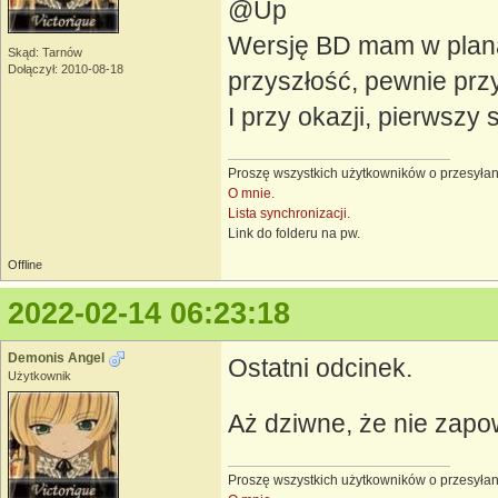
@Up
Wersję BD mam w plana
Skąd: Tarnów
Dołączył: 2010-08-18
przyszłość, pewnie przy
I przy okazji, pierwszy 
Proszę wszystkich użytkowników o przesyłan
O mnie.
Lista synchronizacji.
Link do folderu na pw.
Offline
2022-02-14 06:23:18
Demonis Angel
Ostatni odcinek.
Użytkownik
Aż dziwne, że nie zapo
Proszę wszystkich użytkowników o przesyłan