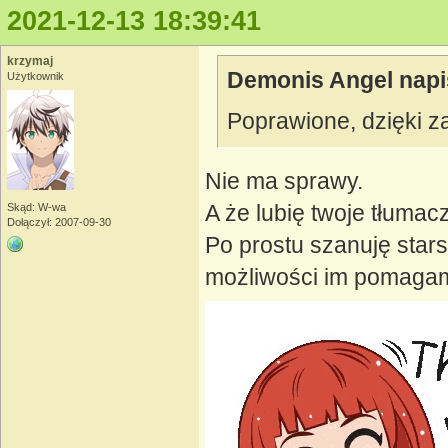
2021-12-13 18:39:41
krzymaj
Demonis Angel napi
Użytkownik
Poprawione, dzięki z
Nie ma sprawy.
A że lubię twoje tłumacz
Skąd: W-wa
Dołączył: 2007-09-30
Po prostu szanuję star
możliwości im pomagam,