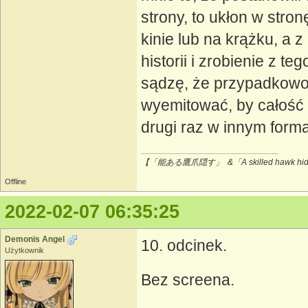
strony, to ukłon w stron
kinie lub na krążku, a z
historii i zrobienie z 
sądzę, że przypadkowo wy
wyemitować, by całość 
drugi raz w innym forma
【「能ある鷹爪隠す」 &「A skilled hawk hides
Offline
2022-02-07 06:35:25
Demonis Angel
10. odcinek.
Użytkownik
Bez screena.