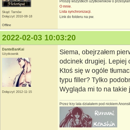
Proszę wszystkich użytkowników o przesyłan
O mnie.
Lista synchronizacji.
Skąd: Tarnów
Dołączył: 2010-08-18
Link do folderu na pw.
Offline
2022-02-03 10:03:20
DanteBanKai
Siema, obejrzałem pierw
Użytkownik
odcinek drugiej. Lepiej 
Ktoś się w ogóle tłumacz
typu filler? Tylko podo
Wygląda mi to na taki
Dołączył: 2012-11-15
Przez trzy lata działałem pod nickiem Anonsi