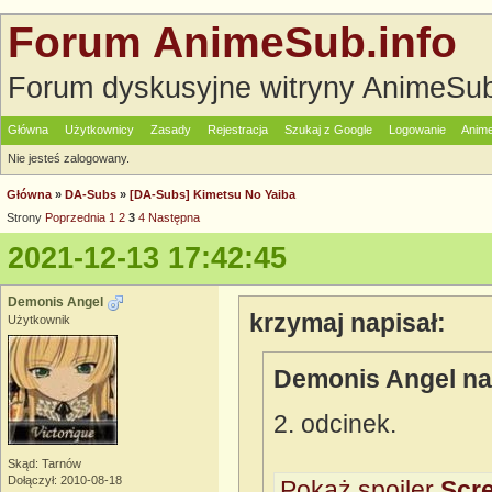
Forum AnimeSub.info
Forum dyskusyjne witryny AnimeSub
Główna
Użytkownicy
Zasady
Rejestracja
Szukaj z Google
Logowanie
Anime
Nie jesteś zalogowany.
Główna
»
DA-Subs
»
[DA-Subs] Kimetsu No Yaiba
Strony
Poprzednia
1
2
3
4
Następna
2021-12-13 17:42:45
Demonis Angel
krzymaj napisał:
Użytkownik
Demonis Angel na
2. odcinek.
Skąd: Tarnów
Dołączył: 2010-08-18
Pokaż spoiler
Scre