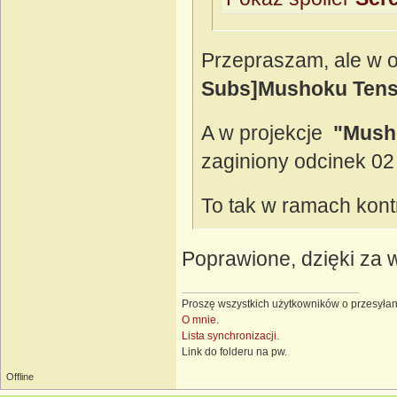
Przepraszam, ale w o
Subs]Mushoku Tensei
A w projekcje
"Mushok
zaginiony odcinek 02
To tak w ramach kont
Poprawione, dzięki za 
Proszę wszystkich użytkowników o przesyłan
O mnie.
Lista synchronizacji.
Link do folderu na pw.
Offline