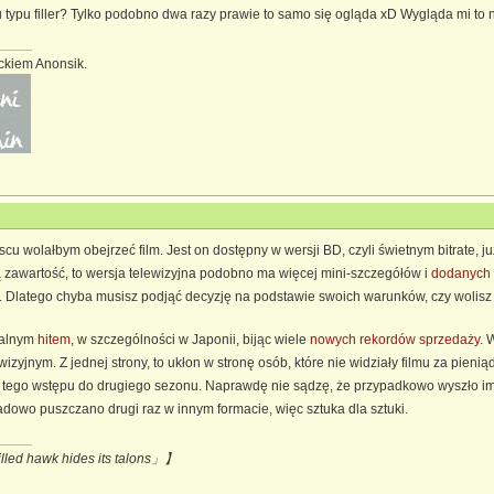
ilmu typu filler? Tylko podobno dwa razy prawie to samo się ogląda xD Wygląda mi 
ickiem Anonsik.
scu wolałbym obejrzeć film. Jest on dostępny w wersji BD, czyli świetnym bitrate,
zawartość, to wersja telewizyjna podobno ma więcej mini-szczegółów i
dodanych 
. Dlatego chyba musisz podjąć decyzję na podstawie swoich warunków, czy wolisz g
talnym
hitem
, w szczególności w Japonii, bijąc wiele
nowych rekordów sprzedaży
. 
zyjnym. Z jednej strony, to ukłon w stronę osób, które nie widziały filmu za pieniąd
e z tego wstępu do drugiego sezonu. Naprawdę nie sądzę, że przypadkowo wyszło im l
ładowo puszczano drugi raz w innym formacie, więc sztuka dla sztuki.
hawk hides its talons」】