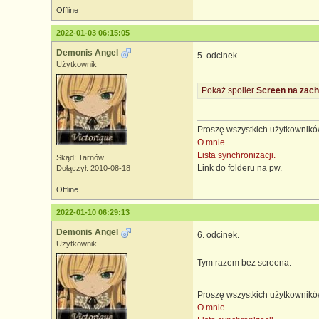
Offline
2022-01-03 06:15:05
Demonis Angel
5. odcinek.
Użytkownik
Pokaż spoiler
Screen na zach
Proszę wszystkich użytkowników
O mnie.
Lista synchronizacji.
Skąd: Tarnów
Link do folderu na pw.
Dołączył: 2010-08-18
Offline
2022-01-10 06:29:13
Demonis Angel
6. odcinek.
Użytkownik
Tym razem bez screena.
Proszę wszystkich użytkowników
O mnie.