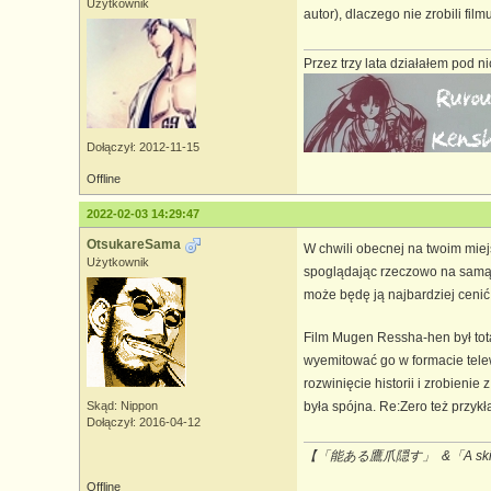
Użytkownik
autor), dlaczego nie zrobili f
Przez trzy lata działałem pod n
Dołączył: 2012-11-15
Offline
2022-02-03 14:29:47
OtsukareSama
W chwili obecnej na twoim miej
Użytkownik
spoglądając rzeczowo na samą 
może będę ją najbardziej cenić
Film Mugen Ressha-hen był to
wyemitować go w formacie telewi
rozwinięcie historii i zrobieni
była spójna. Re:Zero też przyk
Skąd: Nippon
Dołączył: 2016-04-12
【「能ある鷹爪隠す」 &「A skilled 
Offline