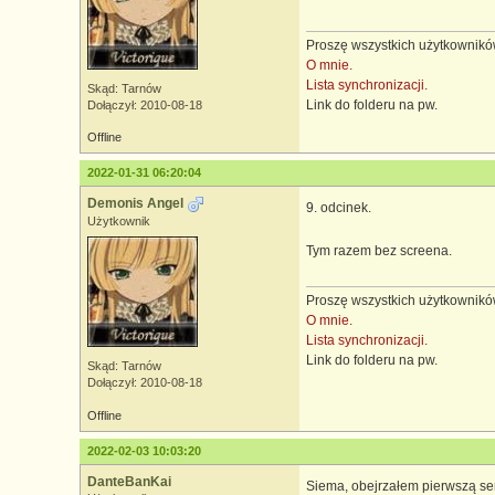
Proszę wszystkich użytkowników
O mnie.
Lista synchronizacji.
Skąd: Tarnów
Link do folderu na pw.
Dołączył: 2010-08-18
Offline
2022-01-31 06:20:04
Demonis Angel
9. odcinek.
Użytkownik
Tym razem bez screena.
Proszę wszystkich użytkowników
O mnie.
Lista synchronizacji.
Link do folderu na pw.
Skąd: Tarnów
Dołączył: 2010-08-18
Offline
2022-02-03 10:03:20
DanteBanKai
Siema, obejrzałem pierwszą seri