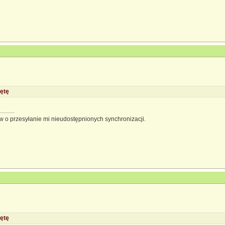
ętę
 o przesyłanie mi nieudostępnionych synchronizacji.
ętę