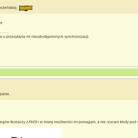
oleżeńskiej;
e.
 o przesyłanie mi nieudostępnionych synchronizacji.
panie.
legów-tłumaczy z ANSI i w miarę możliwości im pomagam, a nie rzucam kłody pod 