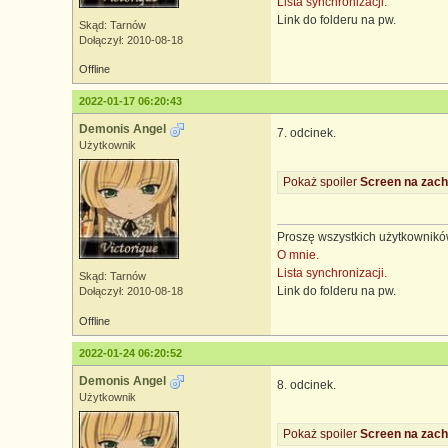
Lista synchronizacji.
Link do folderu na pw.
Skąd: Tarnów
Dołączył: 2010-08-18
Offline
2022-01-17 06:20:43
Demonis Angel
7. odcinek.
Użytkownik
Pokaż spoiler
Screen na zach
Proszę wszystkich użytkowników
O mnie.
Lista synchronizacji.
Skąd: Tarnów
Link do folderu na pw.
Dołączył: 2010-08-18
Offline
2022-01-24 06:20:52
Demonis Angel
8. odcinek.
Użytkownik
Pokaż spoiler
Screen na zach