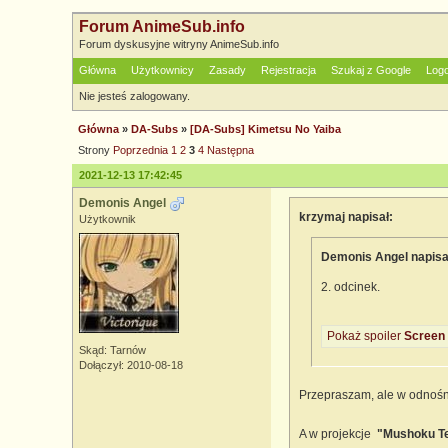
Forum AnimeSub.info
Forum dyskusyjne witryny AnimeSub.info
Główna
Użytkownicy
Zasady
Rejestracja
Szukaj z Google
Log
Nie jesteś zalogowany.
Główna
»
DA-Subs
»
[DA-Subs] Kimetsu No Yaiba
Strony
Poprzednia
1
2
3
4
Następna
2021-12-13 17:42:45
Demonis Angel
krzymaj napisał:
Użytkownik
Demonis Angel napisa
2. odcinek.
Pokaż spoiler
Screen 
Skąd: Tarnów
Dołączył: 2010-08-18
Przepraszam, ale w odnośni
A w projekcje
"Mushoku Ten