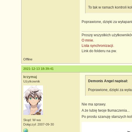
To tak w ramach kontroli k
Poprawione, dzięki za wyłapani
Proszę wszystkich użytkowników
O mnie.
Lista synchronizacji.
Link do folderu na pw.
Offline
2021-12-13 18:39:41
krzymaj
Demonis Angel napisał:
Użytkownik
Poprawione, dzięki za wyła
Nie ma sprawy.
A że lubię twoje tłumaczenia...
Po prostu szanuję starszych ko
Skąd: W-wa
Dołączył: 2007-09-30