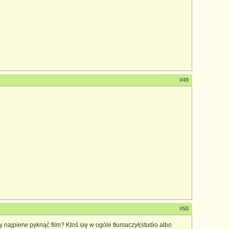
#49
#50
zy najpierw pyknąć film? Ktoś się w ogóle tłumaczył(studio albo