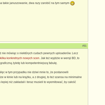
to na takie januszowanie, dwa razy zarobić na tym samym
#51
 już nie mówiąc o niektórych cudach pewnych uploaderów. Lecz
kilka konkretnych nowych scen
. Jak też wyjdzie w wersji BD, to
raficzną żyletę lub kompetentniejszą fabułę.
Więc w tym przypadku nie dziwi mnie to, że postanowili
ze w kinie lub na krążku, a z drugiej, to też szansa na minimalne
epiej niż zakładali i teraz musieli to wyemitować, by całość