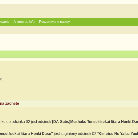
owanie
Animesub.info
Poszukiwane napisy
ł:
na zachętę
ku do odcinka 02 jest odcinek
[DA-Subs]Mushoku Tensei Isekai Ittara Honki Das
sei Isekai Ittara Honki Dasu"
jest zaginiony odcinek 02 "
Kimetsu No Yaiba Yuu