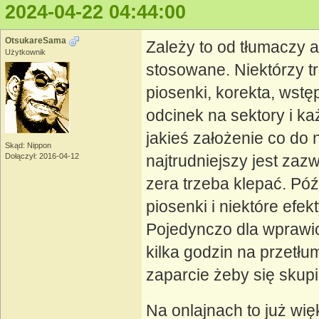
2024-04-22 04:44:00
OtsukareSama
Zależy to od tłumaczy a
Użytkownik
stosowane. Niektórzy tr
piosenki, korekta, wstę
odcinek na sektory i ka
jakieś założenie co do
Skąd: Nippon
Dołączył: 2016-04-12
najtrudniejszy jest zaz
zera trzeba klepać. Póź
piosenki i niektóre efek
Pojedynczo dla wprawio
kilka godzin na przetłu
zaparcie żeby się skupi
Na onlajnach to już wi