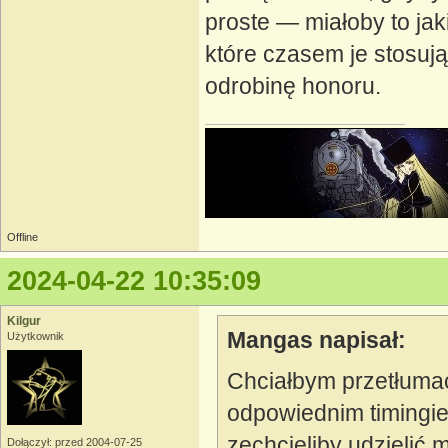
proste — miałoby to jak
które czasem je stosują
odrobinę honoru.
Offline
2024-04-22 10:35:09
Kilgur
Mangas napisał:
Użytkownik
Chciałbym przetłuma
odpowiednim timingi
zechcieliby udzielić
Dołączył: przed 2004-07-25