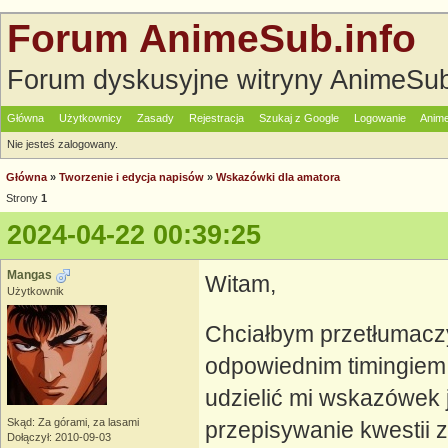
Forum AnimeSub.info
Forum dyskusyjne witryny AnimeSub
Główna
Użytkownicy
Zasady
Rejestracja
Szukaj z Google
Logowanie
Anime
Nie jesteś zalogowany.
Główna
»
Tworzenie i edycja napisów
»
Wskazówki dla amatora
Strony
1
2024-04-22 00:39:25
Mangas
Witam,
Użytkownik
Chciałbym przetłumacz
odpowiednim timingiem
udzielić mi wskazówek 
Skąd: Za górami, za lasami
przepisywanie kwestii z
Dołączył: 2010-09-03