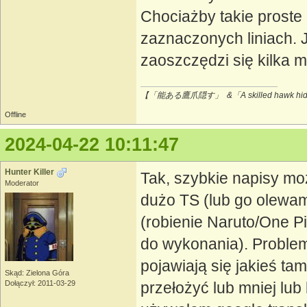
Chociażby takie proste
zaznaczonych liniach. 
zaoszczędzi się kilka m
【「能ある鷹爪隠す」 &「A skilled hawk hides
Offline
2024-04-22 10:11:47
Hunter Killer
Tak, szybkie napisy mo
Moderator
dużo TS (lub go olewam
(robienie Naruto/One Pi
do wykonania). Problem
pojawiają się jakieś t
Skąd: Zielona Góra
Dołączył: 2011-03-29
przełożyć lub mniej lub