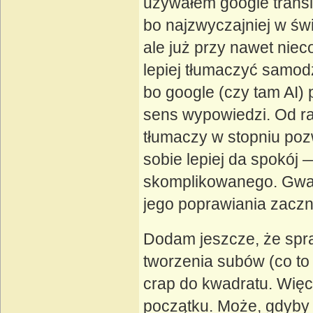
używałem google transl
bo najzwyczajniej w świ
ale już przy nawet nie
lepiej tłumaczyć samod
bo google (czy tam AI)
sens wypowiedzi. Od raz
tłumaczy w stopniu poz
sobie lepiej da spokój 
skomplikowanego. Gwara
jego poprawiania zaczn
Dodam jeszcze, że spr
tworzenia subów (co to s
crap do kwadratu. Więce
początku. Może, gdyby n