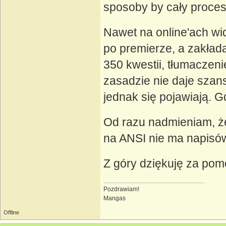
sposoby by cały proces
Nawet na online'ach wi
po premierze, a zakład
350 kwestii, tłumaczeni
zasadzie nie daje szans
jednak się pojawiają. G
Od razu nadmieniam, że
na ANSI nie ma napisów
Z góry dziękuję za pom
Pozdrawiam!
Mangas
Offline