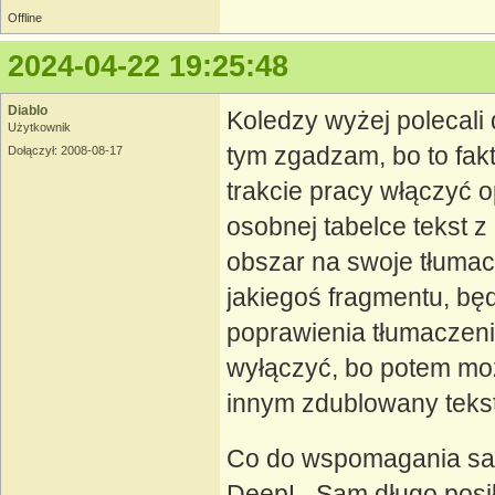
Offline
2024-04-22 19:25:48
Diablo
Koledzy wyżej polecali 
Użytkownik
tym zgadzam, bo to fak
Dołączył: 2008-08-17
trakcie pracy włączyć 
osobnej tabelce tekst z
obszar na swoje tłumac
jakiegoś fragmentu, bę
poprawienia tłumaczeni
wyłączyć, bo potem moż
innym zdublowany tekst
Co do wspomagania sam
DeepL. Sam długo posi