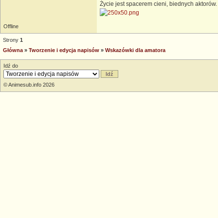
Życie jest spacerem cieni, biednych aktorów. 
Offline
Strony
1
Główna
»
Tworzenie i edycja napisów
»
Wskazówki dla amatora
Idź do
© Animesub.info 2026