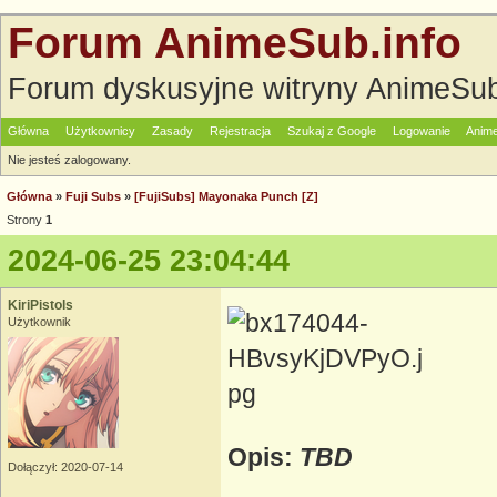
Forum AnimeSub.info
Forum dyskusyjne witryny AnimeSub
Główna
Użytkownicy
Zasady
Rejestracja
Szukaj z Google
Logowanie
Anime
Nie jesteś zalogowany.
Główna
»
Fuji Subs
»
[FujiSubs] Mayonaka Punch [Z]
Strony
1
2024-06-25 23:04:44
KiriPistols
Użytkownik
Opis:
TBD
Dołączył: 2020-07-14