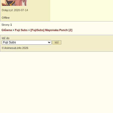
Dołączył: 2020-07-14
Offline
Strony
1
Główna
»
Fuji Subs
»
[FujiSubs] Mayonaka Punch [Z]
Idź do
© Animesub.info 2026