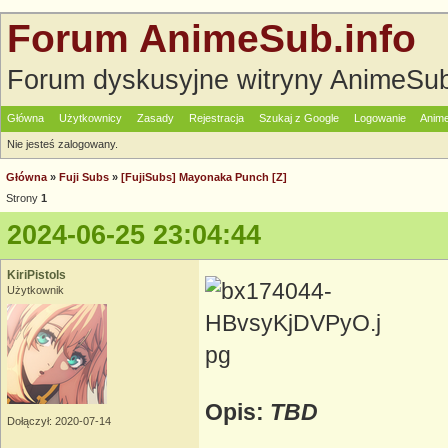
Forum AnimeSub.info
Forum dyskusyjne witryny AnimeSub
Główna
Użytkownicy
Zasady
Rejestracja
Szukaj z Google
Logowanie
Anime
Nie jesteś zalogowany.
Główna
»
Fuji Subs
»
[FujiSubs] Mayonaka Punch [Z]
Strony
1
2024-06-25 23:04:44
KiriPistols
Użytkownik
Opis:
TBD
Dołączył: 2020-07-14