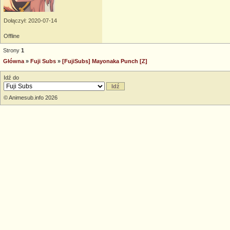
Dołączył: 2020-07-14
Offline
Strony
1
Główna
»
Fuji Subs
»
[FujiSubs] Mayonaka Punch [Z]
Idź do
© Animesub.info 2026