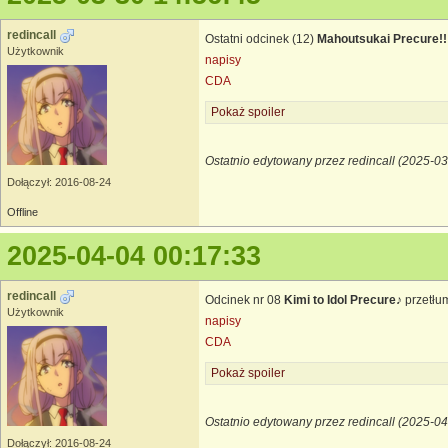
redincall
Ostatni odcinek (12)
Mahoutsukai Precure!!
Użytkownik
napisy
CDA
Pokaż spoiler
Ostatnio edytowany przez redincall (2025-03
Dołączył: 2016-08-24
Offline
2025-04-04 00:17:33
redincall
Odcinek nr 08
Kimi to Idol Precure♪
przetłu
Użytkownik
napisy
CDA
Pokaż spoiler
Ostatnio edytowany przez redincall (2025-04
Dołączył: 2016-08-24