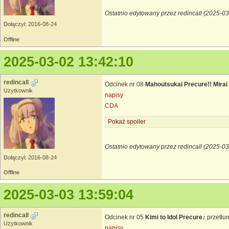
Ostatnio edytowany przez redincall (2025-03
Dołączył: 2016-08-24
Offline
2025-03-02 13:42:10
redincall
Odcinek nr 08
Mahoutsukai Precure!! Mirai
Użytkownik
napisy
CDA
Pokaż spoiler
Ostatnio edytowany przez redincall (2025-03
Dołączył: 2016-08-24
Offline
2025-03-03 13:59:04
redincall
Odcinek nr 05
Kimi to Idol Precure♪
przetłu
Użytkownik
napisy