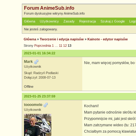
Forum AnimeSub.info
Forum dyskusyjne witryny AnimeSub.info
Główna
Użytkownicy
Zasady
Rejestracja
Szukaj z Google
Log
Nie jesteś zalogowany.
Główna
»
Tworzenie i edycja napisów
»
Kainote - edytor napisów
Strony
Poprzednia
1
…
11
12
13
2023-01-01 16:34:22
Mark
Nie, mam więcej pomysłów, bo 
Użytkownik
Skąd: Radzyń Podlaski
Dołączył: 2008-07-13
Offline
2023-01-25 23:37:59
toooomelo
Kochani!
Użytkownik
Mam pytanie odnośnie skrótu k
Przypomnijcie mi, jaki jest skr
Mam zatrzymane wideo (tu: 21795
Chciałbym za pomocą klawiatur