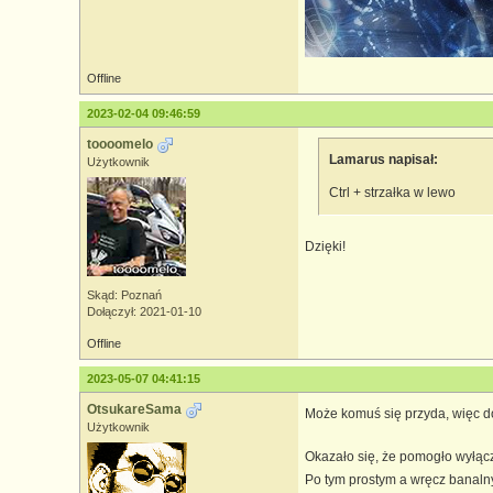
"Nie wiem o co w tym chodzi bo
Offline
2023-02-04 09:46:59
toooomelo
Lamarus napisał:
Użytkownik
Ctrl + strzałka w lewo
Dzięki!
Skąd: Poznań
Dołączył: 2021-01-10
Offline
2023-05-07 04:41:15
OtsukareSama
Może komuś się przyda, więc d
Użytkownik
Okazało się, że pomogło wyłącz
Po tym prostym a wręcz banaln