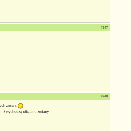
#247
#248
owych zmian.
 niż wychodzą oficjalne zmiany.