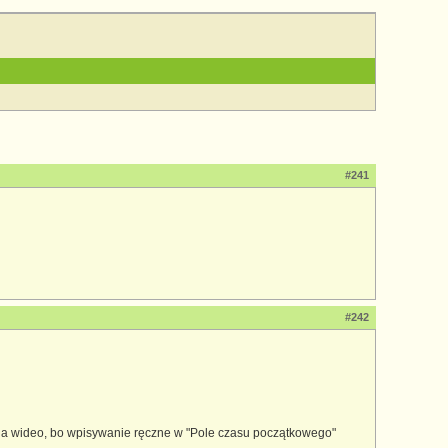
#241
#242
 na wideo, bo wpisywanie ręczne w "Pole czasu początkowego"