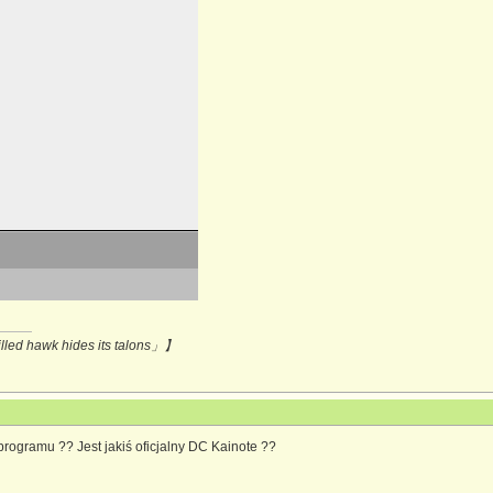
hawk hides its talons」】
rogramu ?? Jest jakiś oficjalny DC Kainote ??