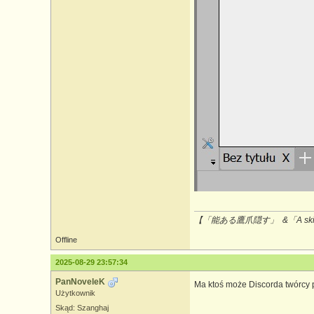
【「能ある鷹爪隠す」 &「A skilled 
Offline
2025-08-29 23:57:34
PanNoveleK
Ma ktoś może Discorda twórcy p
Użytkownik
Skąd: Szanghaj