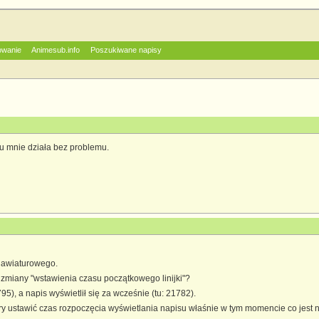
owanie
Animesub.info
Poszukiwane napisy
u mnie działa bez problemu.
lawiaturowego.
ót zmiany "wstawienia czasu początkowego linijki"?
), a napis wyświetlił się za wcześnie (tu: 21782).
y ustawić czas rozpoczęcia wyświetlania napisu właśnie w tym momencie co jest