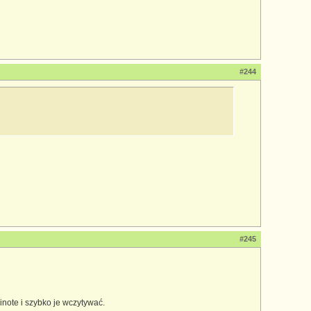
#244
#245
note i szybko je wczytywać.