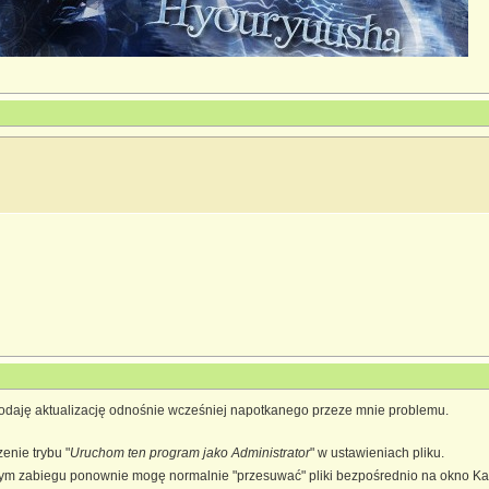
 to nie ma najmniejszego sensu." - Ken-chan
odaję aktualizację odnośnie wcześniej napotkanego przeze mnie problemu.
enie trybu "
Uruchom ten program jako Administrator
" w ustawieniach pliku.
ym zabiegu ponownie mogę normalnie "przesuwać" pliki bezpośrednio na okno Kai