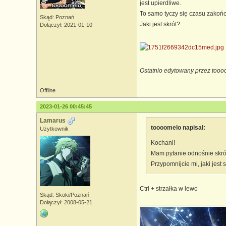
jest upierdliwe.
To samo tyczy się czasu zakońc
Skąd: Poznań
Jaki jest skrót?
Dołączył: 2021-01-10
Ostatnio edytowany przez tooo
Offline
2023-01-26 00:45:45
Lamarus
toooomelo napisał:
Użytkownik
Kochani!
Mam pytanie odnośnie skró
Przypomnijcie mi, jaki jest
Ctrl + strzałka w lewo
Skąd: Skoki/Poznań
Dołączył: 2008-05-21