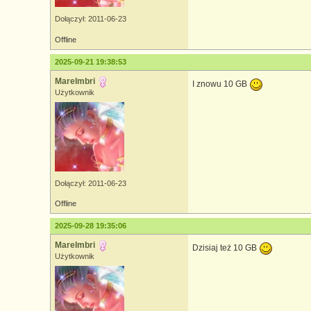
Dołączył: 2011-06-23
Offline
2025-09-21 19:38:53
MareImbri
I znowu 10 GB
Użytkownik
Dołączył: 2011-06-23
Offline
2025-09-28 19:35:06
MareImbri
Dzisiaj też 10 GB
Użytkownik