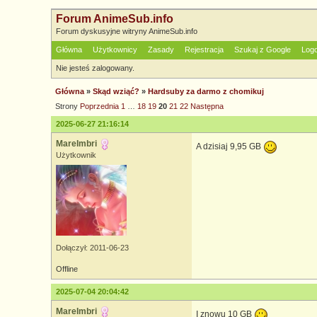
Forum AnimeSub.info
Forum dyskusyjne witryny AnimeSub.info
Główna
Użytkownicy
Zasady
Rejestracja
Szukaj z Google
Log
Nie jesteś zalogowany.
Główna
»
Skąd wziąć?
»
Hardsuby za darmo z chomikuj
Strony
Poprzednia
1
…
18
19
20
21
22
Następna
2025-06-27 21:16:14
MareImbri
A dzisiaj 9,95 GB
Użytkownik
Dołączył: 2011-06-23
Offline
2025-07-04 20:04:42
MareImbri
I znowu 10 GB