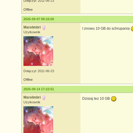
Dołączył: 2011-06-23
Offline
2025-09-07 09:16:00
MareImbri
I znowu 10 GB do schrupania
Użytkownik
Dołączył: 2011-06-23
Offline
2025-09-14 17:22:51
MareImbri
Dzisiaj tez 10 GB
Użytkownik