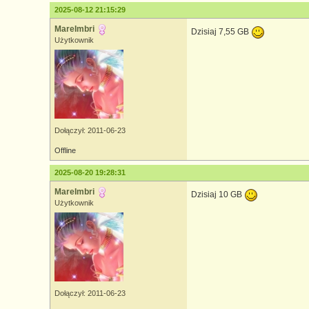
2025-08-12 21:15:29
MareImbri
Dzisiaj 7,55 GB
Użytkownik
Dołączył: 2011-06-23
Offline
2025-08-20 19:28:31
MareImbri
Dzisiaj 10 GB
Użytkownik
Dołączył: 2011-06-23