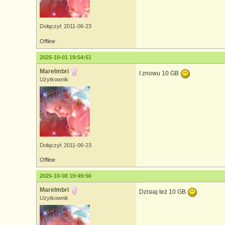
Dołączył: 2011-06-23
Offline
2025-10-01 19:54:51
MareImbri
I znowu 10 GB
Użytkownik
Dołączył: 2011-06-23
Offline
2025-10-08 19:49:56
MareImbri
Dzisiaj też 10 GB
Użytkownik