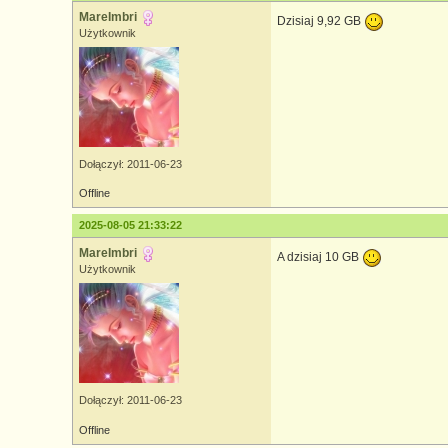
MareImbri
Dzisiaj 9,92 GB
Użytkownik
Dołączył: 2011-06-23
Offline
2025-08-05 21:33:22
MareImbri
A dzisiaj 10 GB
Użytkownik
Dołączył: 2011-06-23
Offline