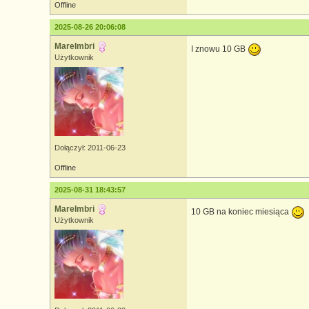
Offline
2025-08-26 20:06:08
MareImbri
I znowu 10 GB
Użytkownik
Dołączył: 2011-06-23
Offline
2025-08-31 18:43:57
MareImbri
10 GB na koniec miesiąca
Użytkownik