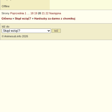
Offline
Strony
Poprzednia
1
…
18
19
20
21
22
Następna
Główna
»
Skąd wziąć?
»
Hardsuby za darmo z chomikuj
Idź do
© Animesub.info 2026