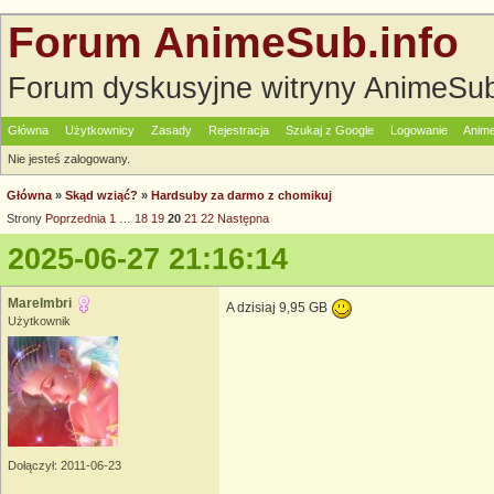
Forum AnimeSub.info
Forum dyskusyjne witryny AnimeSub
Główna
Użytkownicy
Zasady
Rejestracja
Szukaj z Google
Logowanie
Anime
Nie jesteś zalogowany.
Główna
»
Skąd wziąć?
»
Hardsuby za darmo z chomikuj
Strony
Poprzednia
1
…
18
19
20
21
22
Następna
2025-06-27 21:16:14
MareImbri
A dzisiaj 9,95 GB
Użytkownik
Dołączył: 2011-06-23