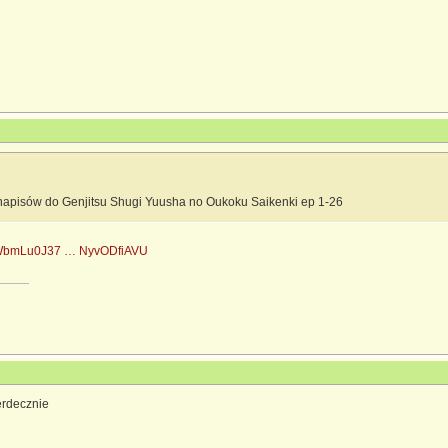
apisów do Genjitsu Shugi Yuusha no Oukoku Saikenki ep 1-26
AS#WbmLu0J37 … NyvODfiAVU
erdecznie