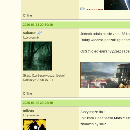
Offline
2026-01-11 20:50:19
sabaton
Jednak udało mi się znaleźć k
Użytkownik
Dobry wieczór, poszukuję dobrej
Ostatnio edytowany przez saba
Skąd: Czyżeśpiwoszynióskol
Dołączył: 2008-07-21
Offline
2026-01-20 20:22:40
milvus
A czy może do :
Użytkownik
Lv2 kara Cheat datta Moto Yuus
znalazło by się?