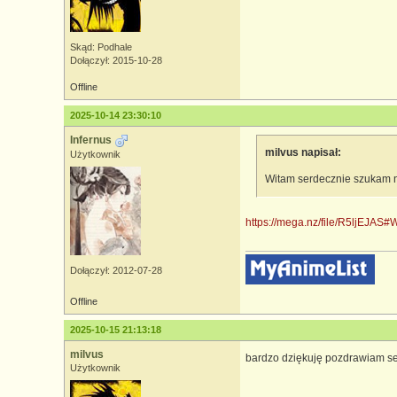
Skąd: Podhale
Dołączył: 2015-10-28
Offline
2025-10-14 23:30:10
Infernus
milvus napisał:
Użytkownik
Witam serdecznie szukam n
https://mega.nz/file/R5ljEJ
Dołączył: 2012-07-28
Offline
2025-10-15 21:13:18
milvus
bardzo dziękuję pozdrawiam s
Użytkownik