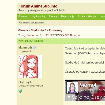
Forum AnimeSub.info
Forum dyskusyjne witryny AnimeSub.info
Główna
Użytkownicy
Zasady
Rejestracja
Szukaj z Google
Log
Nie jesteś zalogowany.
Główna
»
Skąd wziąć?
»
Poszukuję
Strony
Poprzednia
1
…
361
362
363
364
365
Następna
2025-09-05 19:24:03
Mammoth
Cześć. Ma ktoś te wydanie Mah
Użytkownik
Seiren od [M&KS] też bym chętn
I jakby ktoś miał ten jeden odc
Ostatnio edytowany przez Mam
Skąd: Ząbki
Dołączył: 2010-01-26