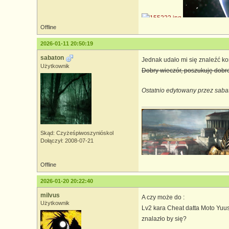
Offline
2026-01-11 20:50:19
sabaton
Jednak udało mi się znaleźć k
Użytkownik
Dobry wieczór, poszukuję dobrej
Ostatnio edytowany przez saba
Skąd: Czyżeśpiwoszynióskol
Dołączył: 2008-07-21
Offline
2026-01-20 20:22:40
milvus
A czy może do :
Użytkownik
Lv2 kara Cheat datta Moto Yuus
znalazło by się?