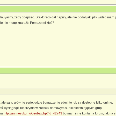
nuyashy, żeby obejrzeć. DraxDraco dał napisy, ale nie podał jaki plik wideo mam 
dzie nie mogę znaleźć. Pomoże mi ktoś?
:
d, ale są to głównie serie, gdzie tłumaczenie zdechło lub są dostępne tylko online.
oś wyciągnąć, lub trzyma w zaciszu domowym subki nieistniejących grup.
 na
http://animesub.info/osoba.php?id=42743
bo mam inne konta na forum, jak na st