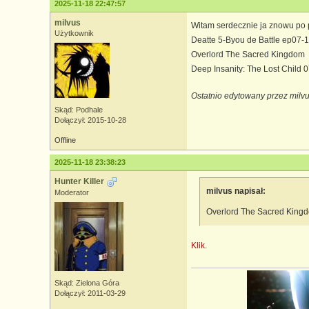
2025-11-18 22:47:57
milvus
Witam serdecznie ja znowu po 
Użytkownik
Deatte 5-Byou de Battle ep07-
Overlord The Sacred Kingdom
Deep Insanity: The Lost Child 
Ostatnio edytowany przez milv
Skąd: Podhale
Dołączył: 2015-10-28
Offline
2025-11-18 23:38:23
Hunter Killer
milvus napisał:
Moderator
Overlord The Sacred King
Klik
.
Skąd: Zielona Góra
Dołączył: 2011-03-29