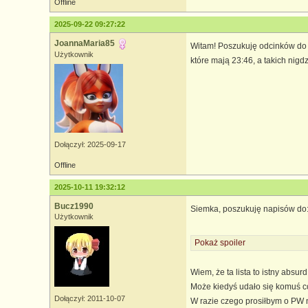
Offline
2025-09-22 09:27:22
JoannaMaria85
Witam! Poszukuję odcinków do I
Użytkownik
które mają 23:46, a takich nig
Dołączył: 2025-09-17
Offline
2025-10-11 19:32:12
Bucz1990
Siemka, poszukuję napisów do
Użytkownik
Pokaż spoiler
Wiem, że ta lista to istny absur
Może kiedyś udało się komuś c
Dołączył: 2011-10-07
W razie czego prosiłbym o PW