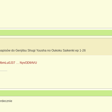
apisów do Genjitsu Shugi Yuusha no Oukoku Saikenki ep 1-26
AS#WbmLu0J37 … NyvODfiAVU
erdecznie