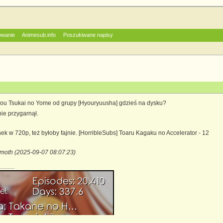
owanie
Animesub.info
Poszukiwane napisy
ou Tsukai no Yome od grupy [Hyouryuusha] gdzieś na dysku?
ie przygarnął.
inek w 720p, też byłoby fajnie. [HorribleSubs] Toaru Kagaku no Accelerator - 12
moth (2025-09-07 08:07:23)