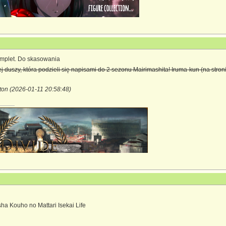
omplet. Do skasowania
 duszy, która podzieli się napisami do 2 sezonu Mairimashita! Iruma-kun (na stroni
ton (2026-01-11 20:58:48)
ha Kouho no Mattari Isekai Life