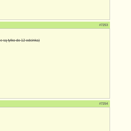
#7253
e są tylko do 12 odcinka)
#7254