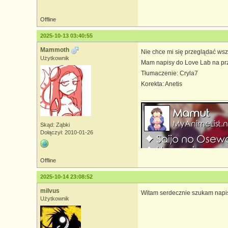
Offline
2025-10-13 03:40:55
Mammoth
Nie chce mi się przeglądać wszy
Użytkownik
Mam napisy do Love Lab na przyk
Tłumaczenie: Cryla7
Korekta: Anetis
Skąd: Ząbki
Dołączył: 2010-01-26
Offline
2025-10-14 23:08:52
milvus
Witam serdecznie szukam napi
Użytkownik